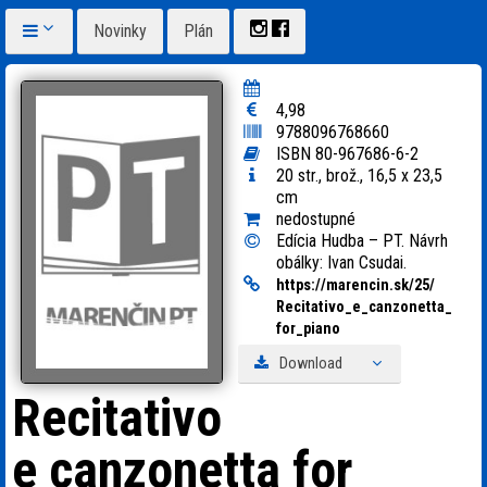
Novinky
Plán
4,98
9788096768660
ISBN 80-967686-6-2
20 str., brož., 16,5 x 23,5
cm
nedostupné
Edícia Hudba – PT. Návrh
obálky: Ivan Csudai.
https:
/
/
marencin.sk/
25/
Recitativo_
e_
canzonetta_
for_
piano
Download
Recitativo
e canzonetta for