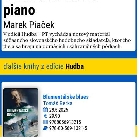
piano
Marek Piaček
V edícii Hudba – PT vychádza notový materiál
súčasného slovenského hudobného skladateľa, ktorého
diela sa hrajú na domácich i zahraničných pódiach.
ďalšie knihy z edície
Hudba
Blumentálske blues
Tomáš Berka
28.5.2025
29,90
9788056913215
978-80-569-1321-5