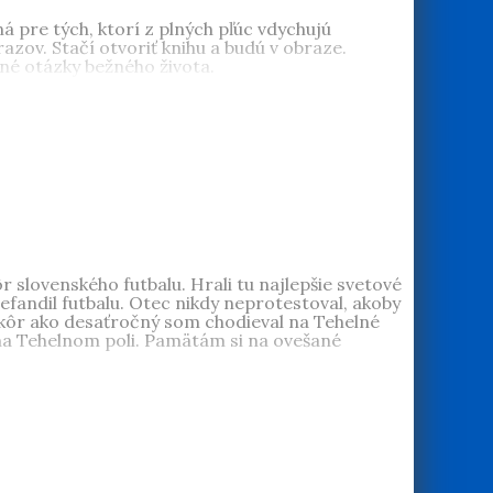
á pre tých, ktorí z plných pľúc vdychujú
zov. Stačí otvoriť knihu a budú v obraze.
né otázky bežného života.
r slovenského futbalu. Hrali tu najlepšie svetové
fandil futbalu. Otec nikdy neprotestoval, akoby
skôr ako desaťročný som chodieval na Tehelné
n na Tehelnom poli. Pamätám si na ovešané
udovateľské 50.
,
Pionierske 50.
,
Zlaté 60.
,
merice
,
Bratislavské korzo
a
Útek z pekla
hách mu vyšla kniha
O socializme s láskou
a v
skal cenu kritiky Zlaté pero za knihu