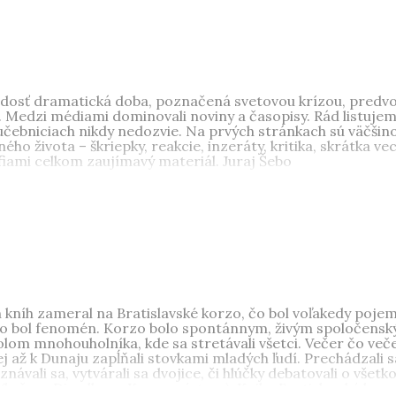
 milénium
a ich resumé pod názvom
Najlepšie z môjho život
nári o histórii STV v rokoch 1975 – 1989 Takí sme boli. V Č
Zlaté pero za knihu
Budovateľské 50. roky
. Je na dôchodku a ži
tí dosť dramatická doba, poznačená svetovou krízou, predv
 Medzi médiami dominovali noviny a časopisy. Rád listujem
 učebniciach nikdy nedozvie. Na prvých stránkach sú väčšino
ého života – škriepky, reakcie, inzeráty, kritika, skrátka vec
iami celkom zaujímavý materiál. Juraj Šebo
ísal úspešnú sériu kníh o (ne)dávnych rokoch: Krízové 30., V
né 90. a Turbo milénium. Vydal monografie
Také bolo PKO
,
B
-klub
. Spolupracoval na scenári o histórii STV v rokoch 197
i sa pripravuje vydanie jeho kníh mapujúcich dekády 20. sto
y. Je na dôchodku a žije v Devínskej Novej vsi.
níh zameral na Bratislavské korzo, čo bol voľakedy pojem
– to bol fenomén. Korzo bolo spontánnym, živým spoločens
lom mnohouholníka, kde sa stretávali všetci. Večer čo več
až k Dunaju zapĺňali stovkami mladých ľudí. Prechádzali sa
znávali sa, vytvárali sa dvojice, či hlúčky debatovali o vš
u (krčmy, Divadlo na Korze, výstavy). Kniha Bratislavské ko