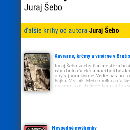
Juraj Šebo
ďalšie knihy od autora
Juraj Šebo
Kaviarne, krčmy a vinárne v Brati
Juraj Šebo zachytil atmosféru brat
rána bolo ďaleko a noci boli bez ko
obyčajnom živote. Vedie nás po to
Fajka, Mýtnik, Metropolka a ďalši
mramorové stolíky – kam sa to vš
Juraj Šebo
(1943, Bratislava). Nap
60.
,
Normálne 70.
,
Reálne 80.
,
Slob
pole
,
Také bolo PKO
,
Bratislavské ko
boli. Jeho knihy vychádzajú aj v Če
Vsi.
Nevšedné myšlienky