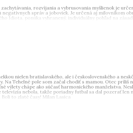
 zachytávania, rozvíjania a vybrusovania myšlienok je určen
negatívnych správ a joboviek. Je určená aj milovníkom obra
ého Idiota, ponúka vyhranený, individuálny pohľad na zásad
kkou nielen bratislavského, ale i československého a neskô
. Na Tehelné pole som začal chodiť s mamou. Otec príliš ne
eľné výlety chápe ako súčasť harmonického manželstva. Ne
e televízia nebola, takže poriadny futbal sa dal pozerať le
. Boli to zlaté časy! Milan Lasica
ísal úspešnú sériu kníh o (ne)dávnych rokoch:
Vojnové 40.
,
B
 90.
a
Turbo milénium
. Vydal monografie
Také bolo PKO
,
Bud
nári o histórii STV v rokoch 1975 – 1989
Takí sme boli
. V Čec
eho kníh mapujúcich dekády 20. storočia v českom jazyku. Zí
ku a žije v Devínskej Novej Vsi.