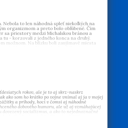
. Nebola to len náhodná spleť niekoľkých na
ským organizmom a preto bolo obľúbené. Čím
er sa priestory medzi Michalskou bránou a
 tu - korzovali z jedného konca na druhý.
etkom možnom. Na blízku boli zaujímavé miesta
rzo prináša atmosféru pohody, akéhosi
o dnes nákupy v supermarketoch. Pôvab korza bol
mohli diskutovať. Bolo vlastne prvou
j slobode. U nás so zvláštnym nádychom
udovateľské 50.
,
Zlaté 60.
,
Normálne 70.
,
Reálne
onografie
Tehelné pole
,
Také bolo PKO
a
hách mu vyšli knihy
O socializme s láskou
a
Zlatá
je v Devínskej Novej vsi.
esiatych rokov, ale je to aj skrz-naskrz
ak ako som ho krátko po vojne vnímal aj ja v mojej
zážitky a príhody, hoci v čomsi aj náhodné
echceného dobového humoru, ale už aj vzmáhajúcej
odu dovezený socializmus, a ako to nejednoznačné
v ku knihe
Budovateľské 50. roky
, 2010)
ojnové 40.
,
Budovateľské 50.
,
Zlaté 60.
,
Normálne