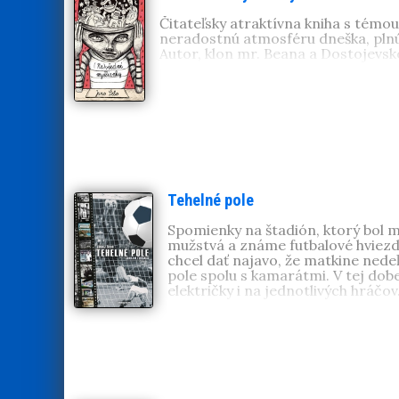
Čitateľsky atraktívna kniha s témou
neradostnú atmosféru dneška, plnú 
Autor, klon mr. Beana a Dostojevsk
Tehelné pole
Spomienky na štadión, ktorý bol me
mužstvá a známe futbalové hviezdy
chcel dať najavo, že matkine ned
pole spolu s kamarátmi. V tej dob
električky i na jednotlivých hráčov
Juraj Šebo
(1943, Bratislava). Nap
Normálne 70.
,
Reálne 80.
,
Slobodné
Osvienčimu
. Spolupracoval na sce
súčasnosti sa pripravuje vydanie j
Budovateľské 50. roky
. Je na dôchod