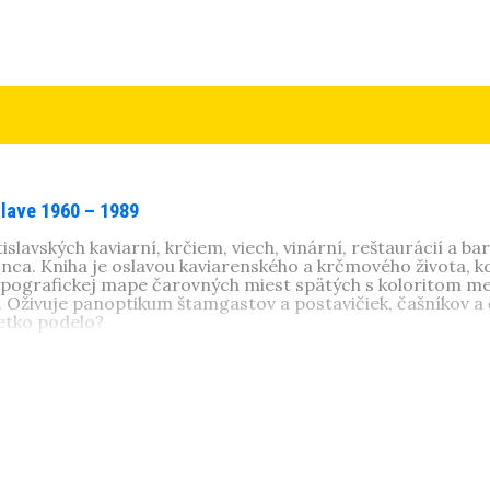
slave 1960 – 1989
islavských kaviarní, krčiem, viech, vinární, reštaurácií a b
nca. Kniha je oslavou kaviarenského a krčmového života, kde 
pografickej mape čarovných miest spätých s koloritom mest
e. Oživuje panoptikum štamgastov a postavičiek, čašníkov a 
etko podelo?
ísal úspešnú sériu kníh o (ne)dávnych rokoch:
Krízové 30.
,
Vo
odné 90.
,
Turbo milénium
a ich resumé pod názvom
Najlepšie
rzo
,
Útek z pekla Osvienčimu
a ďalšie. Spolupracoval na scen
chách. Získal cenu kritiky Zlaté pero za knihu
Budovateľské 5