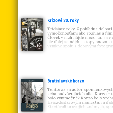
70.
,
Reálne 80.
,
Slobodné 90.
,
Turbo
a
Budmerice
. Spolupracoval na sce
šedesátá léta
. Získal cenu kritiky 
Krízové 30. roky
Tridsiate roky. Z pohľadu udalos
vymoženosťami ako rozhlas a film.
Človek v nich nájde niečo, čo sa v
ale ďalej sa nájdu i stopy naozajstn
vznikne spolu s dobovými fotograf
Juraj Šebo
(1943, Bratislava). Nap
Normálne 70., Reálne 80., Slobod
fotografickej publikácie
Legenda V
O socializme s láskou
a v súčasnost
pero za knihu Budovateľské 50. rok
Bratislavské korzo
Tentoraz sa autor spomienkových k
seba nadväzujúcich ulíc. Korzo 
bolo výnimočné? Korzo bolo vrcho
Hviezdoslavovým námestím a ďalej 
Stretávali tu svojich známych, spo
spojené so zábavou, ale i kultúro