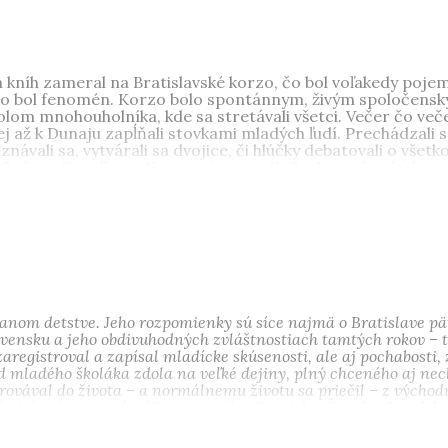
kníh zameral na Bratislavské korzo, čo bol voľakedy pojem
– to bol fenomén. Korzo bolo spontánnym, živým spoločen
lom mnohouholníka, kde sa stretávali všetci. Večer čo več
až k Dunaju zapĺňali stovkami mladých ľudí. Prechádzali sa
znávali sa, vytvárali sa dvojice, či hlúčky debatovali o vš
u (krčmy, Divadlo na Korze, výstavy). Kniha Bratislavské ko
r na otvorenú výmenu názorov, čo bolo v tých čosi viac ak
etnúť priateľov rovnakej krvnej skupiny, že ste tam s nimi 
om území. Chodiť na korzo bol životný štýl, posun k väčše
nariadeniami.
ísal úspešnú sériu kníh o (ne)dávnych rokoch:
Vojnové 40.
,
B
 ich resumé pod názvom
Najlepšie z môjho života
. Vydal m
ri o histórii STV v rokoch 1975 – 1989 Takí sme boli. V Čec
Zlaté pero za knihu
Budovateľské 50. roky
. Je na dôchodku a ži
anom detstve. Jeho rozpomienky sú síce najmä o Bratislave päťd
vensku a jeho obdivuhodných zvláštnostiach tamtých rokov – t
aregistroval a zapísal mladícke skúsenosti, ale aj pochabosti, 
ad mladého školáka zdola na veľké dejiny, plný chceného aj n
merovával do života – a normálnemu životu sa priečil – z vých
ná detská pamäť môjho rovesníka.
Stanislav Štepka (Predslo
ísal úspešnú sériu kníh o (ne)dávnych rokoch:
Krízové 30.
,
V