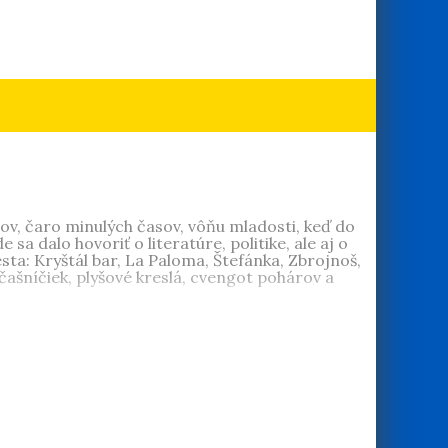
arov, čaro minulých časov, vôňu mladosti, keď do
sa dalo hovoriť o literatúre, politike, ale aj o
a: Kryštál bar, La Paloma, Štefánka, Zbrojnoš,
čašníčiek, plyšové kreslá, cvengot pohárov a
jnové 40.
,
Budovateľské 50.
,
Pionierske 50.
,
Zlaté
 z môjho života
. Vyšli mu monografie
Tehelné
ári o histórii STV v rokoch 1975 – 1989 Takí sme
0. roky
. Je na dôchodku, žije v Devínskej Novej