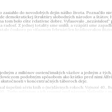
zasiahlo do novodobých dejín nášho života. Poznačilo niele
ade demokratickej štruktúry slobodných národov a štátov, 
a tom bolo ešte relatívne dobre. Vyfasovalo „nezávislosť“
 radosť. Z jednej totality sme unikli, a vzápätí sme zapadl
 stalo čoskoro po víťaznom februári len krátkozrakou ilúzio
ísal úspešnú sériu kníh o (ne)dávnych rokoch: Vojnové 40., 
m. Vydal monografie Také bolo PKO a Budmerice. Spolupraco
vyšla kniha O socializme s láskou a v súčasnosti sa priprav
enu kritiky Zlaté pero za knihu Budovateľské 50. roky. Je na 
l jedným z miliónov osvienčimských väzňov a jedným z tých, 
dowiczom podobným spôsobom ako krátko pred nimi Alfréd
 v skutočnosti v koncentračných táboroch deje.
ísal úspešnú sériu kníh o (ne)dávnych rokoch:
Vojnové 40.
,
Bu
90.
,
Turbo milénium
a ich resumé pod názvom
Najlepšie z m
 korzo
. Spolupracoval na scenári o histórii STV v rokoch 197
tá léta
. Získal cenu kritiky Zlaté pero za knihu
Budovateľské 