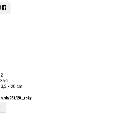
52
585-2
 13,5 × 20 cm
n.sk/
951/
20._
roky