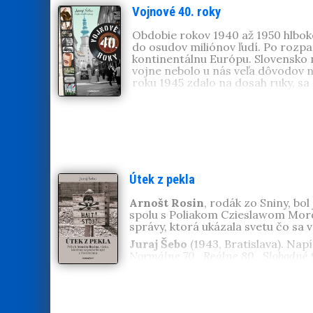
Vojnové 40. roky
Obdobie rokov 1940 až 1950 hlboko 
do osudov miliónov ľudí. Po rozp
kontinentálnu Európu. Slovensko n
vojne nebolo u nás veľa dôvodov na
roku 1945 zdalo na dosah ruky, sa
Juraj Šebo
(1943, Bratislava). Nap
80., Slobodné 90. a Turbo miléniu
1989 Takí sme boli. V Čechách mu 
storočia v českom jazyku. Získal c
Útek z pekla
Arnošt Rosin
, rodák zo Sniny, bo
spolu s Poliakom Czieslawom Mor
správy, ktorá ukázala svetu čo sa
Juraj Šebo
(1943, Bratislava). Nap
Normálne 70.
,
Reálne 80.
,
Slobodné 
bolo PKO
,
Budmerice
a
Bratislavské
O socializme s láskou
a
Zlatá šedesá
vsi.