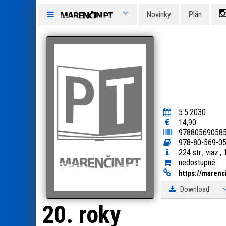
Novinky
Plán
5.5.2030
14,90
97880569058
978-80-569-0
224 str., viaz.,
nedostupné
https:
/
/
marenci
Download
20. roky