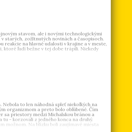
a
. Vydal monografie
Tehelné pole
,
Také bolo PKO
echách mu vyšli knihy
O socializme s láskou
a
Zlatá
je v Devínskej Novej vsi.
ojnovým stavom, ale i novými technologickými
 v starých, zožltnutých novinách a časopisoch.
u reakcie na hlavné udalosti v krajine a v meste,
i, ktoré ľudí bežne v tej dobe trápili. Niekedy
ojnové 40., Budovateľské 50., Zlaté 60.,
udmerice
,
Bratislavské Korzo
a je autorom textu
5 – 1989 Takí sme boli. V Čechách mu vyšla kniha
ročia v českom jazyku. Získal cenu kritiky Zlaté
. Nebola to len náhodná spleť niekoľkých na
kým organizmom a preto bolo obľúbené. Čím
er sa priestory medzi Michalskou bránou a
 tu - korzovali z jedného konca na druhý.
etkom možnom. Na blízku boli zaujímavé miesta
rzo prináša atmosféru pohody, akéhosi