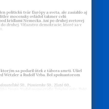
n politickú tvár Európy a sveta, ale zasiahlo aj
Hitler mocensky ovládol takmer celú
 pod krídlami Nemecka. Ani po druhej svetovej
i do druhej. Víťazstvo demokracie, ktoré sa v
u.
Budovateľské 50., Zlaté 60., Normálne 70., Reálne
val na scenári o histórii STV v rokoch 1975 –
uje vydanie jeho kníh mapujúcich dekády 20.
dôchodku a žije v Devínskej Novej vsi.
ktorým sa podaril útek z tábora smrti. Ušiel
 Wetzler a Rudolf Vrba. Bol spoluautorom
dovateľské 50.
,
Pionierske 50.
,
Zlaté 60.
,
ôjho života
. Vydal monografie
Tehelné pole
,
Také
5 – 1989 Takí sme boli. V Čechách mu vyšli knihy
50. roky
. Je na dôchodku a žije v Devínskej Novej