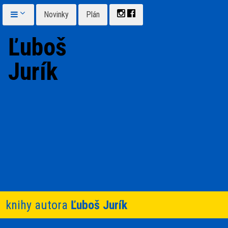
Novinky
Plán
Ľuboš
Jurík
knihy autora
Ľuboš Jurík