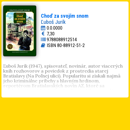
Choď za svojím snom
Ľuboš Jurík
0.0.0000
7,30
9788088912514
ISBN 80-88912-51-2
Ľuboš Jurík (1947), spisovateľ, novinár, autor viacerých
kníh rozhovorov a poviedok z prostredia starej
Bratislavy (Na Poľnej ulici). Popularitu si získali najmä
jeho kriminálne príbehy s hlavným hrdinom,
reportérom Bratislavských novín AZ, ktoré sa
odohrávajú v tridsiatych rokoch minulého storočia.
Za vraždou známeho redaktora Bratislavských novín AZ
priamo v tlačiarni sa skrýva niekoľko motívov : je to
pomsta žiarlivého milenca, ohrdnutej milenky, či
úspešný pokus umlčať politicky nepohodlného novinára,
ktorý odhalí korupciu na radnici? Prostredie starej
Bratislavy tridsiatych rokov minulého storočia ožíva v
neopakovateľnom kolorite najmenšieho veľkomesta