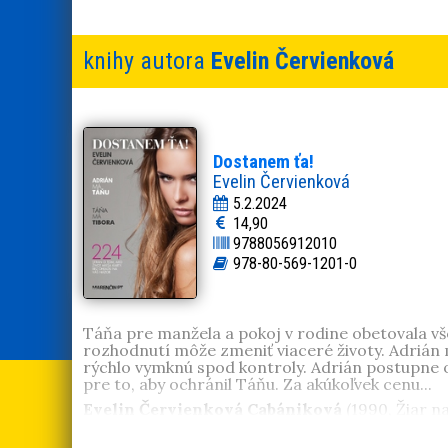
knihy autora
Evelin Červienková
Dostanem ťa!
Evelin Červienková
5.2.2024
14,90
9788056912010
978-80-569-1201-0
Táňa pre manžela a pokoj v rodine obetovala vše
rozhodnutí môže zmeniť viaceré životy. Adrián 
rýchlo vymknú spod kontroly. Adrián postupne od
pre to, aby ochránil Táňu. Za akúkoľvek cenu...
Evelin Červienková Cabániková
(1990, Žiar n
turistiku a Liptovskú Maru. Najlepšie si oddých
rodinou a priateľmi, ktorých si starostlivo vybe