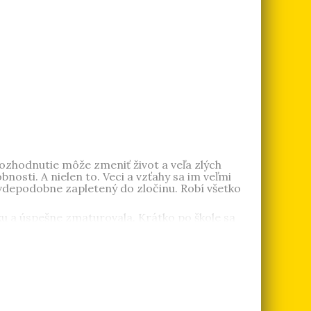
 rada športuje, číta detektívky, cestuje a
ány
Všetci moji muži
,
Melónová aféra
,
Luxusný
rozhodnutie môže zmeniť život a veľa zlých
sti. A nielen to. Veci a vzťahy sa im veľmi
avdepodobne zapletený do zločinu. Robí všetko
ku a úspešne zmaturovala. Krátko po škole sa
j poviedka
Dobrý sluha – zlý pán
vyšla v zbierke
 rada športuje, korčuľuje a venuje sa Zumbe. Žije