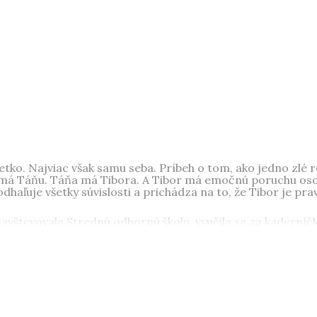
 zbožňovanou pizzou. Písaniu sa venuje 10 rokov, okrem toho
ošiciach, kam sa každoročne s láskou vracia. Vyšli jej rom
tko. Najviac však samu seba. Príbeh o tom, ako jedno zlé 
má Táňu. Táňa má Tibora. A Tibor má emočnú poruchu osobno
haľuje všetky súvislosti a prichádza na to, že Tibor je pr
vštevovala Strednú odbornú školu, vyučila sa za kaderníč
 do písania. Zapája sa do rôznych literárnych projektov, je
muži
. Miluje Taliansko, knihy a syrovú pizzu. Vo voľnom čase