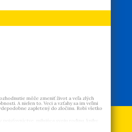
rozhodnutie môže zmeniť život a veľa zlých
sti. A nielen to. Veci a vzťahy sa im veľmi
avdepodobne zapletený do zločinu. Robí všetko
oisťovníctve, milujúca svoju rodinu, knihy,
poločne s manželom. Voľný čas trávi rada s
v privíta skutky, miesto vína dobre vychladený