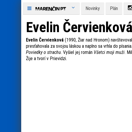
Novinky
Plán
Evelin Červienkov
Evelin Červienková
(1990, Žiar nad Hronom) navštevovala
presťahovala za svojou láskou a naplno sa vrhla do písania
Poviedky o strachu
. Vyšiel jej román
Všetci moji muži
. Mi
Žije a tvorí v Prievidzi.