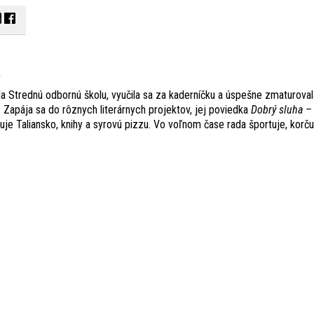
á
 Strednú odbornú školu, vyučila sa za kaderníčku a úspešne zmaturoval
. Zapája sa do rôznych literárnych projektov, jej poviedka
Dobrý sluha – 
luje Taliansko, knihy a syrovú pizzu. Vo voľnom čase rada športuje, korč