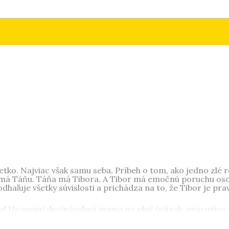
tko. Najviac však samu seba. Príbeh o tom, ako jedno zlé 
má Táňu. Táňa má Tibora. A Tibor má emočnú poruchu osobno
haľuje všetky súvislosti a prichádza na to, že Tibor je pr
ad Hronom) dvojnásobná mama na plný úväzok, pracujúca v p
ne pri dobrej knihe alebo na niektorom tatranskom štíte, s
rá. Nemá rada faloš, pretvárku a prázdne reči. Miesto sľubo