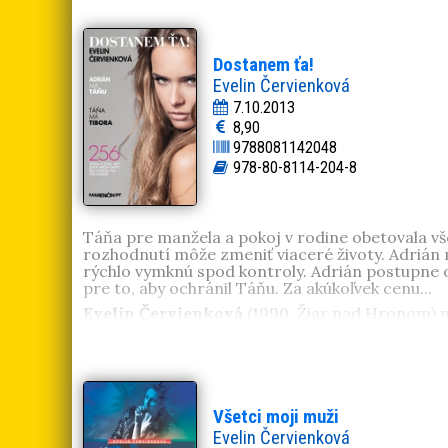
gin tonic a šalát pokojne a bez výčitiek nahradí
spoznáva Slovensko. Svoj druhý domov našla v K
prešľap
,
Ďalšia, prosím!
a
Uväznená
.
Dostanem ťa!
Evelin Červienková
7.10.2013
8,90
9788081142048
978-80-8114-204-8
Táňa pre manžela a pokoj v rodine obetovala vše
rozhodnutí môže zmeniť viaceré životy. Adrián 
rýchlo vymknú spod kontroly. Adrián postupne od
pre to, aby ochránil Táňu. Za akúkoľvek cenu...
Evelin Červienková
(1990, Žiar nad Hronom) na
presťahovala za svojou láskou a naplno sa vrhla
Poviedky o strachu
. Vyšiel jej román
Všetci moji 
a tvorí v Prievidzi.
Všetci moji muži
Evelin Červienková