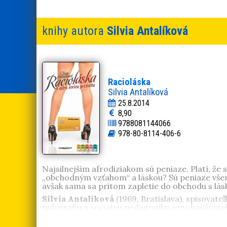
knihy autora
Silvia Antalíková
Racioláska
Silvia Antalíková
25.8.2014
8,90
9788081144066
978-80-8114-406-6
Najsilnejším afrodiziakom sú peniaze. Platí, že s
„obchodným vzťahom“ a láskou? Sú peniaze všemo
avšak sama sa pritom zapletie do obchodu s lásk
Silvia Antalíková
(1969, Bratislava), spisovateľ
polygrafiu a sociálnu pedagogiku a vychovávateľs