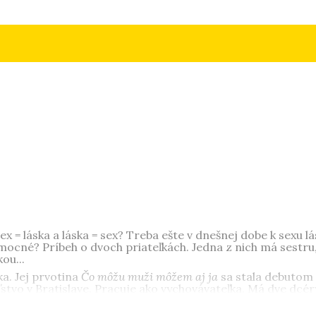
ex = láska a láska = sex? Treba ešte v dnešnej dobe k sexu lá
cné? Príbeh o dvoch priateľkách. Jedna z nich má sestru,
ou...
ka. Jej prvotina
Čo môžu muži môžem aj ja
sa stala debutom 
tvo v Bratislave. Pracuje ako vychovávateľka. Má dve dcéry.