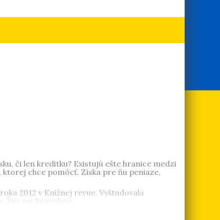
sku, či len kreditku? Existujú ešte hranice medzi
 ktorej chce pomôcť. Získa pre ňu peniaze,
roka 2012 v Knižnej revue. Vyštudovala
 Žije pri Bratislave.