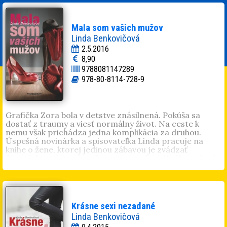
Mala som vašich mužov
Linda Benkovičová
2.5.2016
8,90
9788081147289
978-80-8114-728-9
Grafička Zora bola v detstve znásilnená. Pokúša sa
dostať z traumy a viesť normálny život. Na ceste k
nemu však prichádza jedna komplikácia za druhou.
Úspešná novinárka a spisovateľka Linda pracuje na
knihe o žene, ktorej jedinou zábavou je zvádzať
ženatých mužov a úspešne sa jej to darí. V súkromí má
krásny vzťah s manželom Mirom, psychiatrom, a zdá
sa, že všetko je ideálne. Životy oboch žien sa však v
jednom momente fatálne pretnú a odvtedy už nič nie je
také, aké bolo. Zora prevráti Lindin svet naruby a ona si
už nemôže byť ničím istá...
Krásne sexi nezadané
Linda Benkovičová
(1984) pracuje ako učiteľka a
Linda Benkovičová
občasná prekladateľka. V roku 2015 vydala úspešný