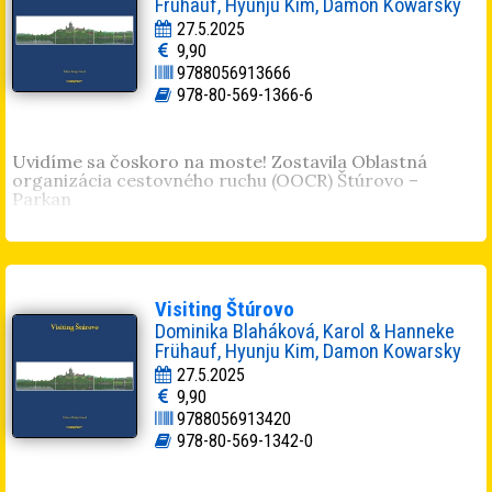
Frühauf, Hyunju Kim, Damon Kowarsky
27.5.2025
9,90
9788056913666
978-80-569-1366-6
Uvidíme sa čoskoro na moste! Zostavila Oblastná
organizácia cestovného ruchu (OOCR) Štúrovo –
Parkan
Visiting Štúrovo
Dominika Blaháková, Karol & Hanneke
Frühauf, Hyunju Kim, Damon Kowarsky
27.5.2025
9,90
9788056913420
978-80-569-1342-0