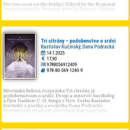
See you soon on the bridge! Edited by the Regional
Organisation for Tourism (OOCR) Štúrovo-Parkan
Tri citróny – podobenstvo o srdci
Rastislav Kučinský, Dana Podracká
14.1.2025
17,90
9788056912409
978-80-569-1240-9
Slovenská ľudová rozprávka Tri citróny je
podobenstvom o srdci. Dvojica autorov: kardiológ
a člen Nadácie C. G. Junga v New Yorku Rastislav
Kučinský a poetka a esejistka Dana Podracká
interpretujú jej obsah metódami historiografie,
symboliky či psychoanalýzy ako aj rozkrývaním
archetypálnych prvkov obraznosti. Vychádzajú
z judaisticko-kresťanskej tradície, v ktorej nachádzajú