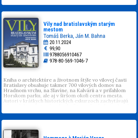
Vily nad bratislavským starým
mestom
Tomáš Berka, Ján M. Bahna
20.11.2024
99,90
9788056910467
978-80-569-1046-7
Kniha o architektúre a životnom štýle vo vilovej časti
Bratislavy obsahuje takmer 700 vilových domov na
Hradnom vrchu, na Slavíne, na Kalvárii a v priľahlom
Horskom parku, ale aj v širšom okolí centra mesta.
Autori v krátkych historických exkurzoch zachytávajú
ich podobu od stredoveku, keď tam ešte boli vinohrady,
poľovné revíry a pastviny, neskôr výletné reštaurácie a
hostince. Tieto lokality sa postupne menili na obytné
štvrte lepšie situovaných Bratislavčanov – od letných
sídiel talianskeho typu v polovici 19. storočia cez
nemecko-maďarskú romantizujúcu a eklektickú
zástavbu v okolí Palisád na prelome 19. a 20. storočia až