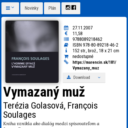
Novinky
Plán
27.11.2007
11,58
9788089218462
ISBN 978-80-89218-46-2
152 str., brož., 18 x 21 cm
nedostupné
https:
/
/
marencin.sk/
181/
Vymazany_
muz
Download
Vymazaný muž
Terézia Golasová, François
Soulages
Kniha vznikla ako dialóg medzi spisovateľom a