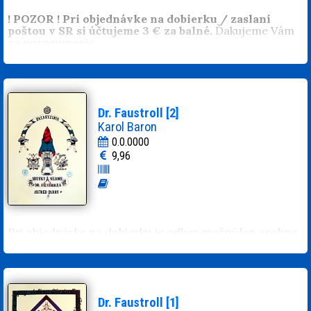
! POZOR ! Pri objednávke na dobierku / zaslaní
poštou v SR si účtujeme 3 € za balné.
Ďakujeme Vám
za porozumenie.
Dr. Faustroll [2]
Karol Baron
0.0.0000
9,96
Pri objednávke na dobierku je odber možný len osobne.
Dr. Faustroll [1]