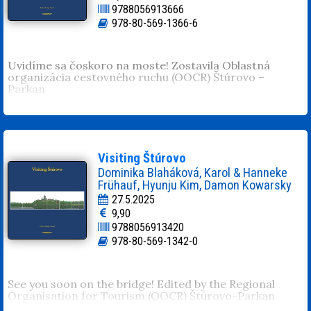
9788056913666
978-80-569-1366-6
Uvidíme sa čoskoro na moste! Zostavila Oblastná
organizácia cestovného ruchu (OOCR) Štúrovo –
Parkan
Visiting Štúrovo
Dominika Blaháková, Karol & Hanneke
Frühauf, Hyunju Kim, Damon Kowarsky
27.5.2025
9,90
9788056913420
978-80-569-1342-0
See you soon on the bridge! Edited by the Regional
Organisation for Tourism (OOCR) Štúrovo-Parkan