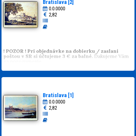
Bratislava [2]
0.0.0000
2,82
! POZOR ! Pri objednávke na dobierku / zaslaní
poštou v SR si účtujeme 3 € za balné.
Ďakujeme Vám
za porozumenie.
Bratislava [1]
0.0.0000
2,82