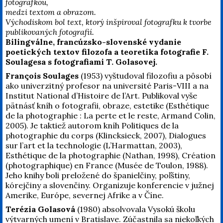
fotografkou,
medzi textom a obrazom.
Východiskom bol text, ktorý inšpiroval fotografku k tvorbe
publikovaných fotografií.
Bilingválne, francúzsko-slovenské vydanie
poetických textov filozofa a teoretika fotografie F.
Soulagesa s fotografiami T. Golasovej.
François Soulages
(1953) vyštudoval filozofiu a pôsobí
ako univerzitný profesor na université Paris-VIII a na
Institut National d’Histoire de l’Art. Publikoval vyše
pätnásť kníh o fotografii, obraze, estetike (Esthétique
de la photographie : La perte et le reste, Armand Colin,
2005). Je taktiež autorom kníh Politiques de la
photographie du corps (Klincksieck, 2007), Dialogues
sur l’art et la technologie (L’Harmattan, 2003),
Esthétique de la photographie (Nathan, 1998), Création
(photographique) en France (Musée de Toulon, 1988).
Jeho knihy boli preložené do španielčiny, poľštiny,
kórejčiny a slovenčiny. Organizuje konferencie v južnej
Amerike, Európe, severnej Afrike a v Číne.
Terézia Golasová
(1980) absolvovala Vysokú školu
výtvarných umení v Bratislave. Zúčastnila sa niekoľkých