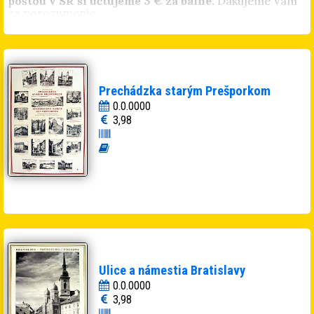
poštou v SR si účtujeme 3 € za balné.
Ďakujeme Vám
za porozumenie.
Prechádzka starým Prešporkom
0.0.0000
3,98
Ulice a námestia Bratislavy
0.0.0000
3,98