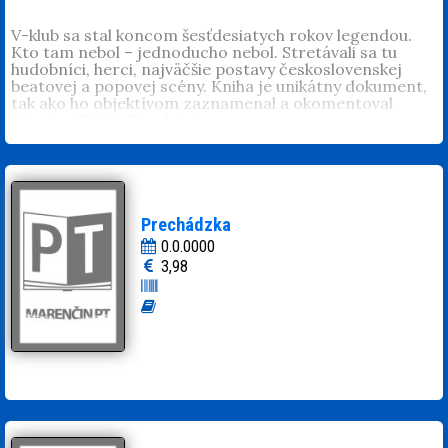
V-klub sa stal koncom šesťdesiatych rokov legendou.
Kto tam nebol – jednoducho nebol. Stretávali sa tu
hudobníci, herci, najväčšie postavy československej
beatovej a popovej scény. Kniha je unikátny dokument,
tak ako ho objektívom zaznamenal a okomentoval
fotograf Peter Procházka.
Prechádzka
0.0.0000
3,98