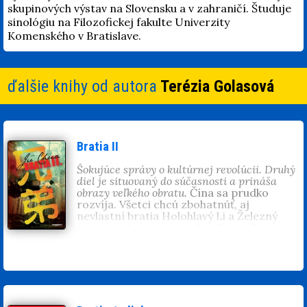
skupinových výstav na Slovensku a v zahraničí. Študuje
sinológiu na Filozofickej fakulte Univerzity
Komenského v Bratislave.
ďalšie knihy od autora
Terézia Golasová
Bratia II
Šokujúce správy o kultúrnej revolúcii. Druhý
diel je situovaný do súčasnosti a prináša
obrazy veľkého obratu.
Čína sa prudko
rozvíja. Všetci chcú zbohatnúť, aj
nevlastní bratia Holohlavý Li a Železný
Sung. Li obchoduje s odpadkami, Sung
predáva masť na zväčšenie pŕs pre ženy.
Li je prefíkaný obchodník a zarába milióny.
Sung je večný smoliar, priveľmi dobrý pre
divoký kapitalizmus. Tragikomický príbeh
o mladých mužoch, ktorí prežili kultúrnu
revolúciu a skúšajú šťastie v nových