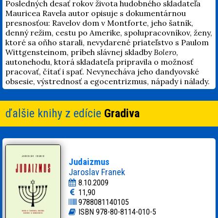
Posledných desať rokov života hudobného skladateľa
Mauricea Ravela autor opisuje s dokumentárnou
presnosťou: Ravelov dom v Montforte, jeho šatník,
denný režim, cestu po Amerike, spolupracovníkov, ženy,
ktoré sa oňho starali, nevydarené priateľstvo s Paulom
Wittgensteinom, príbeh slávnej skladby
Bolero
,
autonehodu, ktorá skladateľa pripravila o možnosť
pracovať, čítať i spať. Nevynecháva jeho dandyovské
obsesie, výstrednosť a egocentrizmus, nápady i nálady.
ďalšie knihy z edície
Gradiva
Judaizmus
Jaroslav Franek
8.10.2009
11,90
9788081140105
ISBN 978-80-8114-010-5