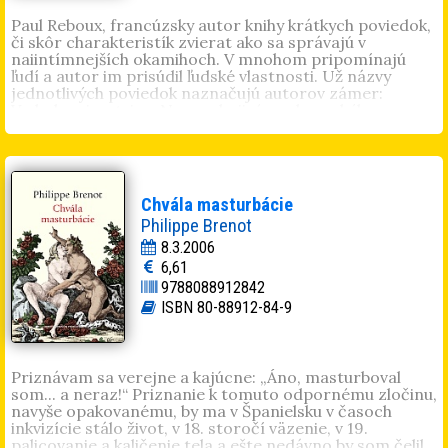
Paul Reboux, francúzsky autor knihy krátkych poviedok,
či skôr charakteristík zvierat ako sa správajú v
naiintímnejších okamihoch. V mnohom pripomínajú
ľudí a autor im prisúdil ľudské vlastnosti. Už názvy
jednotlivých poviedok naznačujú autorov zámer:
Vydedenci: ustrice, Neuspokojivé: vrabce a býky,
Melancholické: medvede a kanáriky, Nežné: havrany a
hady, Frázisti: cvrčky, Tanečníci: morské koníky,
Nádherné: pávy, Škriepnici: kraby a labute, Maznáci:
chobotnice, Kurizanti: husi, svätojánske mušky,
Chlipníci: lasice a prepelice, Záhadné: úhory,
Chvála masturbácie
Romantické: kondory, Exaltované: ťavy, Dotieravé:
Philippe Brenot
mačky, ...atď Autor sa voľne inšpiroval dielami zoológov,
ale aj kresbami animalistov, vtipne v nej vyvracia
8.3.2006
niektoré mýty o zvieracej láske, robí karikatúru, ale aj
6,61
vážne a poeticky vystihuje zvieraciu sexualitu. Úsmevné
9788088912842
príbehy sú naviac písané krásnym poetickým jazykom.
ISBN 80-88912-84-9
Kniha vyjde v preklade Eleny Flaškovej s ilustráciami
Petra Kľúčika.
Priznávam sa verejne a kajúcne: „Áno, masturboval
som... a neraz!“ Priznanie k tomuto odpornému zločinu,
navyše opakovanému, by ma v Španielsku v časoch
inkvizície stálo život, v 18. storočí väzenie, v 19.
palicovanie a kaličenie tela a ešte nedávno by som čelil