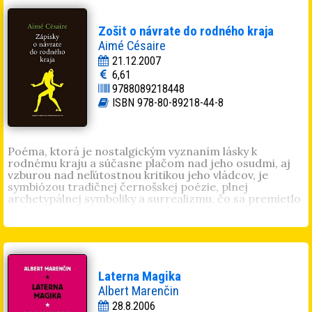
matky v úlohe martýrky a neuvedomí si, že scény
mučenia zrejme presiahli hranice divadelnej
inscenácie...
Zošit o návrate do rodného kraja
Aimé Césaire
21.12.2007
6,61
9788089218448
ISBN 978-80-89218-44-8
Poéma, ktorá je nostalgickým vyznaním lásky k
rodnému kraju a súčasne plačom nad jeho osudmi, aj
vzburou nad neľútostnou kritikou jeho vládcov, je
symbiózou tradičnej černošskej poézie, plnej
archetypálnej symboliky a surrealizmu, čo sa premietlo
aj do ostatnej Césairovej tvorby a stalo sa inšpiračným
zdrojom pre celú plejádu autorov hlásiacich sa k
magickému realizmu.
Laterna Magika
Albert Marenčin
28.8.2006