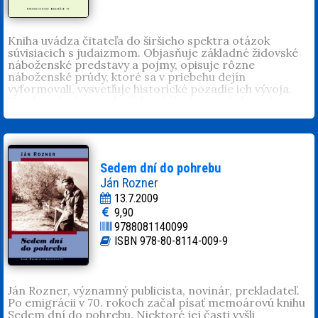
Kniha uvádza čitateľa do širšieho spektra otázok
súvisiacich s judaizmom. Objasňuje základné židovské
náboženské predstavy a pojmy, opisuje rôzne
náboženské prúdy, ktoré sa v priebehu dejín
vyformovali, vysvetľuje historické pozadie ich vývoja.
Uvádza všetky sviatky židovského liturgického roka,
popisuje bohaté dejiny židovského národa od
najstarších čias až po dnešok. Samostatné kapitoly sú
venované histórii slovenského židovstva, vzniku a
dejinám štátu Izrael.
Sedem dní do pohrebu
Ján Rozner
13.7.2009
9,90
9788081140099
ISBN 978-80-8114-009-9
Ján Rozner, významný publicista, novinár, prekladateľ.
Po emigrácii v 70. rokoch začal písať memoárovú knihu
Sedem dní do pohrebu. Niektoré jej časti vyšli