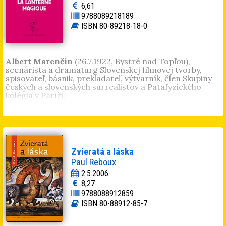
6,61
9788089218189
ISBN 80-89218-18-0
Albert Marenčin
(26.7.1922, Bystré nad Topľou),
scenárista a dramaturg Slovenskej filmovej tvorby,
spisovateľ, básnik, prekladateľ, výtvarník, člen Skupiny
českých a slovenských surrealistov a Patafyzického
kolégia v Paríži.
Laterna Magika je výber z jeho básnických textov
surrealistickej a patafyzickej proveniencie, vo veršoch i
v próze, ktoré v tomto dvojjazyčnom francúzsko-
slovenskom usporiadaní vychádzajú prvýkrát pri
príležitosti básnického festivalu CAPALEST, Banská
Štiavnica 2006.
Zvieratá a láska
Paul Reboux
2.5.2006
8,27
9788088912859
ISBN 80-88912-85-7