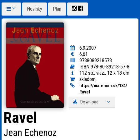
Novinky
Plán
6.9.2007
6,61
9788089218578
ISBN 978-80-89218-57-8
112 str., viaz., 12 x 18 cm
skladom
https:
/
/
marencin.sk/
184/
Ravel
Download
Ravel
Jean Echenoz