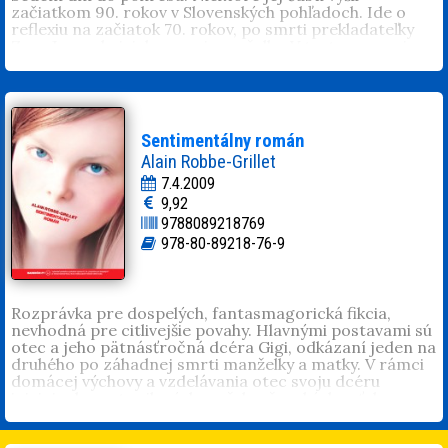
začiatkom 90. rokov v Slovenských pohľadoch. Ide o
reflexiu na začiatok 70. rokov, po smrti prekladateľky
Zory Jesenskej, jeho prvej manželky. V texte sa vracia
do jej rodného domu v Martine. V rámci príprav na
pohreb spomína na jednotlivé momenty spoločného
života, na známe postavy vtedajšieho kultúrneho života
a na dobu, ktorú spolu prežili.
Sentimentálny román
Alain Robbe-Grillet
7.4.2009
9,92
9788089218769
978-80-89218-76-9
Rozprávka pre dospelých, fantasmagorická fikcia,
nevhodná pre citlivejšie povahy. Hlavnými postavami sú
otec a jeho pätnásťročná dcéra Gigi, odkázaní jeden na
druhého po záhadnej smrti manželky a matky. V rámci
domácej výchovy a vzdelávania otec svoju dcéru
iniciuje do sveta silových mužsko-ženských vzťahov a
náboženského i telesného utrpenia. Situácia sa však
skomplikuje vo chvíli, keď Gigi objaví fotografie svojej