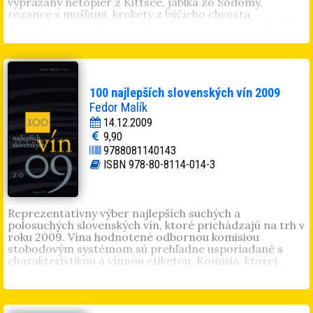
vyprážaný netopier z Kittsee, jablká zo Sodomy,
rezance s mušľami, krokety z býčieho chvosta,
moravské müsli a k tomu uhorkové bowle, macedónska
cipara s tramínom, srbská gibanica, dudovača a
dunjevača, bolívijské singani... Na zdravie a dobrú chuť,
čitatelia labužníci!
...vánok, chlieb a víno
Enológ, vinár, pedagóg a profesor, chemik a spisovateľ
100 najlepších slovenských vín 2009
Fedor Malík
(nar. 1945, Modra) je autorom mnohých
Fedor Malík
vinárskych monografií a stoviek vedeckých prác. Ako
14.12.2009
uznávaný odborník precestoval takmer všetky vinárske
9,90
krajiny sveta.
9788081140143
ISBN 978-80-8114-014-3
Reprezentatívny výber najlepších suchých a
polosuchých slovenských vín, ktoré prichádzajú na trh v
roku 2009. Vína hodnotené odbornou komisiou
stobodovým systémom sú prehľadne usporiadané s
charakteristikou a vínnou etiketou. Komisia, ktorej
predsedal známy slovenský enológ prof. Fedor Malík,
vyhodnotila víno roka a udelila 29 zlatých medailí
najlepším vínam. Jozef Sedlák v knihe predstavuje
vinárov, ktorí zmenili slovenské víno. 100 najlepších