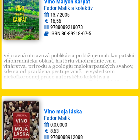
Víno Malých Karpát
už len ťažko dá orientovať v množstve nových vín na
Fedor Malík a kolektív
trhu.
13.7.2005
16,56
9788089218073
ISBN 80-89218-07-5
Výpravná obrazová publikácia približuje malokarpatskú
vinohradnícku oblasť, históriu vinohradníctva a
vinárstva, prírodu a geológiu malokarpatských svahov,
kde sa od pradávna pestuje vinič. Je výsledkom
niekoľkoročnej práce autorského kolektívu a
fotografov pod vedením profesora Fedora Malíka. Je
to aj kniha o ľuďoch, vinároch a vinohradníkoch, o
živote v malokarpatských vinárskych obciach, o
charakteristických odrodách viniča ale aj o tradičnej
malokarpatskej kuchyni.
Víno moja láska
Fedor Malík
0.0.0000
8,63
9788088912088