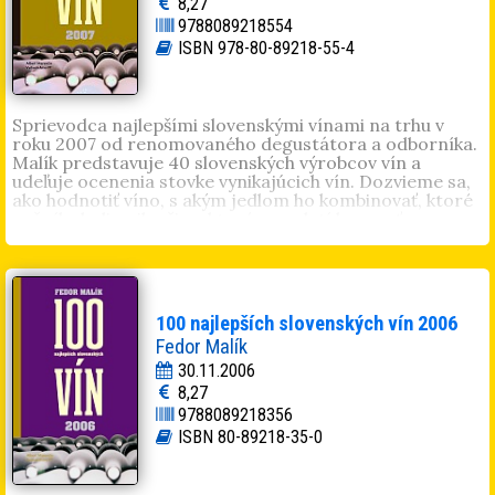
8,27
9788089218554
ISBN 978-80-89218-55-4
Sprievodca najlepšími slovenskými vínami na trhu v
roku 2007 od renomovaného degustátora a odborníka.
Malík predstavuje 40 slovenských výrobcov vín a
udeľuje ocenenia stovke vynikajúcich vín. Dozvieme sa,
ako hodnotiť víno, s akým jedlom ho kombinovať, ktoré
ročníky boli najlepšie a ktoré sa oplatí kupovať.
Príručka, bez akej sa v bohatej ponuke vín dá už len
ťažko orientovať.
100 najlepších slovenských vín 2006
Fedor Malík
30.11.2006
8,27
9788089218356
ISBN 80-89218-35-0