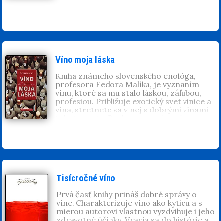
autorského kolektívu a fotografov pod
vedením profesora Fedora Malíka. Je to
aj kniha o ľuďoch, vinároch a
vinohradníkoch, o živote v
malokarpatských vinárskych obciach, o
charakteristických odrodách viniča ale
aj o tradičnej malokarpatskej kuchyni.
Víno moja láska
Kniha známeho slovenského enológa,
profesora Fedora Malíka, je vyznaním
vínu, ktoré sa mu stalo láskou, záľubou,
profesiou. Približuje exotický svet vinice a
vína, stretnete sa v nej s dobrými vínami
tohoto sveta. Rozhovory o víne sú
pohľadom do duše autora, ktorého svet
vína profesijne i ľudsky pohltil.
Tisícročné víno
Prvá časť knihy prináš dobré správy o
víne. Charakterizuje víno ako kyticu a s
mierou autorovi vlastnou vyzdvihuje i jeho
zdravotné účinky. Vracia sa do histórie a