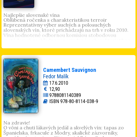
Najlepšie slovenské vína
Obľúbená ročenka s charakteristikou terroir
Reprezentatívny výber suchých a polosuchých
slovenských vín, ktoré prichádzajú na trh v roku 2010.
Vína hodnotené odbornou komisiou stobodovou
metódou sú prehľadne usporiadané s charakteristikou
a vínnou etiketou.
Terroir – neznáme stránky slovenského vína: minerálne
zloženie pôdy, geologické podložie a polohy
vinohradníckych svahov ohraničené riekami a horskými
masívmi. V Tokaji vinohrady, ktoré obrába Jaroslav
Camembert Sauvignon
Ostrožovič, v Malých Karpatoch na Suchom vrchu
Fedor Malík
Ladislav Šebo, na Starej hore Milan Pavelka, v
17.6.2010
Čachticiach sa rodia Mrvove Chardonnay a rulandy
12,90
modré, v južnoslovenskej oblasti na Viničnom vrchu
pestuje Miro Petrech vynikajúce rizlingy, v Radošine
9788081140389
pod Marhátom sa dorába povestný Klevner...
ISBN 978-80-8114-038-9
Enológ, vinár, pedagóg a profesor, chemik a spisovateľ
Fedor Malík
(nar. 1945, Modra) je autorom mnohých
vinárskych monografií a stoviek vedeckých prác. Ako
Na zdravie!
uznávaný odborník precestoval takmer všetky vinárske
O vôni a chuti lákavých jedál a skvelých vín: tapas zo
krajiny sveta.
Španielska, frkacule z Modry, skalické zázvorníky,