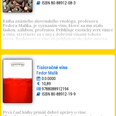
ISBN 80-88912-08-3
Kniha známeho slovenského enológa, profesora
Fedora Malíka, je vyznaním vínu, ktoré sa mu stalo
láskou, záľubou, profesiou. Približuje exotický svet vinice
a vína, stretnete sa v nej s dobrými vínami tohoto
sveta. Rozhovory o víne sú pohľadom do duše autora,
ktorého svet vína profesijne i ľudsky pohltil.
Tisícročné víno
Fedor Malík
0.0.0000
10,89
9788088912194
ISBN 80-88912-19-9
Prvá časť knihy prináš dobré správy o víne.