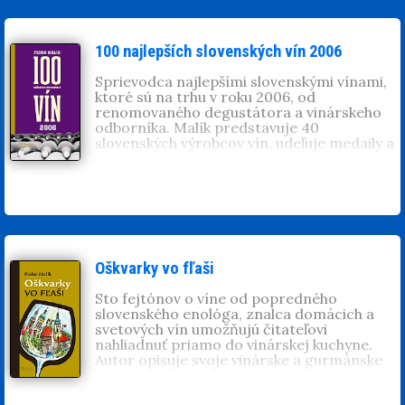
dá už len ťažko orientovať.
100 najlepších slovenských vín 2006
Sprievodca najlepšími slovenskými vínami,
ktoré sú na trhu v roku 2006, od
renomovaného degustátora a vinárskeho
odborníka. Malík predstavuje 40
slovenských výrobcov vín, udeľuje medaily a
ocenenia stovke vynikajúcich vín. Dozvieme
sa, ako sa má hodnotiť víno, ale aj to, aké
sú najlepšie kombinácie vína s jedlom,
ktoré ročníky boli najlepšie a ktoré sa
oplatí kupovať. Bez dobrého sprievodcu sa
v množstve nových vín na našom trhu dá
dnes už len ťažko orientovať.
Oškvarky vo fľaši
Sto fejtónov o víne od popredného
slovenského enológa, znalca domácich a
svetových vín umožňujú čitateľovi
nahliadnuť priamo do vinárskej kuchyne.
Autor opisuje svoje vinárske a gurmánske
zážitky a dáva vzácne rady, aké víno piť k
akému jedlu, pri akých príležitostiach aké