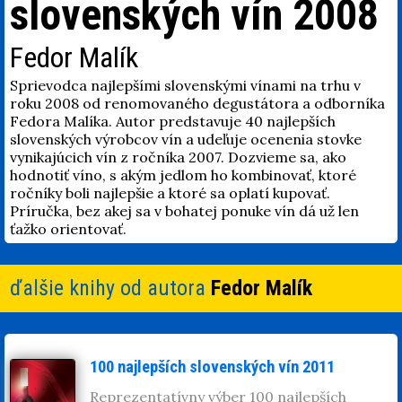
slovenských vín 2008
Fedor Malík
Sprievodca najlepšími slovenskými vínami na trhu v
roku 2008 od renomovaného degustátora a odborníka
Fedora Malíka. Autor predstavuje 40 najlepších
slovenských výrobcov vín a udeľuje ocenenia stovke
vynikajúcich vín z ročníka 2007. Dozvieme sa, ako
hodnotiť víno, s akým jedlom ho kombinovať, ktoré
ročníky boli najlepšie a ktoré sa oplatí kupovať.
Príručka, bez akej sa v bohatej ponuke vín dá už len
ťažko orientovať.
ďalšie knihy od autora
Fedor Malík
100 najlepších slovenských vín 2011
Reprezentatívny výber 100 najlepších