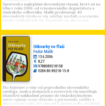
Sprievodca najlepšími slovenskými vínami, ktoré sú na
trhu v roku 2006, od renomovaného degustátora a
vinárskeho odborníka. Malík predstavuje 40
slovenských výrobcov vín, udeľuje medaily a ocenenia
stovke vynikajúcich vín. Dozvieme sa, ako sa má
hodnotiť víno, ale aj to, aké sú najlepšie kombinácie vína
s jedlom, ktoré ročníky boli najlepšie a ktoré sa oplatí
kupovať. Bez dobrého sprievodcu sa v množstve nových
vín na našom trhu dá dnes už len ťažko orientovať.
Oškvarky vo fľaši
Fedor Malík
13.6.2006
8,27
9788089218158
ISBN 80-89218-15-8
Sto fejtónov o víne od popredného slovenského
enológa, znalca domácich a svetových vín umožňujú
čitateľovi nahliadnuť priamo do vinárskej kuchyne.
Autor opisuje svoje vinárske a gurmánske zážitky a
dáva vzácne rady, aké víno piť k akému jedlu, pri akých