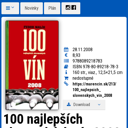
Novinky
Plán
28.11.2008
8,93
9788089218783
ISBN 978-80-89218-78-3
160 str., viaz., 12,5×21,5 cm
nedostupné
https:
/
/
marencin.sk/
213/
100_
najlepsich_
slovenskych_
vin_
2008
Download
100 najlepších