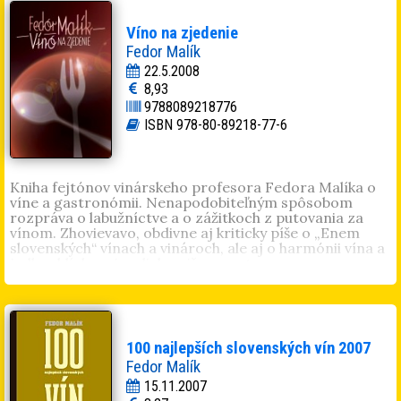
slovenských vín je ročenka, bez ktorej sa v bohatej
ponuke našich vín dá už len ťažko orientovať.
Víno na zjedenie
Fedor Malík
22.5.2008
8,93
9788089218776
ISBN 978-80-89218-77-6
Kniha fejtónov vinárskeho profesora Fedora Malíka o
víne a gastronómii. Nenapodobiteľným spôsobom
rozpráva o labužníctve a o zážitkoch z putovania za
vínom. Zhovievavo, obdivne aj kriticky píše o „Enem
slovenských“ vínach a vinároch, ale aj o harmónii vína a
jedla v blízkom i vzdialenejšom svete.
100 najlepších slovenských vín 2007
Fedor Malík
15.11.2007