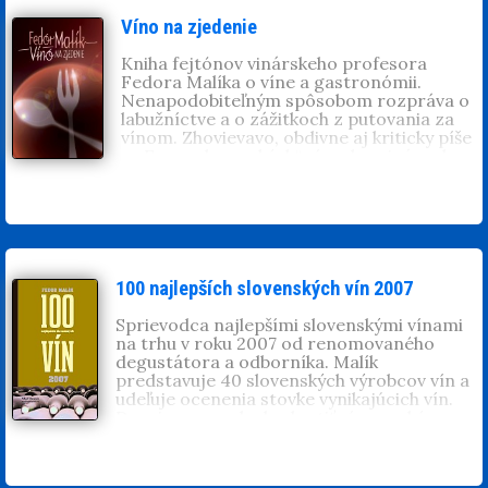
slovenských vín je ročenka, bez ktorej sa v
bohatej ponuke našich vín dá už len ťažko
Víno na zjedenie
orientovať.
Kniha fejtónov vinárskeho profesora
Fedora Malíka o víne a gastronómii.
Nenapodobiteľným spôsobom rozpráva o
labužníctve a o zážitkoch z putovania za
vínom. Zhovievavo, obdivne aj kriticky píše
o „Enem slovenských“ vínach a vinároch,
ale aj o harmónii vína a jedla v blízkom i
vzdialenejšom svete.
100 najlepších slovenských vín 2007
Sprievodca najlepšími slovenskými vínami
na trhu v roku 2007 od renomovaného
degustátora a odborníka. Malík
predstavuje 40 slovenských výrobcov vín a
udeľuje ocenenia stovke vynikajúcich vín.
Dozvieme sa, ako hodnotiť víno, s akým
jedlom ho kombinovať, ktoré ročníky boli
najlepšie a ktoré sa oplatí kupovať.
Príručka, bez akej sa v bohatej ponuke vín