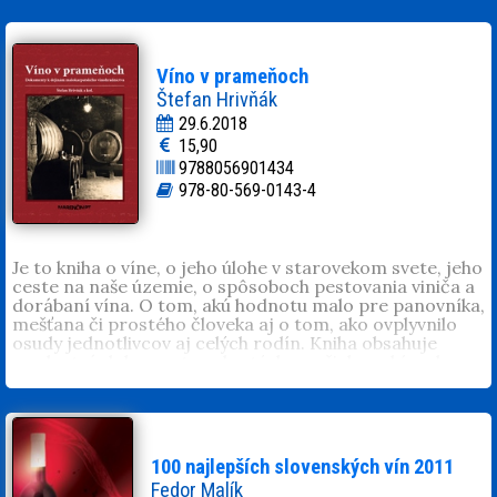
nových vín na trhu.
Víno v prameňoch
Štefan Hrivňák
29.6.2018
15,90
9788056901434
978-80-569-0143-4
Je to kniha o víne, o jeho úlohe v starovekom svete, jeho
ceste na naše územie, o spôsoboch pestovania viniča a
dorábaní vína. O tom, akú hodnotu malo pre panovníka,
mešťana či prostého človeka aj o tom, ako ovplyvnilo
osudy jednotlivcov aj celých rodín. Kniha obsahuje
svedectvá dokumentov ukrytých v našich archívoch.
Autori zozbierali staré listiny, historické mapy a
fotografie a množstvo jedinečných historických
prameňov. Mgr. Ivana Červenková, PhD., Slovenský
národný archív Autorský kolektív, držiac sa základného
hesla historického bádania „ad fontes“, vťahuje čitateľa
100 najlepších slovenských vín 2011
priamo do reality života malokarpatského vinohradníka
Fedor Malík
a vinára v minulosti. Je to príbeh vína v najstaršej