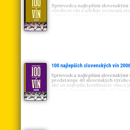
Sprievodca najlepšími slovenskými
výrobcov vín a udeľuje ocenenia sto
najlepšie a ktoré sa oplatí kupovať.
100 najlepších slovenských vín 200
Sprievodca najlepšími slovenskými 
predstavuje 40 slovenských výrobcov
aké sú najlepšie kombinácie vína s 
nových vín na našom trhu dá dnes u