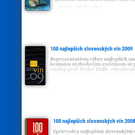
...vánok, chlieb a víno
Enológ, vinár, pedagóg a profesor,
vedeckých prác. Ako uznávaný odbo
100 najlepších slovenských vín 2009
Reprezentatívny výber najlepších su
komisiou stobodovým systémom sú pr
enológ prof. Fedor Malík, vyhodnotila
zmenili slovenské víno. 100 najlepšíc
100 najlepších slovenských vín 200
Sprievodca najlepšími slovenskými