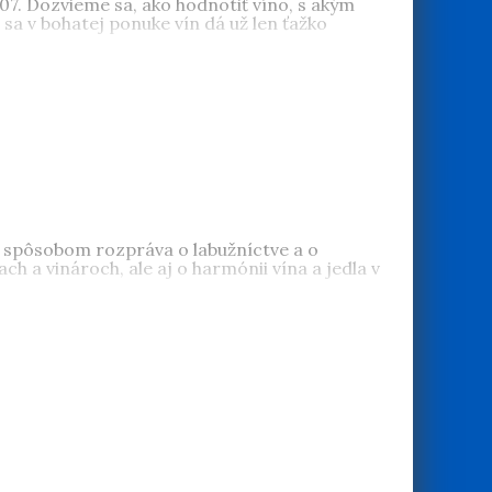
007. Dozvieme sa, ako hodnotiť víno, s akým
 sa v bohatej ponuke vín dá už len ťažko
 spôsobom rozpráva o labužníctve a o
ch a vinároch, ale aj o harmónii vína a jedla v