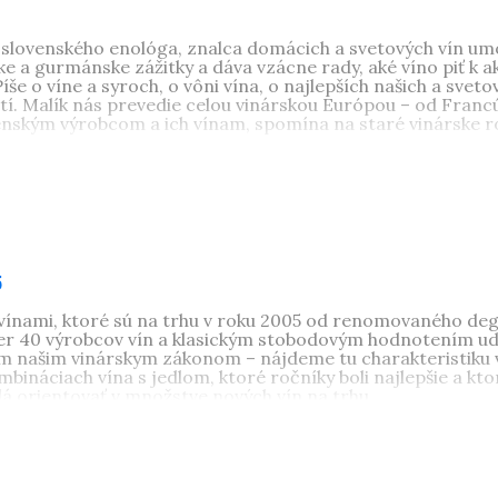
slovenského enológa, znalca domácich a svetových vín umo
ke a gurmánske zážitky a dáva vzácne rady, aké víno piť k ak
íše o víne a syroch, o vôni vína, o najlepších našich a sveto
tí. Malík nás prevedie celou vinárskou Európou – od Franc
venským výrobcom a ich vínam, spomína na staré vinárske ro
5
 vínami, ktoré sú na trhu v roku 2005 od renomovaného deg
er 40 výrobcov vín a klasickým stobodovým hodnotením ude
om našim vinárskym zákonom – nájdeme tu charakteristiku 
ombináciach vína s jedlom, ktoré ročníky boli najlepšie a k
dá orientovať v množstve nových vín na trhu.