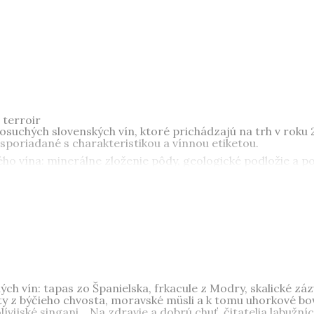
 terroir
osuchých slovenských vín, ktoré prichádzajú na trh v rok
poriadané s charakteristikou a vínnou etiketou.
ho vína: minerálne zloženie pôdy, geologické podložie a 
i vinohrady, ktoré obrába Jaroslav Ostrožovič, v Malých K
ciach sa rodia Mrvove Chardonnay a rulandy modré, v južnos
 Radošine pod Marhátom sa dorába povestný Klevner...
hemik a spisovateľ
Fedor Malík
(nar. 1945, Modra) je auto
ík precestoval takmer všetky vinárske krajiny sveta.
elých vín: tapas zo Španielska, frkacule z Modry, skalické zá
y z býčieho chvosta, moravské müsli a k tomu uhorkové b
vijské singani... Na zdravie a dobrú chuť, čitatelia labužníc