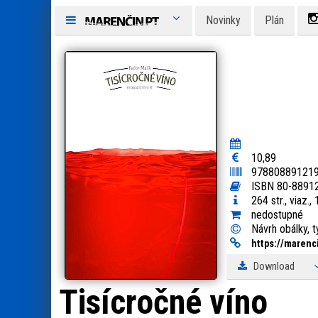
Novinky
Plán
10,89
97880889121
ISBN 80-88912
264 str., viaz.,
nedostupné
Návrh obálky, ty
https:
/
/
marenci
Download
Tisícročné víno