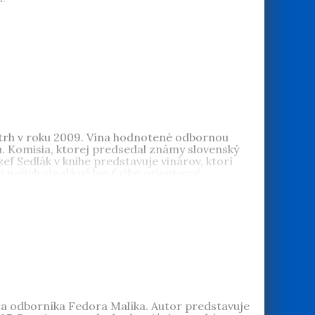
torom mnohých vinárskych monografií a stoviek
a trh v roku 2009. Vína hodnotené odbornou
. Komisia, ktorej predsedal známy slovenský
zef Sedlák v knihe predstavuje vinárov, ktorí
 našich vín dá už len ťažko orientovať.
a odborníka Fedora Malíka. Autor predstavuje