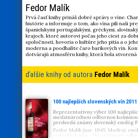
Fedor Malík
Prvá časť knihy prináš dobré správy o víne. Char
histórie a informuje o tom, ako vína pili naši pr
španielskymi portugalskými, gréckymi, slovinský
krajoch, ktoré autorovi počas jeho ciest za dobr
spoločnosti, hovoria o kultúre jeho pitia a o je
moderna a poodhalíte čaro barikových vín. Kont
dotvárajú atmosféru knihy, ktorá bola stvorená 
ďalšie knihy od autora
Fedor Malík
100 najlepších slovenských vín 2011
Reprezentatívny výber 100 najlepšíc
medzinárodnou odbornou komisiou st
predsedá známy slovenský enológ Fe
Fedor Malík (nar. 1945, Modra), eno
vedeckých prác. Ako uznávaný odborn