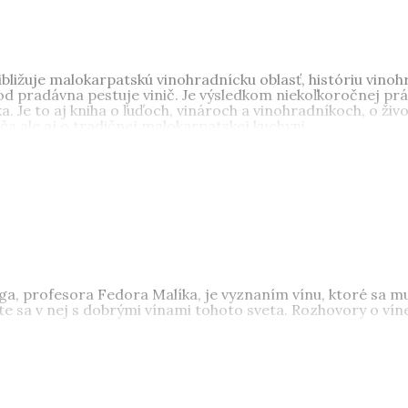
bližuje malokarpatskú vinohradnícku oblasť, históriu vinoh
od pradávna pestuje vinič. Je výsledkom niekoľkoročnej pr
 Je to aj kniha o ľuďoch, vinároch a vinohradníkoch, o živ
ča ale aj o tradičnej malokarpatskej kuchyni.
 profesora Fedora Malíka, je vyznaním vínu, ktoré sa mu st
nete sa v nej s dobrými vínami tohoto sveta. Rozhovory o v