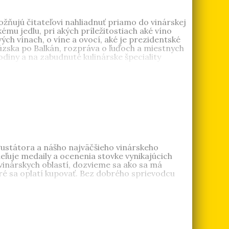
žňujú čitateľovi nahliadnuť priamo do vinárskej
ému jedlu, pri akých príležitostiach aké víno
vých vínach, o víne a ovocí, aké je prezidentské
úzska po Balkán, rozpráva o ľuďoch a miestnych
diny a na zabudnuté kulinárske špeciality
ustátora a nášho najväčšieho vinárskeho
ľuje medaily a ocenenia stovke vynikajúcich
vinárskych oblastí, dozvieme sa ako sa má
toré sa oplatí kupovať. Bez dobrého sprievodcu