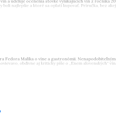
vín a udeľuje ocenenia stovke vynikajúcich vín z ročníka 2
boli najlepšie a ktoré sa oplatí kupovať. Príručka, bez akej
ora Fedora Malíka o víne a gastronómii. Nenapodobiteľným
vievavo, obdivne aj kriticky píše o „Enem slovenských“ vína
7