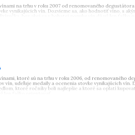
 vínami na trhu v roku 2007 od renomovaného degustátora 
vke vynikajúcich vín. Dozvieme sa, ako hodnotiť víno, s ak
 Príručka, bez akej sa v bohatej ponuke vín dá už len ťažko o
6
vínami, ktoré sú na trhu v roku 2006, od renomovaného de
 vín, udeľuje medaily a ocenenia stovke vynikajúcich vín. D
jedlom, ktoré ročníky boli najlepšie a ktoré sa oplatí kupo
ž len ťažko orientovať.