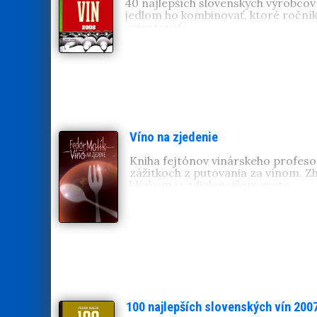
40 najlepších slovenských výrobcov 
jedlom ho kombinovať, ktoré ročníky 
orientovať.
Víno na zjedenie
Kniha fejtónov vinárskeho profes
zážitkoch z putovania za vínom. Zho
blízkom i vzdialenejšom svete.
100 najlepších slovenských vín 200