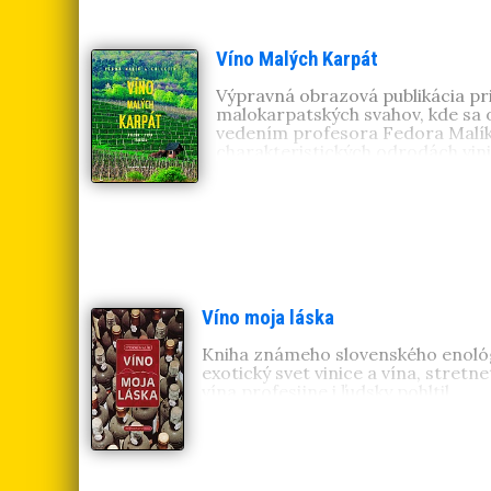
Víno Malých Karpát
Výpravná obrazová publikácia pri
malokarpatských svahov, kde sa 
vedením profesora Fedora Malíka.
charakteristických odrodách vini
Víno moja láska
Kniha známeho slovenského enológa,
exotický svet vinice a vína, stret
vína profesijne i ľudsky pohltil.