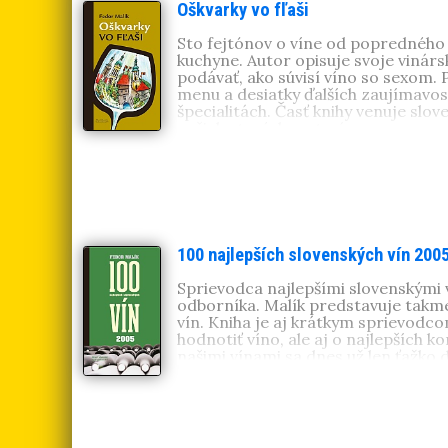
Oškvarky vo fľaši
Sto fejtónov o víne od popredného 
kuchyne. Autor opisuje svoje vinárs
podávať, ako súvisí víno so sexom. P
menu a desiatky ďalších zaujímavos
špecialitách. Časť knihy venuje slo
našich starých materí.
100 najlepších slovenských vín 200
Sprievodca najlepšími slovenskými
odborníka. Malík predstavuje takm
vín. Kniha je aj krátkym sprievodc
hodnotiť víno, ale aj o najlepších k
našimi vínami sa dnes už len ťažko 