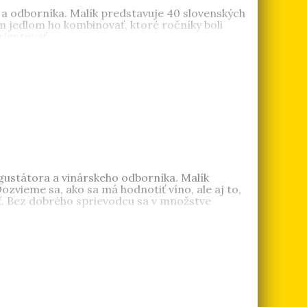
a odborníka. Malík predstavuje 40 slovenských
ým jedlom ho kombinovať, ktoré ročníky boli
rientovať.
gustátora a vinárskeho odborníka. Malík
ozvieme sa, ako sa má hodnotiť víno, ale aj to,
vať. Bez dobrého sprievodcu sa v množstve