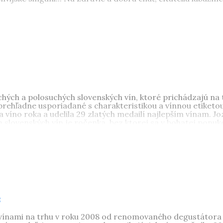
 chemik a spisovateľ
Fedor Malík
(nar. 1945, Modra) je au
rník precestoval takmer všetky vinárske krajiny sveta.
chých a polosuchých slovenských vín, ktoré prichádzajú n
ehľadne usporiadané s charakteristikou a vínnou etiketou
 víno roka a udelila 29 zlatých medailí najlepším vínam. Jo
h slovenských vín je ročenka, bez ktorej sa v bohatej ponuke
8
 vínami na trhu v roku 2008 od renomovaného degustátora 