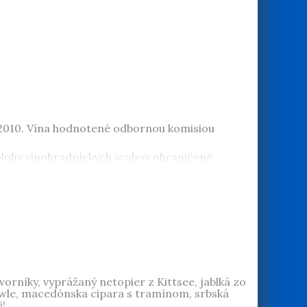
u 2010. Vína hodnotené odbornou komisiou
polohy vinohradníckych svahov ohraničené
arpatoch na Suchom vrchu Ladislav Šebo, na
lovenskej oblasti na Viničnom vrchu pestuje
rom mnohých vinárskych monografií a stoviek
zvorníky, vyprážaný netopier z Kittsee, jablká zo
owle, macedónska cipara s tramínom, srbská
i!