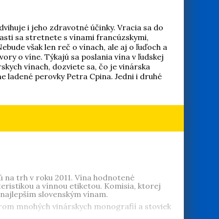
dvihuje i jeho zdravotné účinky. Vracia sa do
jčasti sa stretnete s vínami francúzskymi,
bude však len reč o vínach, ale aj o ľuďoch a
ory o víne. Týkajú sa poslania vína v ľudskej
skych vínach, dozviete sa, čo je vinárska
 ladené perovky Petra Cpina. Jedni i druhé
ú na trh v roku 2011. Vína hodnotené
stikou a vínnou etiketou. Komisia, ktorej
 najlepším slovenským vínam.
utorom mnohých vinárskych monografií a stoviek