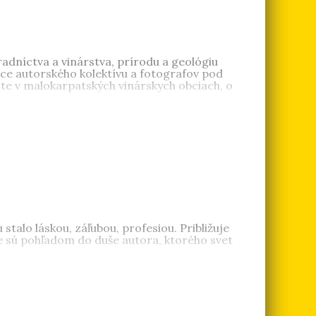
radníctva a vinárstva, prírodu a geológiu
áce autorského kolektívu a fotografov pod
ote v malokarpatských vinárskych obciach, o
alo láskou, záľubou, profesiou. Približuje
íne sú pohľadom do duše autora, ktorého svet