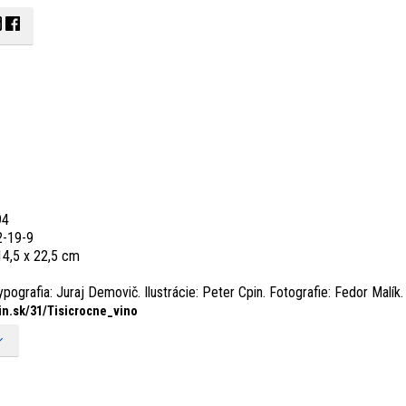
94
-19-9
 14,5 x 22,5 cm
pografia: Juraj Demovič. Ilustrácie: Peter Cpin. Fotografie: Fedor Malík.
n.sk/
31/
Tisicrocne_
vino