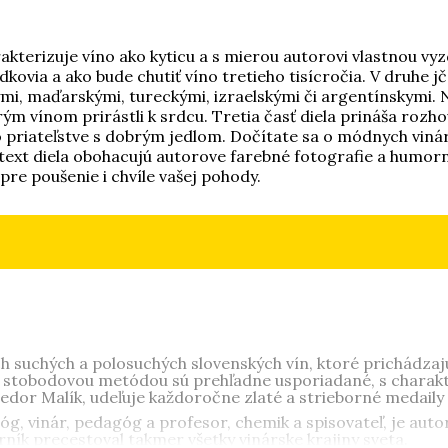
akterizuje víno ako kyticu a s mierou autorovi vlastnou vyz
edkovia a ako bude chutiť víno tretieho tisícročia. V druhe 
mi, maďarskými, tureckými, izraelskými či argentínskymi. Ne
ým vínom prirástli k srdcu. Tretia časť diela prináša rozhov
ho priateľstve s dobrým jedlom. Dočítate sa o módnych vinár
ext diela obohacujú autorove farebné fotografie a humorne
pre poušenie i chvíle vašej pohody.
h suchých a polosuchých slovenských vín, ktoré prichádzaj
obodovou metódou sú prehľadne usporiadané, s charakteri
dor Malík, udeľuje každoročne zlaté a strieborné medaily
lóg, vinár, pedagóg a profesor, chemik a spisovateľ, je a
ík precestoval takmer všetky vinárske krajiny sveta.