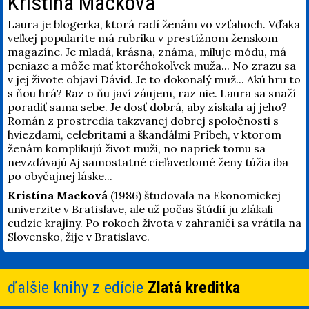
Kristína Macková
Laura je blogerka, ktorá radí ženám vo vzťahoch. Vďaka
veľkej popularite má rubriku v prestížnom ženskom
magazíne. Je mladá, krásna, známa, miluje módu, má
peniaze a môže mať ktoréhokoľvek muža... No zrazu sa
v jej živote objaví Dávid. Je to dokonalý muž... Akú hru to
s ňou hrá? Raz o ňu javí záujem, raz nie. Laura sa snaží
poradiť sama sebe. Je dosť dobrá, aby získala aj jeho?
Román z prostredia takzvanej dobrej spoločnosti s
hviezdami, celebritami a škandálmi Príbeh, v ktorom
ženám komplikujú život muži, no napriek tomu sa
nevzdávajú Aj samostatné cieľavedomé ženy túžia iba
po obyčajnej láske...
Kristína Macková
(1986) študovala na Ekonomickej
univerzite v Bratislave, ale už počas štúdií ju zlákali
cudzie krajiny. Po rokoch života v zahraničí sa vrátila na
Slovensko, žije v Bratislave.
ďalšie knihy z edície
Zlatá kreditka