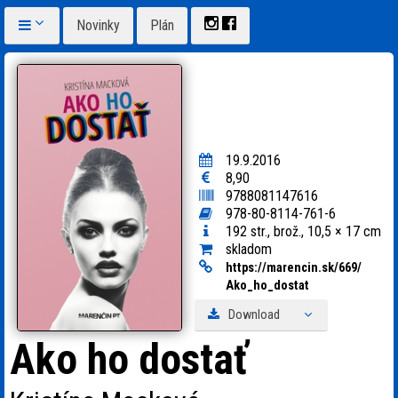
Novinky
Plán
19.9.2016
8,90
9788081147616
978-80-8114-761-6
192 str., brož., 10,5 × 17 cm
skladom
https:
/
/
marencin.sk/
669/
Ako_
ho_
dostat
Download
Ako ho dostať