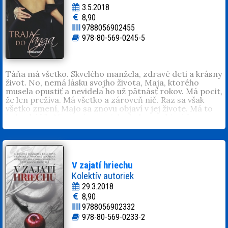
3.5.2018
8,90
9788056902455
978-80-569-0245-5
Táňa má všetko. Skvelého manžela, zdravé deti a krásny
život. No, nemá lásku svojho života, Maja, ktorého
musela opustiť a nevidela ho už pätnásť rokov. Má pocit,
že len prežíva. Má všetko a zároveň nič. Raz sa však
všetko zmení, Majo sa znovu objaví v jej živote. Má to
jeden háčik. Nie je sám, po jeho boku sa objaví žena, s
ktorou Táňa nemôže bojovať. Je to jej sestra. Ako sa
zachová? Stane sa z nej mrcha a zvedie Maja? Ako sa
zmenia ich životy a kto všetko bude pre ich zakázanú
lásku trpieť?
Dominika Würll
(1991, Prešov). Vždy si ide za svojím.
V zajatí hriechu
Nepozná slovo nie. Miluje svoju rodinu, manžela, dcéru
Kolektív autoriek
Sárku, knihy, herca Sylvestra Stalloneho, hokej a filmy so
29.3.2018
šťastným koncom. Býva na východnom Slovensku, kde
8,90
je šťastná.
9788056902332
978-80-569-0233-2