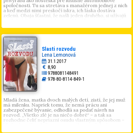
privyrába ako hosteska pre luxusné automobilové
spoločnosti. Tu sa stretáva s manažérom jednej z nich
a keď medzi nimi preskočí iskra, ich láska dostáva
zelenú. Obaja šťastní, že našli jeden druhého, si užívajú
spoločný život. Jej príchod do Matúšovej rodiny však
ani zďaleka nie je taký idylický, ako si budúca nevesta
predstavovala. Po odhalení pravej tváre Matúšovej
matky je postavená pred ťažké rozhodnutie. Zostať
alebo ujsť?
Katarína Machová
(1977, Trenčín) študovala na
Slasti rozvodu
univerzite Mateja Bela v Banskej Bystrici. V súčasnosti
Lena Lemonová
žije v Motešiciach pri Trenčíne a pracuje v súkromnej
31.1.2017
firme. Je vydatá a má syna Samuela.
8,90
9788081148491
978-80-8114-849-1
Mladá žena, matka dvoch malých detí, zistí, že jej muž
má milenku. Napriek tomu, že nemá prácu ani
zabezpečené bývanie, odhodlá sa podať návrh na
rozvod. „Všetko zlé je na niečo dobré“ – a tak sa
rozhodne čeliť nepriazni osudu vlastným spôsobom –
hľadaním náhradníka za neverného manžela. Lov na
dokonalého muža sa začína.