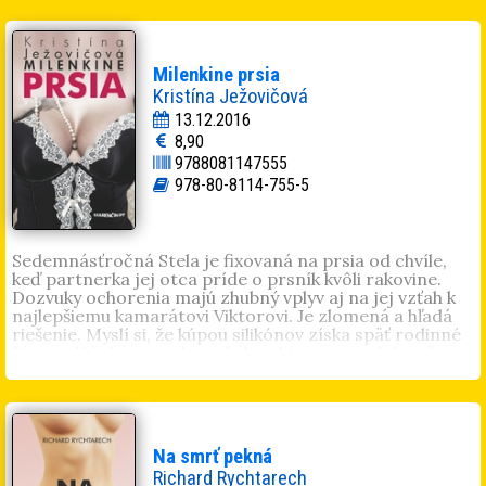
Lena Lemonová
je pseudonym bratislavskej autorky
narodenej v Trnave. Vyštudovala politológiu a
pracovala prevažne v IT oblasti. V minulosti sa venovala
spevu a písaniu textov k piesňam. Je vydatá a má dve
Milenkine prsia
deti.
Kristína Ježovičová
13.12.2016
8,90
9788081147555
978-80-8114-755-5
Sedemnásťročná Stela je fixovaná na prsia od chvíle,
keď partnerka jej otca príde o prsník kvôli rakovine.
Dozvuky ochorenia majú zhubný vplyv aj na jej vzťah k
najlepšiemu kamarátovi Viktorovi. Je zlomená a hľadá
riešenie. Myslí si, že kúpou silikónov získa späť rodinné
šťastie. V čakárni u plastického chirurga sa však začne
jej skutočná premena...
Kristína Ježovičová
(1984) vyštudovala germanistiku
na pedagogickej fakulte Univerzity Komenského.
Písaniu sa venuje aktívne a túto činnosť považuje za
veľmi návykovú. Debutovala historickou romancou
Na smrť pekná
Uväznená v čase
. Je autorkou kníh
Podvodníčka
,
Soňa
,
Richard Rychtarech