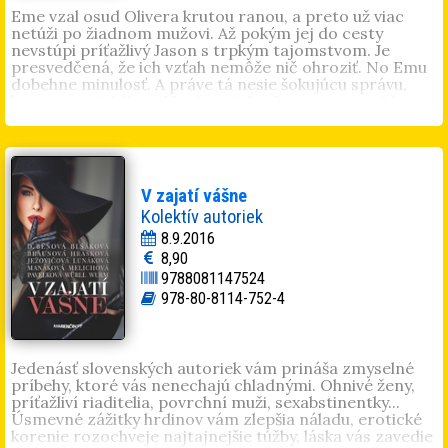
Eme vzal osud Olivera krutou ranou, a preto už viac
netúži po žiadnom mužovi. Až pokým jej do cesty
nevstúpi príťažlivý Jason s trpkým tajomstvom. Je
presvedčená, že ich vzťah nemôže nič ohroziť. No Emu
dobehne minulosť. A práve tá nesie šokujúcu správu,
ktorá rúca jej život. Vie, že vzťah s Jasonom nemôže
pokračovať. Minulosť ožila, aby všetko zničila. Hovorí
sa, že nikdy nie je neskoro. Ale čo ak to nie je pravda?
Lucia Braunová
vyštudovala sociálnu pedagogiku v
Trnave. Čaru kníh podľahla na základnej škole. Písanie
je pre ňu vášeň, bez ktorej si nevie predstaviť život. V
V zajatí vášne
roku 2014 debutovala knihou
Nič krajšie už nepríde
.
Kolektív autoriek
Následne jej vyšlo
Desivé odhalenie
a
Šťastie na
8.9.2016
prenájom
. Je spoluautorkou zbierky poviedok
V zajatí
8,90
vášne
, kde prispela príbehom s názvom
Bezočivá
9788081147524
odplata
.
978-80-8114-752-4
Jedenásť slovenských autoriek vám prináša zmyselné
príbehy, ktoré vás nenechajú chladnými. Ohnivé ženy,
príťažliví riaditelia, povrchní muži, sexabstinentky...
Úsmevné zážitky hrdinov vám zlepšia náladu, erotické
korenie rozochveje najtajnejšie túžby, láska vás zavedie