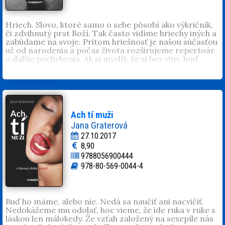
Hriech. Slovo, ktoré samo o sebe pôsobí ako výkričník,
či zdvihnutý prst Boží. Tak často vidíme hriechy iných a
zabúdame na svoje. Pritom hriešnosť je našou súčasťou
už od narodenia a počas života rozširujeme repertoár
o ďalšie pochybenia. Ak si myslíš, že si bez viny, hoď
kameňom, alebo sa ponor do tejto hriešnej zbierky.
Z
predaja knihy venujú autorky svoj honorár neziskovej
organizácii ŽELAJ SI.
Ach tí muži
Jana Graterová
27.10.2017
8,90
9788056900444
978-80-569-0044-4
Buď ho máme, alebo nie. Nedá sa naučiť ani nacvičiť.
Nedokážeme mu odolať, hoc vieme, že ide ruka v ruke s
láskou len málokedy. Že vzťah založený na sexepíle nás