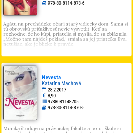
dlhých prechádzkach. Autorka úspešných románov
978-80-8114-873-6
Takmer dokonalý muž
a
Neobyčajné leto
.
Agátu na prechádzke očarí starý vidiecky dom. Sama si
tú obrovskú príťažlivosť nevie vysvetliť. Keď sa
rozhodne, že ho kúpi, priatelia si myslia, že sa zbláznila.
„Možno tam nájdeš poklad,“ smiala sa jej priateľka Eva,
netušiac, ako je blízko k pravde.
Mária Blšáková
(1967) Žije v krásnom podtatranskom
kraji. Od detstva píše. Priatelia ju presvedčili, aby svoje
texty aj publikovala. Vydala knihy
Kaleidoskop
,
Skrátka mi
preplo
,
A čo ak preplo im
,
Anna a Šarlota
. Písanie je pre
ňu všetkým.
Nevesta
Katarína Machová
28.2.2017
8,90
9788081148705
978-80-8114-870-5
Monika študuje na právnickej fakulte a popri škole si