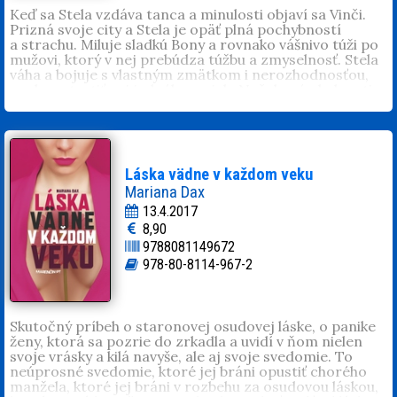
Keď sa Stela vzdáva tanca a minulosti objaví sa Vinči.
Prizná svoje city a Stela je opäť plná pochybností
a strachu. Miluje sladkú Bony a rovnako vášnivo túži po
mužovi, ktorý v nej prebúdza túžbu a zmyselnosť. Stela
váha a bojuje s vlastným zmätkom i nerozhodnosťou,
nechce stratiť ani jedného z nich. Nečakané okolnosti
jej však ukážu cestu a otvoria srdce. Strávi s Vinčim
neopakovateľné chvíle, ktoré ju donútia k definitívnemu
rozhodnutiu. Vtedy sa jej však zmocní šialenec a začína
peklo...
Angie Oravcová
(1972) publikuje články, píše poviedky a
Láska vädne v každom veku
poéziu. Vyšli jej knihy
Spoveď opatrovateľky
(2015) a
Zmija
Mariana Dax
(2016). Jej inšpiráciou je život a človečina.
13.4.2017
8,90
9788081149672
978-80-8114-967-2
Skutočný príbeh o staronovej osudovej láske, o panike
ženy, ktorá sa pozrie do zrkadla a uvidí v ňom nielen
svoje vrásky a kilá navyše, ale aj svoje svedomie. To
neúprosné svedomie, ktoré jej bráni opustiť chorého
manžela, ktoré jej bráni v rozbehu za osudovou láskou,