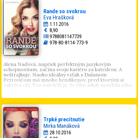
Rande so svokrou
Eva Hrašková
1.11.2016
8,90
9788081147739
978-80-8114-773-9
Alena Naďová, napriek perfektným jazykovým
schopnostiam, začína svoju kariéru za katedrou. A
neštrajkuje. Naoko ideálny vzťah s Dušanom
Petrovičom má mnoho hendikepov, pred ktorými si
zakrýva oči. Ten najväčší je, že ešte nikdy nevidela jeho
rodinu. Dlho očakávaná návšteva u budúcich svokrovcov
sa mení na lavínu útokov, obvinení a intríg. Práve prvé
stretnutie rozohrá nepríjemnú hru. Novodobý
trojuholník. Trpko smiešny príbeh, v ktorom nikto
nikoho nechce dostať do postele. Práve naopak. Alenin
osud drží pevne v rukách potenciálna svokra a poťahuje
Trpké precitnutie
za nitky tými najhoršími zbraňami. Vyviazne niekto z
Mirka Manáková
trojuholníka bez ujmy na zdravom rozume?
28.10.2016
Eva Hrašková
(1988). Miluje všetko čo je kreatívne (zo