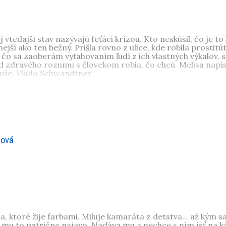
vtedajší stav nazývajú feťáci krízou. Kto neskúsil, čo je to
ejší ako ten bežný. Prišla rovno z ulice, kde robila prostitú
o sa zaoberám vyťahovaním ľudí z ich vlastných výkalov, so
d zdravého rozumu s človekom robia, čo chcú. Melisa napísal
 duše. Vlado Schwandtner
telovú akadémiu v Piešťanoch. Od pätnástich rokov závislá 
riadení v Budmericiach u Vlada Schwandtnera, zatiaľ úspešn
nová
ča, ktoré žije farbami. Miluje kamaráta z detstva... až ký
 mu to patrične najavo. Nadáva mu a nechce s ním ísť na ká