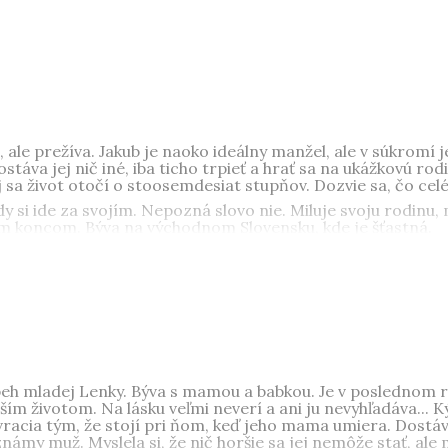
loneho, hokej a filmy so šťastným koncom. Býva na východnom
, ale prežíva. Jakub je naoko ideálny manžel, ale v súkromí jej
táva jej nič iné, iba ticho trpieť a hrať sa na ukážkovú rodi
j sa život otočí o stoosemdesiat stupňov. Dozvie sa, čo celé
dy si ide za svojím. Nepozná slovo nie. Miluje svoju rodinu,
ným koncom. Býva na východnom Slovensku, kde je šťastná.
beh mladej Lenky. Býva s mamou a babkou. Je v poslednom r
ším životom. Na lásku veľmi neverí a ani ju nevyhľadáva... K
o vracia tým, že stojí pri ňom, keď jeho mama umiera. Dostáv
námy muž. Myslela si, že nič horšie sa jej nemôže stať, ale mý