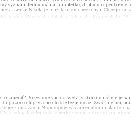
iný význam. Jednu má na kompletku, druhú na spestrenie a tr
ieta. Lenže Nikola je muž, ktorý sa nevzdáva. Chce ju za k
stiku na pedagogickej fakulte Univerzity Komenského. Písa
mancou
Uväznená v čase
. Je autorkou kníh
Podvodníčka
,
Soňa
,
nom čase veľmi rada číta a trávi čas so svojou rodinou.
Luci
dnej škole. Písanie je pre ňu vášeň, bez ktorej si nevie pr
enie
,
Šťastie na prenájom
a
Milovať je zakázané
.
to zmeniť? Pozývame vás do sveta, v ktorom nič nie je sa
 do pozoru chĺpky a po chrbte lezie mráz. Zväčšuje oči, burc
ušenie z milovania. Napumpuje vás adrenalínom ako ten naj
! Z predaja každej tejto zbierky venujú autorky svoj honor