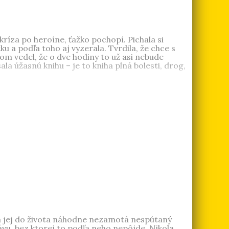
 kríza po heroíne, ťažko pochopí. Pichala si
tku a podľa toho aj vyzerala. Tvrdila, že chce s
m vedel, že o dve hodiny to už asi nebude
a úžasnú knihu – je to kniha plná bolesti, drog,
od tvrdých drog. Podstúpila niekoľko
e. Tam napísala túto knihu.
m sa jej do života náhodne nezamotá nespútaný
vu, bez ktorej to podľa neho nepôjde. Nikola