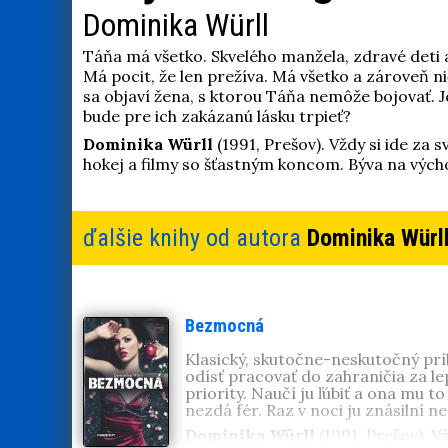
Dominika Würll
Táňa má všetko. Skvelého manžela, zdravé deti a
Má pocit, že len prežíva. Má všetko a zároveň ni
sa objaví žena, s ktorou Táňa nemôže bojovať. Je
bude pre ich zakázanú lásku trpieť?
Dominika Würll
(1991, Prešov). Vždy si ide za 
hokej a filmy so šťastným koncom. Býva na vých
ďalšie knihy od autora
Dominika Würl
Bezmocná
Klasický, skutočne-neskutočný prí
odísť pracovať do zahraničia za le
priority. Naučí ju ľúbiť a ona mu 
nezdá fér. Raz v noci ju znásilní ne
Dominika Würll
(1991, Prešov). V