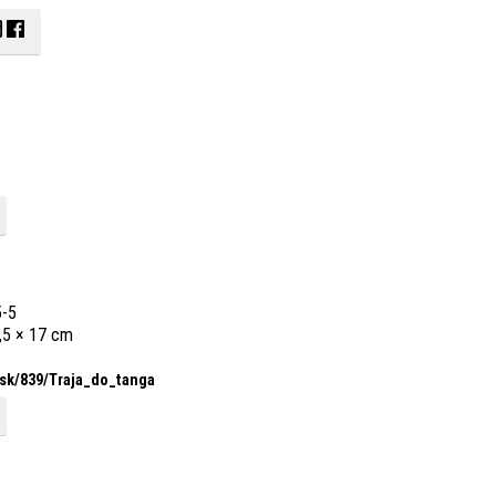
5-5
0,5 × 17 cm
sk/
839/
Traja_
do_
tanga