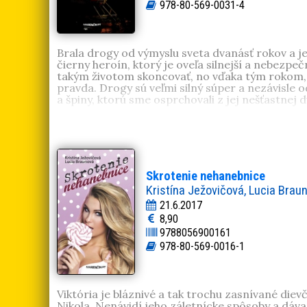
978-80-569-0031-4
Brala drogy od výmyslu sveta dvanásť rokov a jej 
čierny heroín, ktorý je oveľa silnejší a nebezpečn
takým životom skoncovať, no vďaka tým rokom, č
pravda. Drogy sú veľmi silný súper a nezávisle o
a špiny, ktorú sme osprchovali z jej nešťastnej
Tatiana Melasová
(1982, Senec) absolvovala ho
neúspešných liečení. Od roku 2009 liečená v za
Skrotenie nehanebnice
Kristína Ježovičová, Lucia Brau
21.6.2017
8,90
9788056900161
978-80-569-0016-1
Viktória je bláznivé a tak trochu zasnívané diev
Nikola. Nenávidí jeho záletnícke spôsoby a dáva