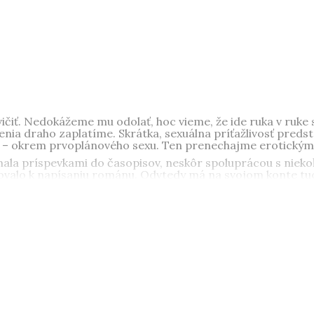
ičiť. Nedokážeme mu odolať, hoc vieme, že ide ruka v ruke 
šenia draho zaplatíme. Skrátka, sexuálna príťažlivosť pred
ch – okrem prvoplánového sexu. Ten prenechajme erotický
ala príspevkami do časopisov, neskôr spoluprácou s niekoľk
ivovalo k napísaniu románu. Odvtedy má na svojom konte tu