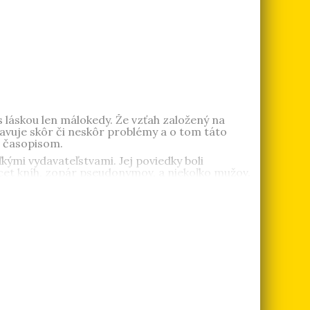
s láskou len málokedy. Že vzťah založený na
stavuje skôr či neskôr problémy a o tom táto
m časopisom.
ými vydavateľstvami. Jej poviedky boli
cet kníh, zopár pseudonymov, a niekoľko mužov.