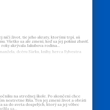
 Slovensku, kde je šťastná.
 ničí život, tie jeho skraty, ktorými trpí, sú
nu. Všetko sa ale zmení, keď sa jej pokúsi zbaviť.
 roky skrývala Jakubova rodina...
 manžela, dcéru Sárku, knihy, herca Sylvestra
očníku na strednej škole. Po skončení chce
ým nestretne Riša. Ten jej zmení život a obráti
a sa do sveta dospelých, ktorý sa jej vôbec
lila sa...