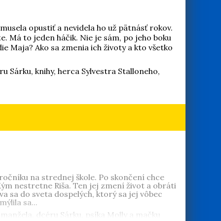
musela opustiť a nevidela ho už pätnásť rokov.
te. Má to jeden háčik. Nie je sám, po jeho boku
ie Maja? Ako sa zmenia ich životy a kto všetko
ru Sárku, knihy, herca Sylvestra Stalloneho,
ročníku na strednej škole. Po skončení chce
Kým nestretne Riša. Ten jej zmení život a obráti
va sa do sveta dospelých, ktorý sa jej vôbec
ýlila sa...
u, manžela, dcéru Sárku, psíka Molly a mačku