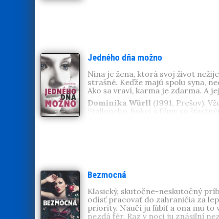
Jerry, knihy, herca Sylvestra Stal
Jedného dňa možno
Nina je žena, ktorá svoj život nežije
strašné. Keďže majú spolu syna, neos
Ako sa vraví, karma je zdarma. A je
Dominika Würll
(1991, Prešov). Vž
Stalloneho, hokej a filmy so šťast
Bezmocná
Klasický, skutočne-neskutočný prí
odísť pracovať do zahraničia za lep
priority. Naučí ju ľúbiť a ona mu t
nezdá fér. Raz v noci ju znásilní nez