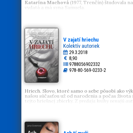
Katarína Machová
(1977, Trenčín) študovala na
vydatá a má syna Samuela.
V zajatí hriechu
Kolektív autoriek
29.3.2018
8,90
9788056902332
978-80-569-0233-2
Hriech. Slovo, ktoré samo o sebe pôsobí ako výk
našou súčasťou už od narodenia a počas života r
tejto hriešnej zbierky.
Z predaja knihy venujú aut