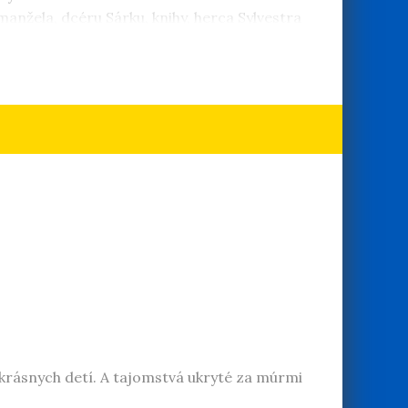
 manžela, dcéru Sárku, knihy, herca Sylvestra
ť krásnych detí. A tajomstvá ukryté za múrmi