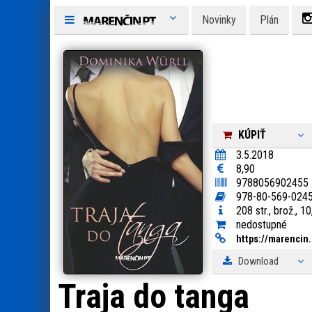
Novinky
Plán
KÚPIŤ
3.5.2018
8,90
9788056902455
978-80-569-024
208 str., brož., 1
nedostupné
https:
/
/
marencin.
Download
Traja do tanga