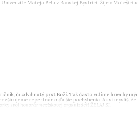
 Univerzite Mateja Bela v Banskej Bystrici. Žije v Motešicia
ričník, či zdvihnutý prst Boží. Tak často vidíme hriechy in
ozširujeme repertoár o ďalšie pochybenia. Ak si myslíš, že
orky svoj honorár neziskovej organizácii ŽELAJ SI.