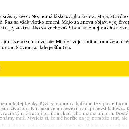
 krásny život. No, nemá lásku svojho života, Maja, ktorého 
č. Raz sa však všetko zmení, Majo sa znovu objaví v jej živo
 to jej sestra. Ako sa zachová? Stane sa z nej mrcha a zved
svojím. Nepozná slovo nie. Miluje svoju rodinu, manžela, dcé
odnom Slovensku, kde je šťastná.
l
beh mladej Lenky. Býva s mamou a babkou. Je v poslednom 
pším životom. Na lásku veľmi neverí a ani ju nevyhľadáva... 
to vracia tým, že stojí pri ňom, keď jeho mama umiera. Dostá
známy muž. Myslela si, že nič horšie sa jej nemôže stať, ale m
ždy si ide za svojím. Nepozná slovo nie. Miluje svoju rodin