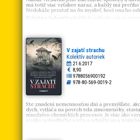
má totiž viac vzťahov naraz, a každý má preňho 
Nedokáže prestať na ňu myslieť, hoci ona ho odm
Kristína Ježovičová
(1984) vyštudovala germani
za veľmi návykovú. Debutovala historickou ro
tentoraz naozaj krvavé
a
Milenkine prsia
. Vo voľ
pedagogiku v Trnave. Čaru kníh podľahla na zákla
krajšie už nepríde
. Následne jej vyšli
Desivé odhal
V zajatí strachu
Kolektív autoriek
21.6.2017
8,90
9788056900192
978-80-569-0019-2
Ste znudení nemennosťou dní a premýšľate, ako 
dych, vytláča na povrch tela zimomriavky, stavia
množstvo chemických procesov. Je viac ako vzr
svojho pohodlného sveta a odvážte sa s nami báť