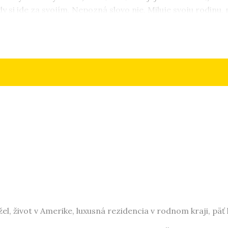
dy si ide za svojím. Nepozná slovo nie. Miluje svoju rodinu,
ným koncom. Býva na východnom Slovensku, kde je šťastná.
žel, život v Amerike, luxusná rezidencia v rodnom kraji, pä