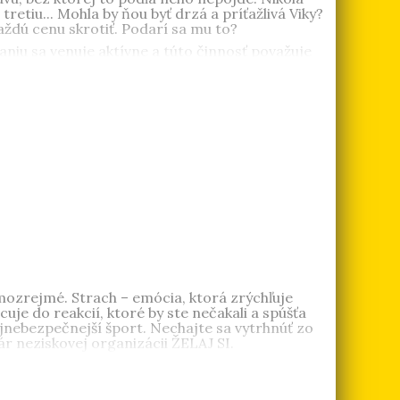
etiu... Mohla by ňou byť drzá a príťažlivá Viky?
aždú cenu skrotiť. Podarí sa mu to?
niu sa venuje aktívne a túto činnosť považuje
Červená jej pristane
,
Sestra: Krvavé Šenky sú
a Braunová
(1985) vyštudovala sociálnu
edstaviť život. V roku 2014 debutovala knihou
Nič
mozrejmé. Strach – emócia, ktorá zrýchľuje
uje do reakcií, ktoré by ste nečakali a spúšťa
nebezpečnejší šport. Nechajte sa vytrhnúť zo
ár neziskovej organizácii ŽELAJ SI.