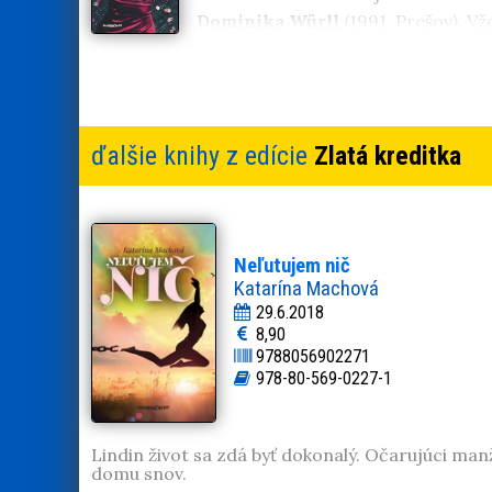
Dominika Würll
(1991, Prešov). Vž
Stalloneho, hokej a filmy so šťast
ďalšie knihy z edície
Zlatá kreditka
Neľutujem nič
Katarína Machová
29.6.2018
8,90
9788056902271
978-80-569-0227-1
Lindin život sa zdá byť dokonalý. Očarujúci man
domu snov.