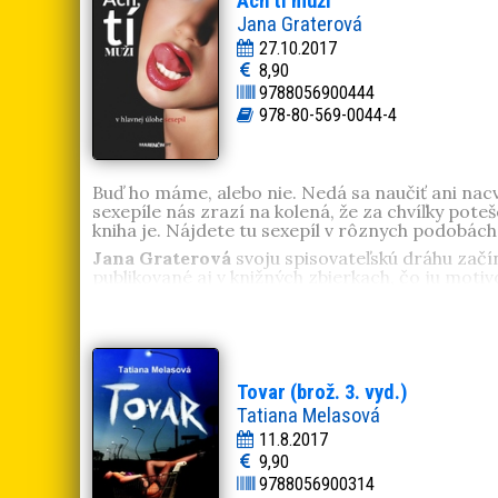
Ach tí muži
Jana Graterová
27.10.2017
8,90
9788056900444
978-80-569-0044-4
Buď ho máme, alebo nie. Nedá sa naučiť ani nacv
sexepíle nás zrazí na kolená, že za chvíľky pote
kniha je. Nájdete tu sexepíl v rôznych podobá
Jana Graterová
svoju spisovateľskú dráhu začín
publikované aj v knižných zbierkach, čo ju mot
Tovar (brož. 3. vyd.)
Tatiana Melasová
11.8.2017
9,90
9788056900314