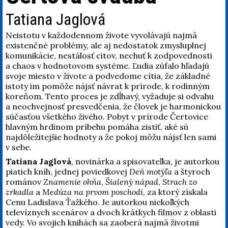
Tatiana Jaglová
Neistotu v každodennom živote vyvolávajú najmä
existenčné problémy, ale aj nedostatok zmysluplnej
komunikácie, nestálosť citov, nechuť k zodpovednosti
a chaos v hodnotovom systéme. Ľudia zúfalo hľadajú
svoje miesto v živote a podvedome cítia, že základné
istoty im pomôže nájsť návrat k prírode, k rodinným
koreňom. Tento proces je zdĺhavý, vyžaduje si odvahu
a neochvejnosť presvedčenia, že človek je harmonickou
súčasťou všetkého živého. Pobyt v prírode Čertovice
hlavným hrdinom príbehu pomáha zistiť, aké sú
najdôležitejšie hodnoty a že pokoj môžu nájsť len sami
v sebe.
Tatiana Jaglová
, novinárka a spisovateľka, je autorkou
piatich kníh, jednej poviedkovej
Deň motýľa
a štyroch
románov
Znamenie ohňa
,
Šialený nápad
,
Strach zo
zrkadla
a
Medúza na prvom poschodí
, za ktorý získala
Cenu Ladislava Ťažkého. Je autorkou niekoľkých
televíznych scenárov a dvoch krátkych filmov z oblasti
vedy. Vo svojich knihách sa zaoberá najmä životmi