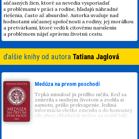
súčasných žien, ktoré sa nevedia vysporiadať
s problémami v práci a rodine, hľadajú náhradné
riešenia, často až absurdné. Autorka uvažuje nad
hodnotami súčasnej spoločnosti a rodiny, jej morálkou
a pretvárkami, ktoré vedú k citovému narušeniu
a problémom nájsť správnu životnú cestu.
ďalšie knihy od autora
Tatiana Jaglová
Medúza na prvom poschodí
Trpká minulosť ju pridlho ničila. Keď sa
zmierila s nudným životom a zvolila si
samotu, prišlo prekvapenie. Jediná
informácia všetko zmenila a do honosnej
vily plnej chladných tieňov sa vrátil čulý
život. Medúza sa stala opäť Marlenou a
svitla jej nová nádej. Ukázalo sa, že v
minulosti nebolo všetko tak, ako jej to
rodičia rozprávali. Mladá podnájomníčka