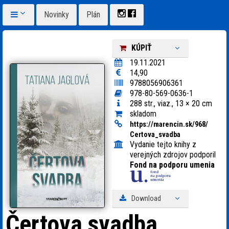
Novinky
Plán
KÚPIŤ
19.11.2021
14,90
9788056906361
978-80-569-0636-1
288 str., viaz., 13 × 20 cm
skladom
https:
/
/
marencin.sk/
968/
Certova_
svadba
Vydanie tejto knihy z
verejných zdrojov podporil
Fond na podporu umenia
Download
Čertova svadba