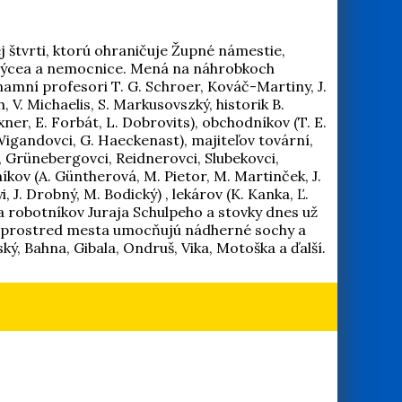
j štvrti, ktorú ohraničuje Župné námestie,
ého lýcea a nemocnice. Mená na náhrobkoch
namní profesori T. G. Schroer, Kováč-Martiny, J.
h, V. Michaelis, S. Markusovszký, historik B.
ner, E. Forbát, L. Dobrovits), obchodníkov (T. E.
Wigandovci, G. Haeckenast), majiteľov tovární,
, Grünebergovci, Reidnerovci, Slubekovci,
íkov (A. Güntherová, M. Pietor, M. Martinček, J.
i, J. Drobný, M. Bodický) , lekárov (K. Kanka, Ľ.
éna robotníkov Juraja Schulpeho a stovky dnes už
 uprostred mesta umocňujú nádherné sochy a
, Bahna, Gibala, Ondruš, Vika, Motoška a ďalší.