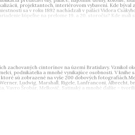
kalizácii, projektantoch, interiérovom vybavení. Kde býv
miestnosti sa v roku 1892 nachádzali v paláci Vidora Csákyho
ariadenie kúpeľne na prelome 19. a 20. storočia? Kde mali sv
 smeti v objektoch Mierovej kolónie projektovanej archi
ota pútavo opisujú autorky v publikácii, ktorá nám okrem 
Bratislave.
, Bratislava), vyštudovala históriu na FiF UK v Bratislave.
ave. Je autorkou a spoluautorkou odborných a populárno-náu
) vyštudovala odbor veda o výtvarnom umení na FiFUK v B
eu mesta Bratislavy. Je autorkou viacerých výstav, expozíci
ch zachovaných cintorínov na území Bratislavy. Vznikol o
melci, podnikatelia a mnohé vynikajúce osobnosti. V knihe
ktoré sú zobrazené na vyše 200 dobových fotografiách.Mená
 Werner, Ludwig, Marshall, Rigele, Lanfranconi, Albrecht, br
ota, Vavro Šrobár, Melkovič, Satinský a mnohé ďalšie – tvo
ujímavé osudy.
, Bratislava), vyštudovala históriu na FiF UK v Bratislave.
ave. Je autorkou a spoluautorkou odborných a populárno-náu