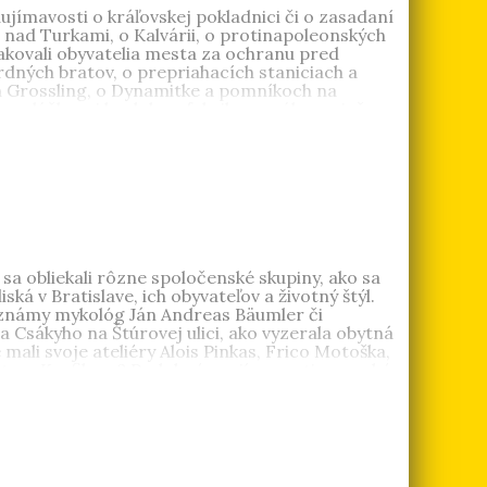
jímavosti o kráľovskej pokladnici či o zasadaní
 nad Turkami, o Kalvárii, o protinapoleonských
ďakovali obyvatelia mesta za ochranu pred
rdných bratov, o prepriahacích staniciach a
ch Grossling, o Dynamitke a pomníkoch na
o rozlúčkovej kaplnke a fabrike na súkno, niečo z
miatkám a histórii Bratislavy. Jednotlivé príbehy
odarilo nájsť pri bádaní v archívoch.
 Od roku 1974 pracuje ako historička v Mestskom
čných publikácií o histórii Bratislavy:
v Bratislave v 19. a 20. storočí
,
Príbehy z dejín
o sa obliekali rôzne spoločenské skupiny, ako sa
iská v Bratislave, ich obyvateľov a životný štýl.
l známy mykológ Ján Andreas Bäumler či
a Csákyho na Štúrovej ulici, ako vyzerala obytná
mali svoje ateliéry Alois Pinkas, Frico Motoška,
tektom Karfikom? Podobné zaujímavosti a mnohé
 iného umožní nahliadnuť aj do všedného chodu
 Od roku 1974 pracuje ako historička v Mestskom
učných publikácií o histórii Bratislavy.
Mgr.
ratislave. Pôsobila v Slovenskom národnom