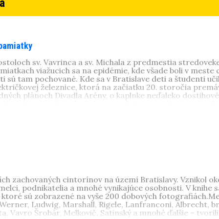
á
 pamiatky
ostoloch sv. Vavrinca a sv. Michala z predmestia stredovek
miatkach viažucich sa na epidémie, kde všade boli v meste c
 sú tam pochované. Kde sa v Bratislave deti a študenti učil
ektričkovej železnice, ktorá na začiatku 20. storočia pre
odných plánoch Divadla Arény, o kaplnke neďaleko dostihov
isko, jeho súčasťou sú aj výtvarné diela, pomníky, pamätníky
1, Bratislava), vyštudovala históriu na FiF UK v Bratislave. 
 v Bratislave. Je autorkou a spoluautorkou odborných a po
torín pri Kozej bráne
,
Priemyselná Bratislava
,
Každodenný život
ch zachovaných cintorínov na území Bratislavy. Vznikol o
melci, podnikatelia a mnohé vynikajúce osobnosti. V knihe
ktoré sú zobrazené na vyše 200 dobových fotografiách.Mená
 Werner, Ludwig, Marshall, Rigele, Lanfranconi, Albrecht, br
ota, Vavro Šrobár, Melkovič, Satinský a mnohé ďalšie – tvo