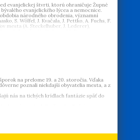
d evanjelickej štvrti, ktorú ohraničuje Župné
v, bývalého evanjelického lýcea a nemocnice.
 z obdobia národného obrodenia, významní
ko, S. Wölfel, J. Kvačala, J. Pettko, A. Fuchs, F.
ľov mesta (A. Steckelhuber, J. Lederer),
), podnikateľov (A. Steltzer, M. Dax,
rní, ktorí sa ako mecenáši zaslúžili o kultúrny a
lubekovci, Royko), vedcov a vynálezcov, (Bahýľ,
 Pietor, M. Martinček, J. L. Bella, G.
ényi, J. Drobný, M. Bodický), lekárov (K. Kanka, Ľ.
kovcov, či mecéna robotníkov Juraja Schulpeho a
intorína utopeného v zeleni uprostred mesta
Rumpelmayer, Lipšic, Márton, Mack, Majerský,
ešporok na prelome 19. a 20. storočia. Vďaka
ôverne poznali niekdajší obyvatelia mesta, a z
ajú nás na tichých krídlach fantázie späť do
iciach a námestiach Prešporka. Počujeme
trhoviska, čerstvého chleba a pečenej husi.
 roku 1900. Voľakedajšie hlavné mesto monarchie
 zmizlo ako zhasínajúci plamienok plynovej