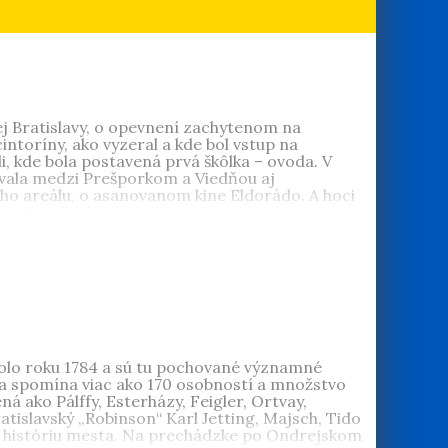
ej Bratislavy, o opevnení zachytenom na
intoríny, ako vyzeral a kde bol vstup na
i, kde bola postavená prvá škôlka – ovoda. V
mávala medzi Prešporkom a Viedňou aj
ého areálu, o asanovanom kine Eldorádo. A hoci
 aj Petržalský cintorín.
Od roku 1974 pracovala ako historička v
pulárno-náučných publikácií o histórii
 a bývanie v Bratislave v 19. a 20. storočí
,
kolo roku 1784 a sú tu pochované významné
 sa spomína viac ako 170 osobností a množstvo
 ako Pálffy, Esterházy, Feigler, Ortvay,
atislavský „Robinson“ Karl Jetting, Majsch, Tido
rili históriu mesta. Na prechádzke po Ondrejskom