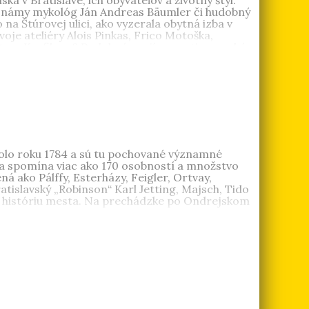
al známy mykológ Ján Andreas Bäumler či hudobný
 na Štúrovej ulici, ako vyzerala obytná izba v
oje ateliéry Alois Pinkas, Frico Motoška,
tektom Karfikom? Podobné zaujímavosti a mnohé
iného umožní nahliadnuť aj do všedného chodu
 Od roku 1974 pracuje ako historička v Mestskom
čných publikácií o histórii Bratislavy.
Mgr.
ratislave. Pôsobila v Slovenskom národnom
í a článkov zameraných na bytovú kultúru a užité
kolo roku 1784 a sú tu pochované významné
 sa spomína viac ako 170 osobností a množstvo
 ako Pálffy, Esterházy, Feigler, Ortvay,
atislavský „Robinson“ Karl Jetting, Majsch, Tido
rili históriu mesta. Na prechádzke po Ondrejskom
 Od roku 1974 pracuje ako historička v Mestskom
čných publikácií o histórii Bratislavy.