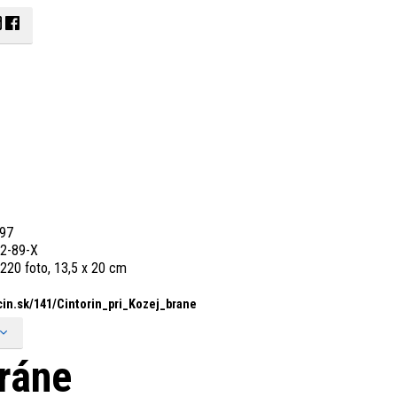
97
2-89-X
‚ 220 foto, 13,5 x 20 cm
in.sk/
141/
Cintorin_
pri_
Kozej_
brane
bráne