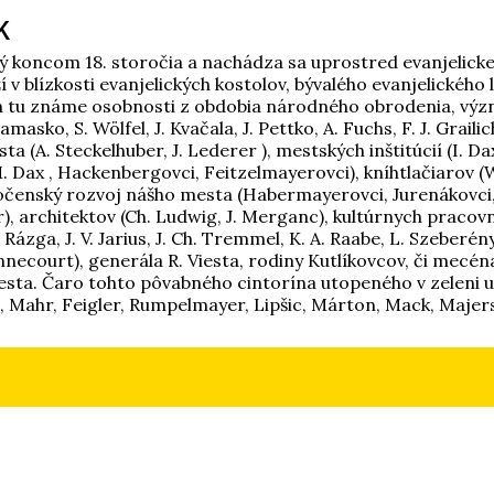
k
ný koncom 18. storočia a nachádza sa uprostred evanjelicke
eží v blízkosti evanjelických kostolov, bývalého evanjelick
ežia tu známe osobnosti z obdobia národného obrodenia, výz
masko, S. Wölfel, J. Kvačala, J. Pettko, A. Fuchs, F. J. Grailic
(A. Steckelhuber, J. Lederer ), mestských inštitúcií (I. Dax
M. Dax , Hackenbergovci, Feitzelmayerovci), kníhtlačiarov (
oločenský rozvoj nášho mesta (Habermayerovci, Jurenákovci
er), architektov (Ch. Ludwig, J. Merganc), kultúrnych pracovn
 Rázga, J. V. Jarius, J. Ch. Tremmel, K. A. Raabe, L. Szeberény
d’Annecourt), generála R. Viesta, rodiny Kutlíkovcov, či mec
sta. Čaro tohto pôvabného cintorína utopeného v zeleni
Mahr, Feigler, Rumpelmayer, Lipšic, Márton, Mack, Majerský