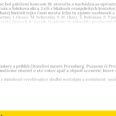
áne bol založený koncom 18. storočia a nachádza sa uprostre
zia a Šulekova ulica. Leží v blízkosti evanjelických kostolo
atej histórii tejto časti mesta: ležia tu známe osobnosti
iny, J. Grosz, M. Schevrlay, S. H. Glatz, Š. Boleman, S. Tamas
sovszký, historik B. Varsík. Nájdeme tu náhrobky predstavite
 Forbát, L. Dobrovits), obchodníkov (T. E. Mader, Ludwigovci
 kníhtlačiarov (Wigandovci, G. Haeckenast), majiteľov tová
abermayerovci, Jurenákovci, Grünebergovci, Reidnerovci, S
dwig, J. Merganc), kultúrnych pracovníkov (A. Güntherová, M.
P. Rázga, J. V. Jarius, J. Ch. Tremmel, K. A. Raabe, L. Szeber
 Apadia, gróf d’Annecourt), generála R. Viesta, rodiny Kutlí
 spojených s osudmi nášho mesta. Čaro tohto pôvabného c
ky od známych umelcov akými boli Rigele, Mahr, Feigler, 
ka a ďalší.
islavy a priblíži čitateľovi mesto Pressburg, Pozsony či Pr
žeme obzrieť o sto rokov späť a objaviť scenérie, ktoré d
.
z minulosti vyvolávajúce sladkú nostalgiu a sentiment, unáš
a prenesieme do dávnej minulosti a prechádzame sa po ul
tanie kočov na dlažbe, harmoniku spod viechy, cítime vôňu 
 čím mesto žilo, o čom sa v Prešporku písalo v dennej tlači
udalosti, módu, športové zápolenia i kriminálne prípady.
aspoň na chvíľu prinavrátia to, čo už dnes nejestvuje, čo