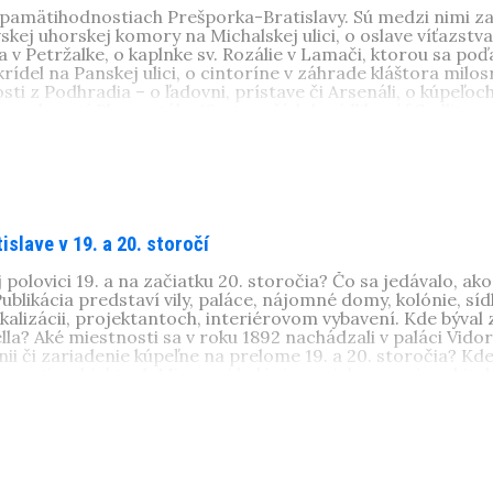
pamätihodnostiach Prešporka-Bratislavy. Sú medzi nimi zau
ej uhorskej komory na Michalskej ulici, o oslave víťazstva
v Petržalke, o kaplnke sv. Rozálie v Lamači, ktorou sa po
ídel na Panskej ulici, o cintoríne v záhrade kláštora milos
ti z Podhradia – o ľadovni, prístave či Arsenáli, o kúpeľo
predmestí Blumentál v 18. storočí, kde sídlil gróf Sedlitz, 
í, kde na počiatku boli drevené kríže... Autorka sa venuje pa
archívnych dokumentov, fotografií, plánov, ktoré sa jej p
, Bratislava), vyštudovala históriu na FiF UK v Bratislave.
ave. Je autorkou a spoluautorkou odborných a populárno-náu
zej bráne
,
Priemyselná Bratislava
,
Každodenný život a bývanie 
islave v 19. a 20. storočí
j polovici 19. a na začiatku 20. storočia? Čo sa jedávalo, ak
 Publikácia predstaví vily, paláce, nájomné domy, kolónie, sídl
okalizácii, projektantoch, interiérovom vybavení. Kde býva
lla? Aké miestnosti sa v roku 1892 nachádzali v paláci Vidor
ii či zariadenie kúpeľne na prelome 19. a 20. storočia? Kde 
i smeti v objektoch Mierovej kolónie projektovanej archi
vota pútavo opisujú autorky v publikácii, ktorá nám okrem
Bratislave.
1, Bratislava), vyštudovala históriu na FiF UK v Bratislave.
ave. Je autorkou a spoluautorkou odborných a populárno-ná
e) vyštudovala odbor veda o výtvarnom umení na FiFUK v B