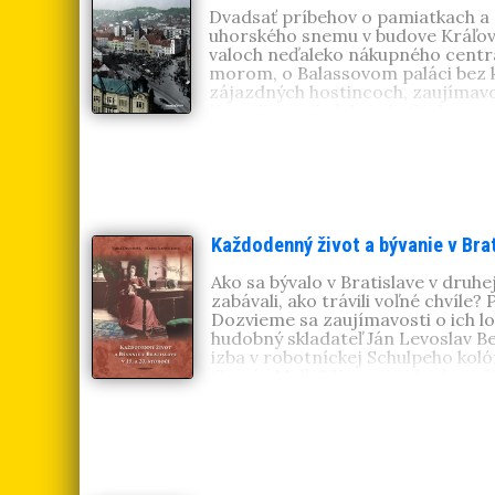
Dvadsať príbehov o pamiatkach a 
uhorského snemu v budove Kráľovsk
valoch neďaleko nákupného centra 
morom, o Balassovom paláci bez kr
zájazdných hostincoch, zaujímavos
Kamzíku, príbeh hotela Carlton, o 
histórie cintorína v Slávičom údol
dokumentuje množstvom unikátnych 
PhDr. Viera Obuchová, CSc.
(1951
ústave ochrany pamiatok v Bratisl
Ondrejský cintorín
,
Cintorín pri Ko
Bratislavy
.
Každodenný život a bývanie v Brat
Ako sa bývalo v Bratislave v druhe
zabávali, ako trávili voľné chvíle?
Dozvieme sa zaujímavosti o ich l
hudobný skladateľ Ján Levoslav Be
izba v robotníckej Schulpeho kolón
Gustáv Mally? Kam sa vyhadzoval
iné bežné veci z každodenného ži
domácností na prelome storočí v 
PhDr. Viera Obuchová, CSc.
(195
ústave ochrany pamiatok v Bratisl
Marta Janovíčková
(1953, Vrábl