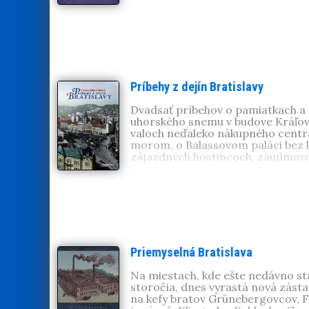
cintoríne si pripomenieme ich za
PhDr. Viera Obuchová, CSc.
(1951
ústave ochrany pamiatok v Bratisl
Príbehy z dejín Bratislavy
Dvadsať príbehov o pamiatkach a 
uhorského snemu v budove Kráľovsk
valoch neďaleko nákupného centra 
morom, o Balassovom paláci bez kr
zájazdných hostincoch, zaujímavos
Kamzíku, príbeh hotela Carlton, o 
histórie cintorína v Slávičom údol
dokumentuje množstvom unikátnych 
PhDr. Viera Obuchová, CSc.
(1951
ústave ochrany pamiatok v Bratisl
Ondrejský cintorín
,
Cintorín pri Ko
Bratislavy
.
Priemyselná Bratislava
Na miestach, kde ešte nedávno stá
storočia, dnes vyrastá nová zásta
na kefy bratov Grünebergovcov, F