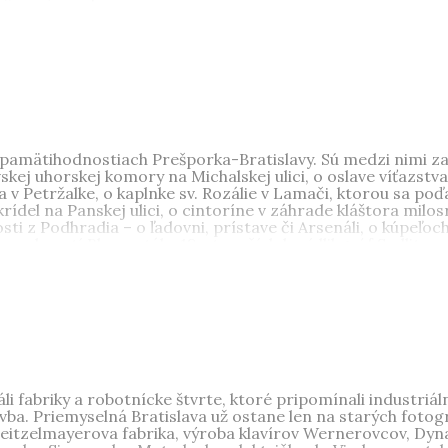
ujímavé osudy.
, Bratislava), vyštudovala históriu na FiF UK v Bratislave.
ave. Je autorkou a spoluautorkou odborných a populárno-náu
pamätihodnostiach Prešporka-Bratislavy. Sú medzi nimi zau
ej uhorskej komory na Michalskej ulici, o oslave víťazstva
v Petržalke, o kaplnke sv. Rozálie v Lamači, ktorou sa po
ídel na Panskej ulici, o cintoríne v záhrade kláštora milos
ti z Podhradia – o ľadovni, prístave či Arsenáli, o kúpeľo
predmestí Blumentál v 18. storočí, kde sídlil gróf Sedlitz, 
í, kde na počiatku boli drevené kríže... Autorka sa venuje pa
archívnych dokumentov, fotografií, plánov, ktoré sa jej p
, Bratislava), vyštudovala históriu na FiF UK v Bratislave.
ave. Je autorkou a spoluautorkou odborných a populárno-náu
zej bráne
,
Priemyselná Bratislava
,
Každodenný život a bývanie 
li fabriky a robotnícke štvrte, ktoré pripomínali industri
vba. Priemyselná Bratislava už ostane len na starých fotog
eit­zelmayerova fabrika, výroba klavírov Wernerovcov, Dy