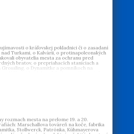
 Od roku 1974 pracuje ako historička v Mestskom
čných publikácií o histórii Bratislavy.
jímavosti o kráľovskej pokladnici či o zasadaní
 nad Turkami, o Kalvárii, o protinapoleonských
ďakovali obyvatelia mesta za ochranu pred
rdných bratov, o prepriahacích staniciach a
ch Grossling, o Dynamitke a pomníkoch na
o rozlúčkovej kaplnke a fabrike na súkno, niečo z
miatkám a histórii Bratislavy. Jednotlivé príbehy
odarilo nájsť pri bádaní v archívoch.
 Od roku 1974 pracuje ako historička v Mestskom
čných publikácií o histórii Bratislavy:
v Bratislave v 19. a 20. storočí
,
Príbehy z dejín
álny rozmach mesta na prelome 19. a 20.
rafiách: Marschallova továreň na koče, fabrika
namitka, Stollwerck, Patrónka, Kühmayerova