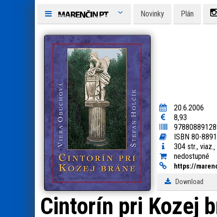
Novinky
Plán
20.6.2006
8,93
97880889128
ISBN 80-8891
304 str., viaz.
nedostupné
https:
/
/
marenc
Download
Cintorín pri Kozej 