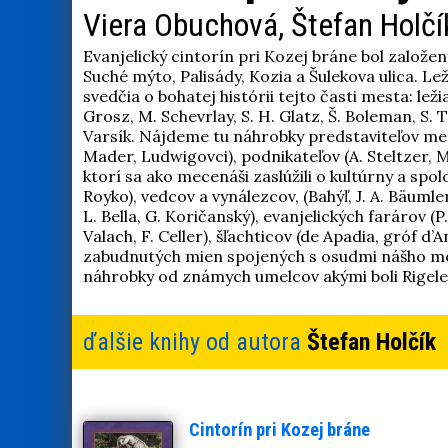
Viera Obuchová, Štefan Holčí
Evanjelický cintorín pri Kozej bráne bol založe
Suché mýto, Palisády, Kozia a Šulekova ulica. L
svedčia o bohatej histórii tejto časti mesta: l
Grosz, M. Schevrlay, S. H. Glatz, Š. Boleman, S. Ta
Varsík. Nájdeme tu náhrobky predstaviteľov mesta 
Mader, Ludwigovci), podnikateľov (A. Steltzer, 
ktorí sa ako mecenáši zaslúžili o kultúrny a sp
Royko), vedcov a vynálezcov, (Bahýľ, J. A. Bäuml
L. Bella, G. Koričanský), evanjelických farárov (P.
Valach, F. Celler), šľachticov (de Apadia, gróf 
zabudnutých mien spojených s osudmi nášho me
náhrobky od známych umelcov akými boli Rigele, 
ďalšie knihy od autora
Štefan Holčík
Cintorín pri Kozej bráne