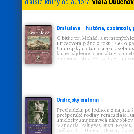
ďalšie knihy od autora
Viera Obuchov
Bratislava – história, osobnosti,
O bitke pri Moháči a stratených k
Fricsovom pláne z roku 1766, o pa
Ondrejský cintorín a aké osobnosti
knihe nájdeme aj unikátny plán el
zaujímavosti z Petržalky – o pôv
je Petržalka veľké panelákové sídl
PhDr.
Viera Obuchová
, CSc. (195
Mestskom ústave ochrany pamiatok
Bratislavy:
Ondrejský cintorín
,
Cin
Príbehy z dejín Bratislavy
.
Ondrejský cintorín
Prechádzka po jednom z najstarší
prešporské rodiny, remeselníci, u
umelecky zaujímavých náhrobkov, 
Manderla, Palugyay, Justi, Kozics,
Gašpar, J. E. Hubert, Gessay, Žab