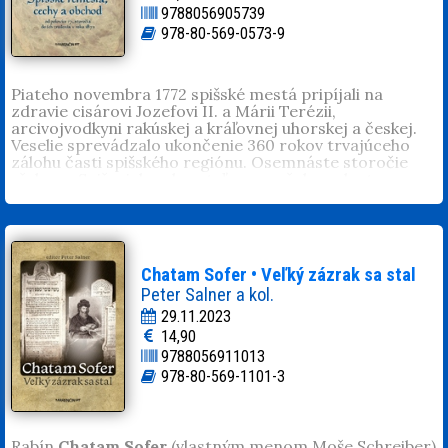
9788056905739
978-80-569-0573-9
Piateho novembra 1772 spišské mestá pripíjali na
zdravie cisárovi Jozefovi II. a Márii Terézii,
arcivojvodkyni rakúskej a kráľovnej uhorskej a českej.
Veselie sprevádzalo ukončenie 360 rokov trvajúceho
zálohu časti spišského regiónu. Osemnáste storočie
však pre Spiš a jeho obyvateľov nezačalo radostne.
Spamätať sa museli zo spúšte, ktorú v krajine zanechali
sto rokov trvajúce vojny. Po rokoch hojnosti prišli roky
odriekania. Boje medzi vojskami protihabsbursky
orientovanej uhorskej šľachty, osmanskými plukmi
a cisárskou armádou ako aj násilná rekatolizácia
Chatam Sofer • Veľký zázrak sa stal
významne zasiahlli do politického, náboženského
Peter Salner a kol.
a hospodárskeho vývoja spišského regiónu. Mier, ktorý
v roku 1711 ukončil boje, prišiel v pravý čas. Spišské
29.11.2023
mestá rozkvitli, znova sa v nich rozprúdili remeslá a
14,90
obchod, pôsobili v nich významní obchodníci,
9788056911013
remeselníci a umelci európskeho formátu – zlatník Ján
978-80-569-1101-3
Siláši, sochár Ján Brokoff či maliari romantizmu Ján
Czauczik a Ján Rombauer, dvorný maliar cára
Alexandra I.
PhDr.
Miriam Lengová
, M. A., pôsobí ako vedecký
Rabín
Chatam Sofer
(vlastným menom Moše Schreiber)