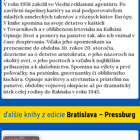
V roku 1958 založil vo Viedni reklamnú agentúru. Po
zavŕšení úspešnej kariéry sa stal podporovateľom
mladých umeleckých talentov z rôznych kútov Európy.
V knihe spomína na svoje detstvo v kaštieli
v Tovarníkoch a v obľúbenom letovisku na Kulháni.
Opisuje život a pomery na panstve tak, ako ich vnímal v
čase dospievania. Vďaka jeho spomienkam sa
prenesieme do obdobia 30. rokov 20. storočia,
dozvieme sa o detstve aristokrata, o jeho názoroch na
okolitý svet, o jeho pocitoch a vzťahu k najbližším
príbuzným a k služobníctvu. Spomína na výlety a prvé
poľovačky, na pestúnku, guvernantky či obľúbeného
kuchára. Opisuje návštevy a stretnutia s priateľmi na
panstve, obdobie vojnovej okupácie až po dramatický
útek celej rodiny do Rakúska v roku 1945.
ďalšie knihy z edície
Bratislava – Pressburg