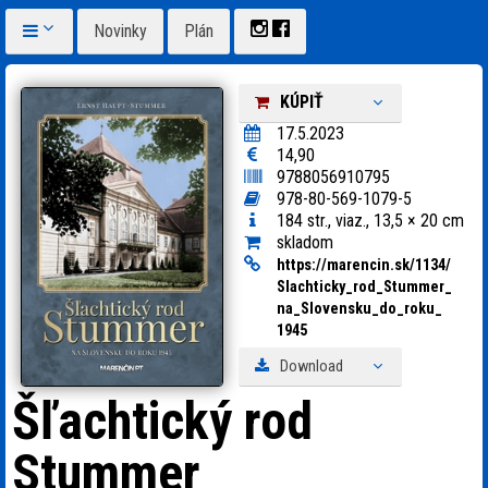
Novinky
Plán
KÚPIŤ
17.5.2023
14,90
9788056910795
978-80-569-1079-5
184 str., viaz., 13,5 × 20 cm
skladom
https:
/
/
marencin.sk/
1134/
Slachticky_
rod_
Stummer_
na_
Slovensku_
do_
roku_
1945
Download
Šľachtický rod
Stummer