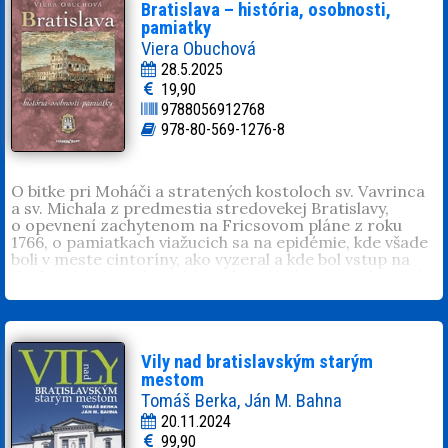
Bratislava – história, osobnosti,
pamiatky
Viera Obuchová
28.5.2025
19,90
9788056912768
978-80-569-1276-8
O bitke pri Moháči a stratených kostoloch sv. Vavrinca
a sv. Michala z predmestia stredovekej Bratislavy,
o opevnení zachytenom na Fricsovom pláne z roku
1766, o pamiatkach viažucich sa na epidémie, kde všade
boli v meste cintoríny, ako vyzeral a kde bol vstup na
Ondrejský cintorín a aké osobnosti sú tam pochované.
Kde sa v Bratislave deti a študenti učili, kde bola
postavená prvá škôlka – ovoda. V knihe nájdeme aj
unikátny plán električkovej železnice, ktorá na začiatku
20. storočia premávala medzi Prešporkom a Viedňou aj
zaujímavosti z Petržalky – o pôvodných plánoch Divadla
Vily nad bratislavským starým
Arény, o kaplnke neďaleko dostihového areálu,
mestom
o asanovanom kine Eldorádo. A hoci je Petržalka veľké
Tomáš Berka, Ján M. Bahna
panelákové sídlisko, jeho súčasťou sú aj výtvarné diela,
20.11.2024
pomníky, pamätníky aj Petržalský cintorín.
99,90