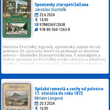
000 článkov, zozbieral okolo 150 povestí zo starej
Spomienky staropetržalčana
Bratislavy. Písal rozprávky pre deti. Mnohé z jeho
Jaroslav Gustafik
textov o histórii mesta vyšli knižne:
Bratislavské rarity
,
25.6.2024
Slávni ľudia v Bratislave
,
Rehole, kostoly a kláštory v
14,90
Bratislave
,
Legendy a mýty zo starej Bratislavy
,
Rozprávky
9788056912638
a povesti z Bratislavy
,
Príbehy bratislavských fontán a
studní
a ďalšie.
978-80-569-1263-8
História Petržalky, legendy, spomienky, najmä tie od
polovice 20. storočia, ktoré sa prelínajú so životom
autora – dnešného Staropetržalčana. S nostalgiou a
láskou spomína na Petržalku svojho detstva a mladosti,
na ulice, obchody, ovocné sady, športoviská, výletné a
rekreačné miesta, školy, kultúrne pamätihodnosti a
každodenný život v tejto svojráznej časti dnešnej
Bratislavy, ktorá v uplynulých desaťročiach viackrát
menila štátnu príslušnosť a menili sa aj jej obyvatelia.
Spišské remeslá a cechy od polovice
17. storočia do roku 1872
Miriam Lengová
20.3.2024
16,90