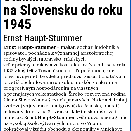
na Slovensku do roku
1945
Ernst Haupt-Stummer
Ernst Haupt-Stummer
– maliar, sochár, hudobník a
spisovateľ, pochádza z významnej aristokratickej
rodiny bývalých moravsko-rakúskych
veľkopriemyselníkov a veľkostatkárov. Narodil sa v roku
1933 v kaštieli v Tovarníkoch pri Topoľčanoch, kde
prežil svoje detstvo. Jeho predkovia získali bohatstvo a
prestíž obchodovaním so soľou, neskôr s cukrom a
progresívnym hospodárením na vlastných
a prenajatých veľkostatkoch. Široko rozvetvená rodina
žila na Slovensku na šiestich panstvách. Na konci druhej
svetovej vojny museli emigrovať do Rakúska, opustiť
milovaný domov na Slovensku, kde im skonfiškovali
majetok. Ernst Haupt-Stummer vyštudoval scénografiu
na vysokej škole výtvarných umení vo Viedni,
pokračoval v štúdiu obchodu a ekonomiky v Mníchove.