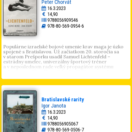
Peter Chorvát
16.3.2023
14,90
9788056909546
978-80-569-0954-6
Populárne izraelské bojové umenie krav maga je úzko
spojené s Bratislavou. Už začiatkom 20. storočia sa
v starom Prešporku usadil Samuel Lichtenfeld –
estrádny umelec, univerzálny športový tréner
a v neposlednom rade veľký propagátor systému
sebaobrany džiu-džicu. Od roku 1908 svoje vedomosti a
schopnosti naplno zúročil pri práci v mestskej polícii
ako detektív. V boji so zákerným zločinom pokračoval
aj po vzniku Československej republiky na poste
obvodného inšpektora štátnej polície. K športu viedol aj
svojich synov. Mladší Imrich tak aj vďaka rodinnému
Bratislavské rarity
zázemiu mohol vyniknúť v zápasení a boxe. Bol to práve
Igor Janota
on, ktorý v konfrontácii s holokaustom na Slovensku
posunul úroveň svojho športového pôsobenia do iných
16.3.2023
sfér – tam, kde bežného občana čaká boj na ulici, tam,
14,90
kde niet rozhodcu, ktorý by zvážil, kto je víťazom, tam,
9788056905067
kde ide o život. Ešte predtým však mladý „Imi“
978-80-569-0506-7
Lichtenfeld absolvoval nejeden zápasnícky súboj vo