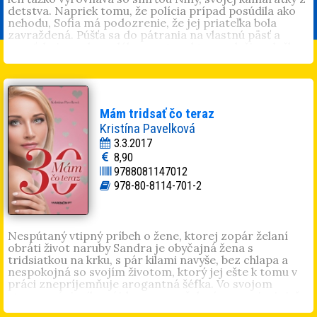
detstva. Napriek tomu, že polícia prípad posúdila ako
nehodu, Sofia má podozrenie, že jej priateľka bola
zavraždená. Púšťa sa do pátrania na vlastnú päsť a
presťahuje sa do malého mesta, v ktorom k činu došlo.
Nebezpečenstvo je nablízku a Sofia sa ocitá v spleti
mysterióznych javov, vášnivých citov, silnej nenávisti aj
krutej pomsty.
Inéz Melichová
(1973) pochádza z Banskej Bystrice.
Absolvovala doktorandské štúdium systematickej
Mám tridsať čo teraz
filozofie na Univerzite Mateja Bela v Banskej Bystrici.
Kristína Pavelková
Venuje sa prekladom odborných textov. S manželom a
3.3.2017
dcérou žije neďaleko rodného mesta. V roku 2016
8,90
debutovala románom
Labyrint túžby
a je spoluautorkou
9788081147012
zbierky poviedok
V zajatí vášne
.
978-80-8114-701-2
Nespútaný vtipný príbeh o žene, ktorej zopár želaní
obráti život naruby Sandra je obyčajná žena s
tridsiatkou na krku, s pár kilami navyše, bez chlapa a
nespokojná so svojím životom, ktorý jej ešte k tomu v
práci znepríjemňuje arogantná šéfka. Vo svojom
starom zápisníku nájde zoznam želaní a zaumieni si, že
svojmu lenivému osudu trochu pomôže: do svojich