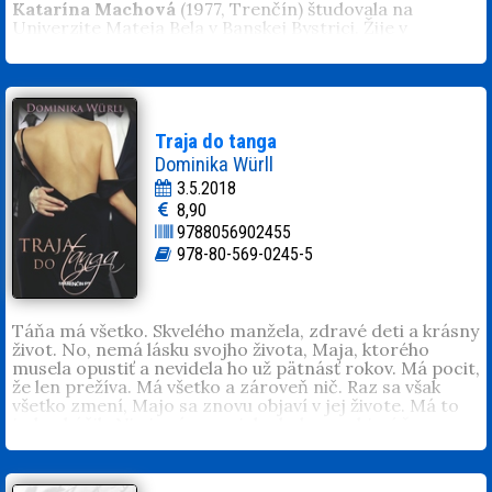
Katarína Machová
(1977, Trenčín) študovala na
Univerzite Mateja Bela v Banskej Bystrici. Žije v
Motešiciach pri Trenčíne, pracuje v súkromnej firme.
Je vydatá a má syna Samuela.
Traja do tanga
Dominika Würll
3.5.2018
8,90
9788056902455
978-80-569-0245-5
Táňa má všetko. Skvelého manžela, zdravé deti a krásny
život. No, nemá lásku svojho života, Maja, ktorého
musela opustiť a nevidela ho už pätnásť rokov. Má pocit,
že len prežíva. Má všetko a zároveň nič. Raz sa však
všetko zmení, Majo sa znovu objaví v jej živote. Má to
jeden háčik. Nie je sám, po jeho boku sa objaví žena, s
ktorou Táňa nemôže bojovať. Je to jej sestra. Ako sa
zachová? Stane sa z nej mrcha a zvedie Maja? Ako sa
zmenia ich životy a kto všetko bude pre ich zakázanú