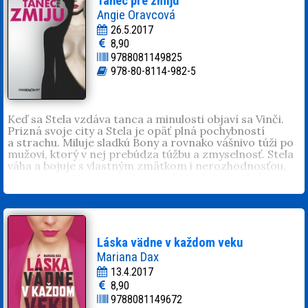
Tanec pre zmiju
organizácii ŽELAJ SI.
Angie Oravcová
26.5.2017
8,90
9788081149825
978-80-8114-982-5
Keď sa Stela vzdáva tanca a minulosti objaví sa Vinči.
Prizná svoje city a Stela je opäť plná pochybností
a strachu. Miluje sladkú Bony a rovnako vášnivo túži po
mužovi, ktorý v nej prebúdza túžbu a zmyselnosť. Stela
váha a bojuje s vlastným zmätkom i nerozhodnosťou,
nechce stratiť ani jedného z nich. Nečakané okolnosti
jej však ukážu cestu a otvoria srdce. Strávi s Vinčim
neopakovateľné chvíle, ktoré ju donútia k definitívnemu
rozhodnutiu. Vtedy sa jej však zmocní šialenec a začína
peklo...
Angie Oravcová
(1972) publikuje články, píše poviedky a
Láska vädne v každom veku
poéziu. Vyšli jej knihy
Spoveď opatrovateľky
(2015) a
Zmija
Mariana Dax
(2016). Jej inšpiráciou je život a človečina.
13.4.2017
8,90
9788081149672