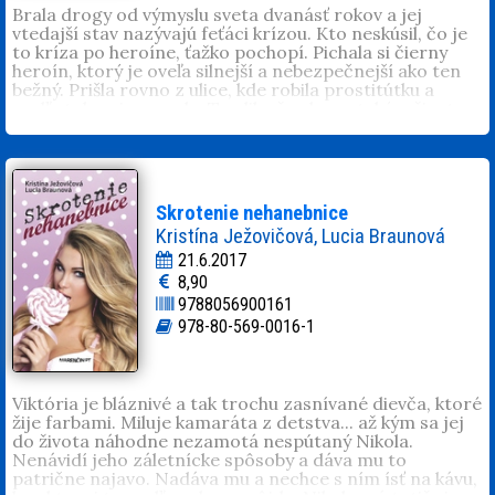
Brala drogy od výmyslu sveta dvanásť rokov a jej
vtedajší stav nazývajú feťáci krízou. Kto neskúsil, čo je
to kríza po heroíne, ťažko pochopí. Pichala si čierny
heroín, ktorý je oveľa silnejší a nebezpečnejší ako ten
bežný. Prišla rovno z ulice, kde robila prostitútku a
podľa toho aj vyzerala. Tvrdila, že chce s takým životom
skoncovať, no vďaka tým rokom, čo sa zaoberám
vyťahovaním ľudí z ich vlastných výkalov, som vedel, že o
dve hodiny to už asi nebude pravda. Drogy sú veľmi silný
súper a nezávisle od zdravého rozumu s človekom
robia, čo chcú. Melisa napísala úžasnú knihu – je to
Skrotenie nehanebnice
kniha plná bolesti, drog, a špiny, ktorú sme osprchovali
Kristína Ježovičová, Lucia Braunová
z jej nešťastnej duše. Vlado Schwandtner
21.6.2017
Tatiana Melasová
(1982, Senec) absolvovala hotelovú
8,90
akadémiu v Piešťanoch. Od pätnástich rokov závislá od
9788056900161
tvrdých drog. Podstúpila niekoľko neúspešných liečení.
Od roku 2009 liečená v zariadení v Budmericiach u
978-80-569-0016-1
Vlada Schwandtnera, zatiaľ úspešne. Tam napísala túto
knihu.
Viktória je bláznivé a tak trochu zasnívané dievča, ktoré
žije farbami. Miluje kamaráta z detstva... až kým sa jej
do života náhodne nezamotá nespútaný Nikola.
Nenávidí jeho záletnícke spôsoby a dáva mu to
patrične najavo. Nadáva mu a nechce s ním ísť na kávu,