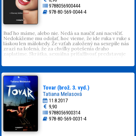
9788056900444
978-80-569-0044-4
Buď ho máme, alebo nie. Nedá sa naučiť ani nacvičiť.
Nedokážeme mu odolať, hoc vieme, že ide ruka v ruke s
láskou len málokedy. Že vzťah založený na sexepíle nás
zrazí na kolená, že za chvíľky potešenia draho
zaplatíme. Skrátka, sexuálna príťažlivosť predstavuje
skôr či neskôr problémy a o tom táto kniha je. Nájdete
tu sexepíl v rôznych podobách – okrem prvoplánového
sexu. Ten prenechajme erotickým časopisom.
Jana Graterová
svoju spisovateľskú dráhu začínala
príspevkami do časopisov, neskôr spoluprácou s
niekoľkými vydavateľstvami. Jej poviedky boli
Tovar (brož. 3. vyd.)
publikované aj v knižných zbierkach, čo ju motivovalo k
Tatiana Melasová
napísaniu románu. Odvtedy má na svojom konte tucet
11.8.2017
kníh, zopár pseudonymov, a niekoľko mužov.
9,90
9788056900314
978-80-569-0031-4