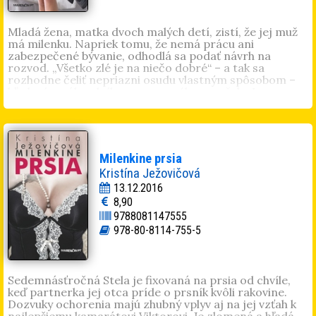
Mladá žena, matka dvoch malých detí, zistí, že jej muž
má milenku. Napriek tomu, že nemá prácu ani
zabezpečené bývanie, odhodlá sa podať návrh na
rozvod. „Všetko zlé je na niečo dobré“ – a tak sa
rozhodne čeliť nepriazni osudu vlastným spôsobom –
hľadaním náhradníka za neverného manžela. Lov na
dokonalého muža sa začína.
Lena Lemonová
je pseudonym bratislavskej autorky
narodenej v Trnave. Vyštudovala politológiu a
pracovala prevažne v IT oblasti. V minulosti sa venovala
spevu a písaniu textov k piesňam. Je vydatá a má dve
Milenkine prsia
deti.
Kristína Ježovičová
13.12.2016
8,90
9788081147555
978-80-8114-755-5
Sedemnásťročná Stela je fixovaná na prsia od chvíle,
keď partnerka jej otca príde o prsník kvôli rakovine.
Dozvuky ochorenia majú zhubný vplyv aj na jej vzťah k
najlepšiemu kamarátovi Viktorovi. Je zlomená a hľadá