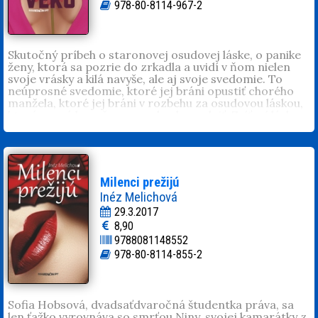
978-80-8114-967-2
Skutočný príbeh o staronovej osudovej láske, o panike
ženy, ktorá sa pozrie do zrkadla a uvidí v ňom nielen
svoje vrásky a kilá navyše, ale aj svoje svedomie. To
neúprosné svedomie, ktoré jej bráni opustiť chorého
manžela, ktoré jej bráni v rozbehu za osudovou láskou,
ktorá sa má konečne, po rokoch, naplniť. Zvíťazí láska,
či zodpovednosť? Ťažké rozhodovanie jej „uľahčí“
nečakaná správa...
Mariana Dax
je autorkou dvanástich románov.
Spočiatku písala pod iným menom, avšak kvôli útokom
hackera a ochrane súkromia, ktoré je pre ňu prvoradé,
Milenci prežijú
sa rozhodla pre anonymitu. Pod pseudonymom
Inéz Melichová
Mariana Dax(ner) doteraz vyšli knihy:
Láska, sex a iné
29.3.2017
gýče
,
Luxus v duši
,
Ten pravý a predsa cudzí
a
... a iné
8,90
odtiene ženy
.
9788081148552
978-80-8114-855-2
Sofia Hobsová, dvadsaťdvaročná študentka práva, sa
len ťažko vyrovnáva so smrťou Niny, svojej kamarátky z