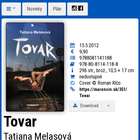
Novinky
Plán
15.5.2012
9,90
9788081141188
978-80-8114-118-8
296 str., brož., 10,5 × 17 cm
nedostupné
Cover © Roman Klčo
https:
/
/
marencin.sk/
351/
Tovar
Download
Tovar
Tatiana Melasová