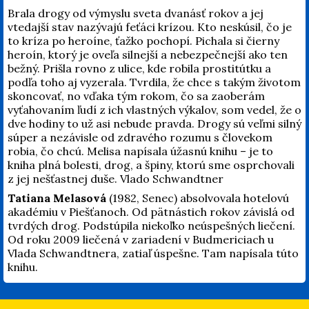
Brala drogy od výmyslu sveta dvanásť rokov a jej
vtedajší stav nazývajú feťáci krízou. Kto neskúsil, čo je
to kríza po heroíne, ťažko pochopí. Pichala si čierny
heroín, ktorý je oveľa silnejší a nebezpečnejší ako ten
bežný. Prišla rovno z ulice, kde robila prostitútku a
podľa toho aj vyzerala. Tvrdila, že chce s takým životom
skoncovať, no vďaka tým rokom, čo sa zaoberám
vyťahovaním ľudí z ich vlastných výkalov, som vedel, že o
dve hodiny to už asi nebude pravda. Drogy sú veľmi silný
súper a nezávisle od zdravého rozumu s človekom
robia, čo chcú. Melisa napísala úžasnú knihu – je to
kniha plná bolesti, drog, a špiny, ktorú sme osprchovali
z jej nešťastnej duše. Vlado Schwandtner
Tatiana Melasová
(1982, Senec) absolvovala hotelovú
akadémiu v Piešťanoch. Od pätnástich rokov závislá od
tvrdých drog. Podstúpila niekoľko neúspešných liečení.
Od roku 2009 liečená v zariadení v Budmericiach u
Vlada Schwandtnera, zatiaľ úspešne. Tam napísala túto
knihu.