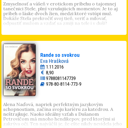
Zmyselnosť a vášeň v erotickom príbehu o tajomnej
tanečnici Stele, plný vzrušujúcich momentov. Je to aj
príbeh o láske dvoch žien, medzi ktoré vstúpi muž.
Dokáže Stela prekročiť svoj tieň, veriť a milovať,
odpustiť mužom a vzdať sa zmiji na tele i v duši?
Angie Oravcová
(1972) publikuje články, píše poviedky a
poéziu. Jej prvá kniha
Spoveď opatrovateľky
vyšla v roku
2015. Jej inšpiráciou je život a človečina.
Rande so svokrou
Eva Hrašková
1.11.2016
8,90
9788081147739
978-80-8114-773-9
Alena Naďová, napriek perfektným jazykovým
schopnostiam, začína svoju kariéru za katedrou. A
neštrajkuje. Naoko ideálny vzťah s Dušanom
Petrovičom má mnoho hendikepov, pred ktorými si
zakrýva oči. Ten najväčší je, že ešte nikdy nevidela jeho