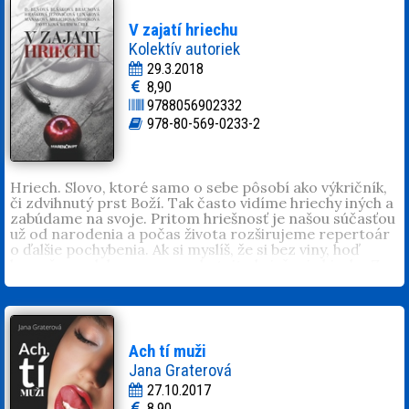
lásku trpieť?
Dominika Würll
(1991, Prešov). Vždy si ide za svojím.
V zajatí hriechu
Nepozná slovo nie. Miluje svoju rodinu, manžela, dcéru
Kolektív autoriek
Sárku, knihy, herca Sylvestra Stalloneho, hokej a filmy so
29.3.2018
šťastným koncom. Býva na východnom Slovensku, kde
8,90
je šťastná.
9788056902332
978-80-569-0233-2
Hriech. Slovo, ktoré samo o sebe pôsobí ako výkričník,
či zdvihnutý prst Boží. Tak často vidíme hriechy iných a
zabúdame na svoje. Pritom hriešnosť je našou súčasťou
už od narodenia a počas života rozširujeme repertoár
o ďalšie pochybenia. Ak si myslíš, že si bez viny, hoď
kameňom, alebo sa ponor do tejto hriešnej zbierky.
Z
predaja knihy venujú autorky svoj honorár neziskovej
organizácii ŽELAJ SI.
Ach tí muži
Jana Graterová
27.10.2017
8,90