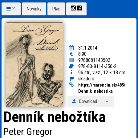
Novinky
Plán
31.1.2014
8,90
9788081143502
978-80-8114-350-2
96 str., viaz., 12 × 18 cm
skladom
https:
/
/
marencin.sk/
485/
Dennik_
neboztika
Download
Denník nebožtíka
Peter Gregor