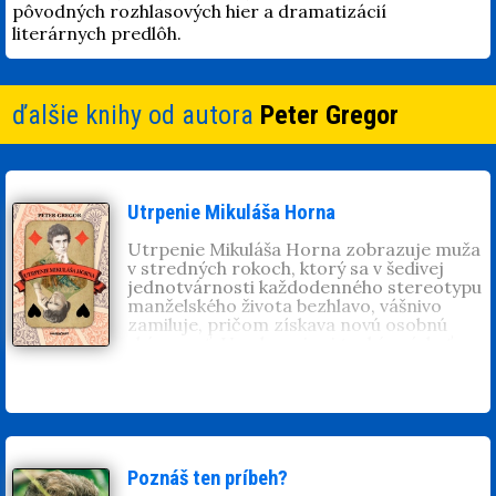
pôvodných rozhlasových hier a dramatizácií
literárnych predlôh.
ďalšie knihy od autora
Peter Gregor
Utrpenie Mikuláša Horna
Utrpenie Mikuláša Horna zobrazuje muža
v stredných rokoch, ktorý sa v šedivej
jednotvárnosti každodenného stereotypu
manželského života bezhlavo, vášnivo
zamiluje, pričom získava novú osobnú
skúsenosť. Uvedomuje si trpkú príchuť
vlastného mileneckého šťastia, ktoré
nedokáže postaviť na bolestnom
zraňovaní a nešťastí najbližších. Ako
človek so zmyslom pre zodpovednosť
tragicky naráža na múry konvencií a
kresťanskej morálky. Poviedka bola v čase
jej vzniku publikovaná v časopise, v
Poznáš ten príbeh?
zdramatizovanej podobe ju uviedol