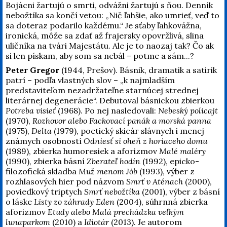
Bojácni žartujú o smrti, odvážni žartujú s ňou. Denník
nebožtíka sa končí vetou: „Nič ľahšie, ako umrieť, veď to
sa doteraz podarilo každému.“ Je sťaby ľahkovážna,
ironická, môže sa zdať až frajersky opovržlivá, slina
uličníka na tvári Majestátu. Ale je to naozaj tak? Čo ak
si len pískam, aby som sa nebál – potme a sám...?
Peter Gregor
(1944, Prešov). Básnik, dramatik a satirik
patrí – podľa vlastných slov – „k najmladším
predstaviteľom nezadržateľne starnúcej strednej
literárnej degenerácie“. Debutoval básnickou zbierkou
Potreba visieť
(1968). Po nej nasledovali:
Nebeský policajt
(1970),
Rozhovor alebo Fackovací panák a morská panna
(1975),
Delta
(1979), poetický skicár slávnych i menej
známych osobností
Odniesť si oheň z horiaceho domu
(1989), zbierka humoresiek a aforizmov
Malé maléry
(1990), zbierka básní
Zberateľ hodín
(1992), epicko-
filozofická skladba
Muž menom Jób
(1993), výber z
rozhlasových hier pod názvom
Smrť v Aténach
(2000),
poviedkový triptych
Smrť nebožtíka
(2001), výber z básní
o láske
Listy zo záhrady Eden
(2004), súhrnná zbierka
aforizmov
Etudy alebo Malá prechádzka veľkým
lunaparkom
(2010) a
Idiotár
(2013). Je autorom