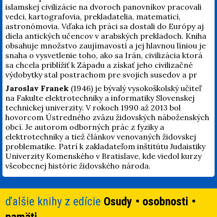
islamskej civilizácie na dvoroch panovníkov pracovali
vedci, kartografovia, prekladatelia, matematici,
astronómovia. Vďaka ich práci sa dostali do Európy aj
diela antických učencov v arabských prekladoch. Kniha
obsahuje množstvo zaujímavostí a jej hlavnou líniou je
snaha o vysvetlenie toho, ako sa Irán, civilizácia ktorá
sa chcela priblížiť k Západu a získať jeho civilizačné
výdobytky stal postrachom pre svojich susedov a pr
Jaroslav Franek
(1946) je bývalý vysokoškolský učiteľ
na Fakulte elektrotechniky a informatiky Slovenskej
technickej univerzity. V rokoch 1990 až 2013 bol
hovorcom Ústredného zväzu židovských náboženských
obcí. Je autorom odborných prác z fyziky a
elektrotechniky a tiež článkov venovaných židovskej
problematike. Patrí k zakladateľom inštitútu Judaistiky
Univerzity Komenského v Bratislave, kde viedol kurzy
všeobecnej histórie židovského národa.
ďalšie knihy z edície
Osudy • osobnosti •
pamäti