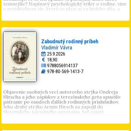
temnejšie? Napínavý psychologický triler o rodine, vine
a neviditeľnom zle, ktoré sa plazí aj za bieleho dňa, a
nikdy úplne nezmizne.
Roman Kulich
(1980, Ružomberok) pracuje v rodinnej
firme v oblasti gastronómie. Písaniu sa venuje od
šestnástich rokov. Vyšli mu romány
Požierač
,
Dr. Weiss
,
Prekliatie
,
Krik nevinných
,
Pomsta
a
Deväť krížov
.
Poviedky mu vyšli v časopisoch Fantázia, Dotyky a v
Zabudnutý rodinný príbeh
zbierkach
Fantastická 55
a
Utekajme, už ide
. Spolu s
Vladimír Vávra
manželkou žije v Žiline.
25.9.2026
18,90
9788056914137
978-80-569-1413-7
Objavenie osobných vecí autorovho strýka Ondreja
Hirscha a jeho zápiskov z terezínskeho geta spustilo
pátranie po osudoch ďalších rodinných príslušníkov.
Jeho druhý strýko Armin Hirsch sa zapojil do
Slovenského národného povstania, bol zajatý
a popravený v Kremničke. Prastarí rodičia sa po
vypuknutí povstania skrývali v podkroví štátnej pošty na
Lúkach pod Makytou. Nevydržali psychický tlak a pár