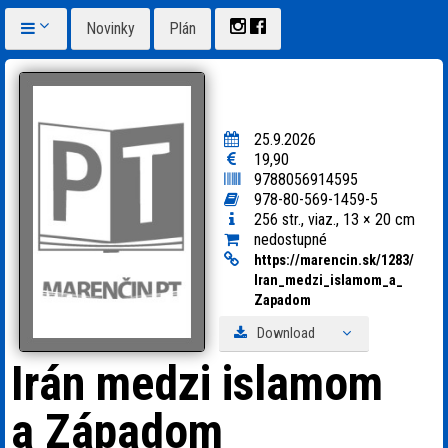
Novinky
Plán
25.9.2026
19,90
9788056914595
978-80-569-1459-5
256 str., viaz., 13 × 20 cm
nedostupné
https:
/
/
marencin.sk/
1283/
Iran_
medzi_
islamom_
a_
Zapadom
Download
Irán medzi islamom
a Západom