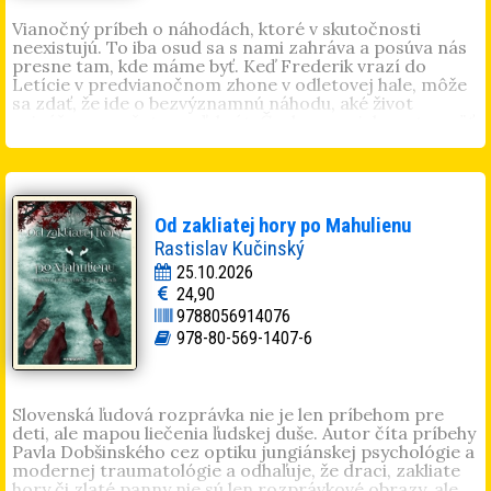
a knihu poviedok Cesty mám. JUDr.
Svetlana
Pavlíková
, PhD. (1985, Vranov nad Topľou). Je
Vianočný príbeh o náhodách, ktoré v skutočnosti
absolventkou Právnickej fakulty v Košiciach, po ktorej
neexistujú. To iba osud sa s nami zahráva a posúva nás
ukončila doktorandské štúdium. Je autorkou mnohých
presne tam, kde máme byť. Keď Frederik vrazí do
odborných článkov.
Letície v predvianočnom zhone v odletovej hale, môže
sa zdať, že ide o bezvýznamnú náhodu, aké život
prináša nespočetne veľakrát. Čoskoro sa ich cesty opäť
skrížia a ocitnú sa vedľa seba v lietadle, ktorým ani
jeden nemal v pláne cestovať. Počas náročného letu je
Frederik jej ochrancom, po pristátí zase Letícia jeho
kompasom. Ustojí krehké priateľstvo rodinnú drámu,
dokáže ošetriť hlboké jazvy na duši? Niektoré stretnutia
Od zakliatej hory po Mahulienu
neprichádzajú do nášho života náhodou. Prichádzajú
Rastislav Kučinský
presne vtedy, keď ich najviac potrebujeme. Zdalo sa, že
on chráni ju, napokon ona zachránila jeho.
25.10.2026
24,90
Lucia Olrinková
(1988) je autorkou bestsellerov
Plakať
9788056914076
som si zakázala
(vyšlo aj v češtine),
Plakať je dovolené
,
Spoločníčka
,
Ako slaný karamel
,
Keď rozkvitnú čerešne
,
978-80-569-1407-6
Vianočný
a
Láska nepozná čas
. Písanie je pre ňu relax a
zároveň útek od reality. Miluje svoju rodinu, dobré jedlo
a tanec. Rada varí, pečie, číta...
@luciaolrinkova_autor
Slovenská ľudová rozprávka nie je len príbehom pre
deti, ale mapou liečenia ľudskej duše. Autor číta príbehy
Pavla Dobšinského cez optiku jungiánskej psychológie a
modernej traumatológie a odhaľuje, že draci, zakliate
hory či zlaté panny nie sú len rozprávkové obrazy, ale