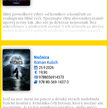
Silný poviedkový výber od komikov a komičiek zo
zoskupenia Silné reči. Spoznajte elitu slovenskej stand-
upovej scény tak, ako ste ju doteraz nepoznali. Bez
mikrofónov a pódiových svetiel. V ich textoch sa skrýva
nielen jedinečný spôsob myslenia a nazerania na svet,
ale aj literárna kvalita, ktorá pulzuje v ich vystúpeniach
pred živým publikom. Každá z poviedok vás zavedie
úplne inam a predstaví vám vašich obľúbených
zabávačov ako autorov príbehov, ktorí chcú nielen
pobaviť, ale majú aj čo povedať.
Tomáš Hudák · Jakub Zitron Ťapák · Martin Hatala ·
Nočnica
Diana Renner · Marián Psár · Milan Sedliak ·
Roman Kulich
Matej Adámy · Matej Makovický
25.9.2026
19,90
9788056914373
978-80-569-1437-3
Keď sa noc mení na pascu a detský strach nadobúda
fyzické kontúry, Kristínka čelí bytosti, ktorá možno ani
neexistuje. Je to len spánková paralýza, alebo niečo