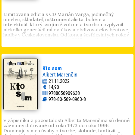
Limitovaná edícia s CD Marián Varga, jedinečný
umelec, skladateľ, inštrumentalista, bohém a
intelektuál, ktorý svojím životom a tvorbou ovplyvnil
niekoľko generácií milovníkov a obdivovateľov beatovej
hudby v Československu. Od konca šesťdesiatych rokov
minulého storočia až do roku 2017 patril k
najvýraznejším osobnostiam slovenskej hudobnej
scény. Jeho neobyčajná charizma, zjav, jazykový prejav
a predovšetkým unikátny a nenapodobiteľný spôsob hry
na klávesových nástrojoch, umocnený jedinečnou a
nezameniteľnou melodikou, fascinoval všetkých, ktorí
Kto som
ho mali možnosť zažiť na koncertoch a vystúpeniach.
Albert Marenčin
Kniha
Hommage à Marián Varga
predstavuje
najikonickejšie fotografie Mariána Vargu od
21.11.2022
sedemdesiatich piatich českých a slovenských
14,90
fotografov, ktoré boli vystavené v galérii Danubiana pri
9788056909638
príležitosti jeho nedožitých 75. narodenín. Takmer 300
978-80-569-0963-8
fotografií zachytáva Mariána Vargu od 60. rokov
minulého storočia a sú doplnené jeho textami, citátmi z
rozhovorov a jeho biografiou.
V zápisníku z pozostalosti Alberta Marenčina sú denné
záznamy datované od roku 1973 do roku 1996.
Dominujú v nich úvahy o tvorbe, slobode, fantázii. „...