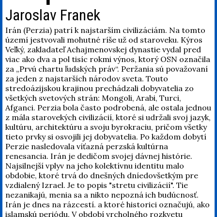
Jaroslav Franek
Irán (Perzia) patrí k najstarším civilizáciám. Na tomto
území jestvovali mohutné ríše už od staroveku. Kýros
Veľký, zakladateľ Achajmenovskej dynastie vydal pred
viac ako dva a pol tisíc rokmi výnos, ktorý OSN označila
za „Prvú chartu ľudských práv“. Peržania sú považovaní
za jeden z najstarších národov sveta. Touto
stredoázijskou krajinou prechádzali dobyvatelia zo
všetkých svetových strán: Mongoli, Arabi, Turci,
Afganci. Perzia bola často podrobená, ale ostala jednou
z mála starovekých civilizácií, ktoré si udržali svoj jazyk,
kultúru, architektúru a svoju byrokraciu, pričom všetky
tieto prvky si osvojili jej dobyvatelia. Po každom dobytí
Perzie nasledovala víťazná perzská kultúrna
renesancia. Irán je dedičom svojej dávnej histórie.
Najsilnejší vplyv na jeho kolektívnu identitu malo
obdobie, ktoré trvá do dnešných dníedovšetkým pre
vzdialený Izrael. Je to popis "stretu civilizácií". Tie
nezanikajú, menia sa a nikto nepozná ich budúcnosť.
Irán je dnes na rázcestí. a ktoré historici označujú, ako
islamskú periódu. V období vrcholného rozkvetu