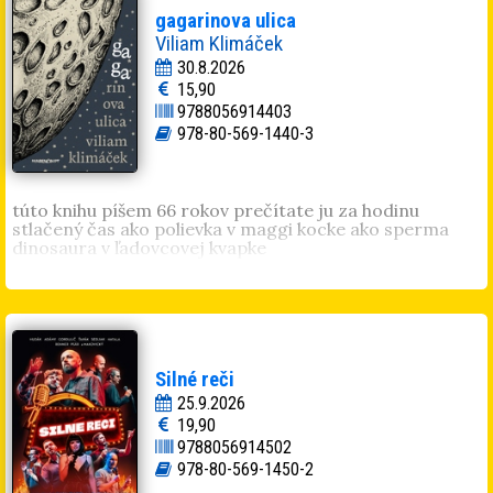
gagarinova ulica
Viliam Klimáček
30.8.2026
15,90
9788056914403
978-80-569-1440-3
túto knihu píšem 66 rokov prečítate ju za hodinu
stlačený čas ako polievka v maggi kocke ako sperma
dinosaura v ľadovcovej kvapke
Silné reči
25.9.2026
19,90
9788056914502
978-80-569-1450-2