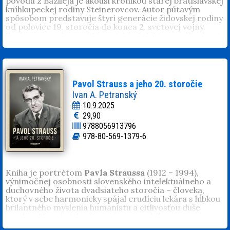
pôvodu z Bazileja je akousi kronikou starej bratislavskej
technickej univerzity. V rokoch 1990 až 2013 bol
kníhkupeckej rodiny Steinerovcov. Autor pútavým
hovorcom Ústredného zväzu židovských náboženských
spôsobom predstavuje štyri generácie židovskej rodiny
obcí. Je autorom odborných prác z fyziky a
od polovice 19. storočia do konca 2. svetovej vojny.
elektrotechniky a tiež článkov venovaných židovskej
Zachytáva prelomové historické obdobia a myšlienkové
problematike. Patrí k zakladateľom inštitútu Judaistiky
prúdy, otázky religiózneho života, sekularizácie a
Univerzity Komenského v Bratislave, kde viedol kurzy
vznikajúceho sionizmu.
všeobecnej histórie židovského národa. Napísal knihy
Judaizmus
a
Izrael · Palestína
, ktoré vyšli vo viacerých
vydaniach.
Pavol Strauss a jeho 20. storočie
Ivan A. Petranský
10.9.2025
29,90
9788056913796
978-80-569-1379-6
Kniha je portrétom
Pavla Straussa
(1912 – 1994),
výnimočnej osobnosti slovenského intelektuálneho a
duchovného života dvadsiateho storočia – človeka,
ktorý v sebe harmonicky spájal erudíciu lekára s hĺbkou
brilantného myslenia humanistu a citlivosťou duše
umelca. Mapuje jeho životnú cestu od detstva v
pestrom a slobodnom prostredí rodného Liptovského