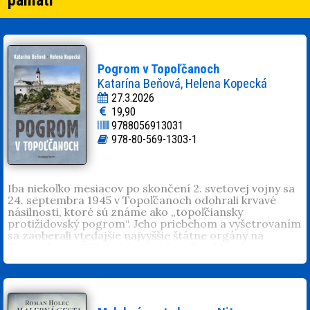
Pogrom v Topoľčanoch
Katarína Beňová, Helena Kopecká
27.3.2026
19,90
9788056913031
978-80-569-1303-1
Iba niekoľko mesiacov po skončení 2. svetovej vojny sa
24. septembra 1945 v Topoľčanoch odohrali krvavé
násilnosti, ktoré sú známe ako „topoľčiansky
protižidovský pogrom“. Jeho priebehom a vyšetrovaním
sa zaoberali vtedajšie najvyššie štátne orgány na
Slovensku a v ČSR. Udalosť mala veľký ohlas doma aj v
zahraničí. Napriek tomu akoby sa na tieto udalosti
zabudlo. Topoľčiansky pogrom nebol podrobnejšie
rozpracovaný ani v slovenskej historiografii. V
monografii mesta Topoľčany je tejto udalosti venované
len niekoľko riadkov. Autorky sa opierajú o archívny