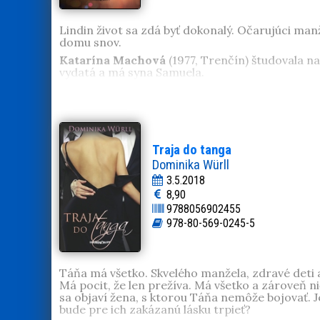
Lindin život sa zdá byť dokonalý. Očarujúci man
domu snov.
Katarína Machová
(1977, Trenčín) študovala na
vydatá a má syna Samuela.
Traja do tanga
Dominika Würll
3.5.2018
8,90
9788056902455
978-80-569-0245-5
Táňa má všetko. Skvelého manžela, zdravé deti a
Má pocit, že len prežíva. Má všetko a zároveň ni
sa objaví žena, s ktorou Táňa nemôže bojovať. Je
bude pre ich zakázanú lásku trpieť?