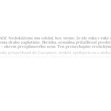
ičiť. Nedokážeme mu odolať, hoc vieme, že ide ruka v ruke 
šenia draho zaplatíme. Skrátka, sexuálna príťažlivosť pred
ch – okrem prvoplánového sexu. Ten prenechajme erotický
ala príspevkami do časopisov, neskôr spoluprácou s niekoľk
ivovalo k napísaniu románu. Odvtedy má na svojom konte tu