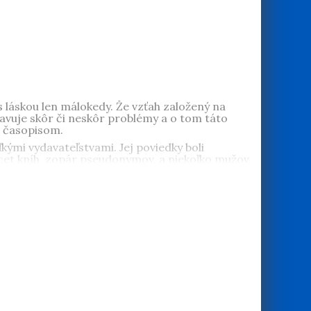
s láskou len málokedy. Že vzťah založený na
stavuje skôr či neskôr problémy a o tom táto
m časopisom.
ými vydavateľstvami. Jej poviedky boli
cet kníh, zopár pseudonymov, a niekoľko mužov.