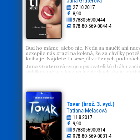
Jana Graterová
27.10.2017
8,90
9788056900444
978-80-569-0044-4
Buď ho máme, alebo nie. Nedá sa naučiť ani nacv
sexepíle nás zrazí na kolená, že za chvíľky pote
kniha je. Nájdete tu sexepíl v rôznych podobá
Jana Graterová
svoju spisovateľskú dráhu začín
publikované aj v knižných zbierkach, čo ju mot
Tovar (brož. 3. vyd.)
Tatiana Melasová
11.8.2017
9,90
9788056900314
978-80-569-0031-4