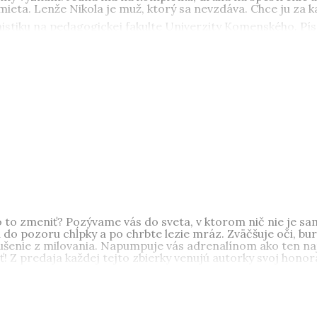
ieta. Lenže Nikola je muž, ktorý sa nevzdáva. Chce ju za k
stiku na pedagogickej fakulte Univerzity Komenského. Písa
mancou
Uväznená v čase
. Je autorkou kníh
Podvodníčka
,
Soňa
,
nom čase veľmi rada číta a trávi čas so svojou rodinou.
Luci
dnej škole. Písanie je pre ňu vášeň, bez ktorej si nevie pr
enie
,
Šťastie na prenájom
a
Milovať je zakázané
.
to zmeniť? Pozývame vás do sveta, v ktorom nič nie je sa
 do pozoru chĺpky a po chrbte lezie mráz. Zväčšuje oči, burc
ušenie z milovania. Napumpuje vás adrenalínom ako ten naj
! Z predaja každej tejto zbierky venujú autorky svoj honor