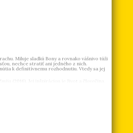
trachu. Miluje sladkú Bony a rovnako vášnivo túži
ou, nechce stratiť ani jedného z nich.
nútia k definitívnemu rozhodnutiu. Vtedy sa jej
Zmija
(2016). Jej inšpiráciou je život a človečina.