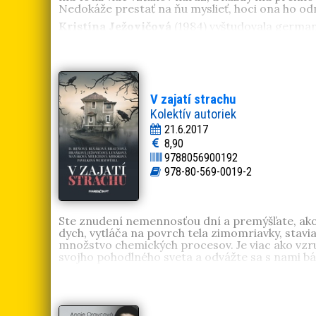
Nedokáže prestať na ňu myslieť, hoci ona ho odm
Kristína Ježovičová
(1984) vyštudovala germani
za veľmi návykovú. Debutovala historickou ro
tentoraz naozaj krvavé
a
Milenkine prsia
. Vo voľ
pedagogiku v Trnave. Čaru kníh podľahla na zákla
krajšie už nepríde
. Následne jej vyšli
Desivé odhal
V zajatí strachu
Kolektív autoriek
21.6.2017
8,90
9788056900192
978-80-569-0019-2
Ste znudení nemennosťou dní a premýšľate, ako 
dych, vytláča na povrch tela zimomriavky, stavia
množstvo chemických procesov. Je viac ako vzr
svojho pohodlného sveta a odvážte sa s nami báť