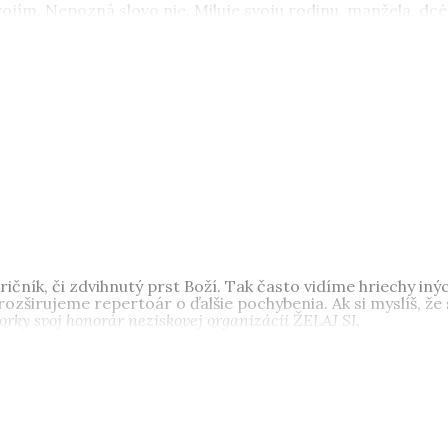
svojím. Nepozná slovo nie. Miluje svoju rodinu, manžela, dcé
odnom Slovensku, kde je šťastná.
ričník, či zdvihnutý prst Boží. Tak často vidíme hriechy in
ozširujeme repertoár o ďalšie pochybenia. Ak si myslíš, že
orky svoj honorár neziskovej organizácii ŽELAJ SI.