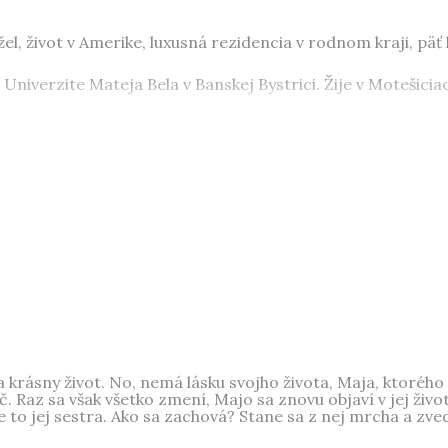
žel, život v Amerike, luxusná rezidencia v rodnom kraji, pä
 Univerzite Mateja Bela v Banskej Bystrici. Žije v Motešicia
 krásny život. No, nemá lásku svojho života, Maja, ktorého 
č. Raz sa však všetko zmení, Majo sa znovu objaví v jej živo
 to jej sestra. Ako sa zachová? Stane sa z nej mrcha a zved