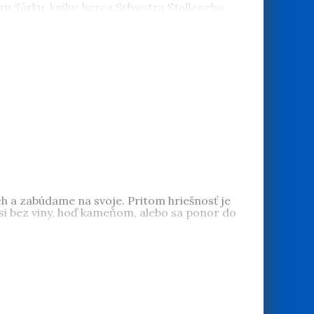
ru Sárku, knihy, herca Sylvestra Stalloneho,
ých a zabúdame na svoje. Pritom hriešnosť je
 si bez viny, hoď kameňom, alebo sa ponor do