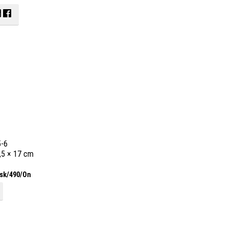
5-6
0,5 × 17 cm
sk/
490/
On