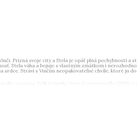
inči. Prizná svoje city a Stela je opäť plná pochybností a s
osť. Stela váha a bojuje s vlastným zmätkom i nerozhodnosť
a srdce. Strávi s Vinčim neopakovateľné chvíle, ktoré ju do
viedky a poéziu. Vyšli jej knihy
Spoveď opatrovateľky
(2015) a