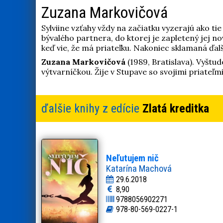
Zuzana Markovičová
Sylviine vzťahy vždy na začiatku vyzerajú ako ti
bývalého partnera, do ktorej je zapletený jej no
keď vie, že má priateľku. Nakoniec sklamaná ďal
Zuzana Markovičová
(1989, Bratislava). Vyštud
výtvarníčkou. Žije v Stupave so svojimi priateľmi
ďalšie knihy z edície
Zlatá kreditka
Neľutujem nič
Katarína Machová
29.6.2018
8,90
9788056902271
978-80-569-0227-1