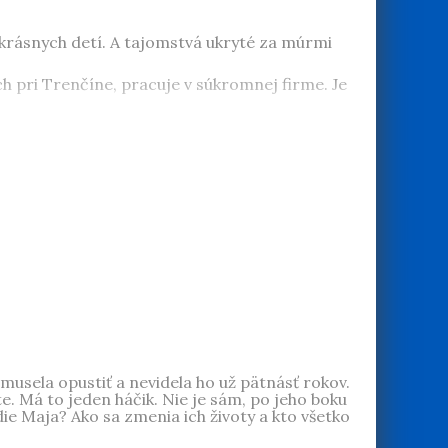
ť krásnych detí. A tajomstvá ukryté za múrmi
ch pri Trenčíne, pracuje v súkromnej firme. Je
musela opustiť a nevidela ho už pätnásť rokov.
te. Má to jeden háčik. Nie je sám, po jeho boku
ie Maja? Ako sa zmenia ich životy a kto všetko