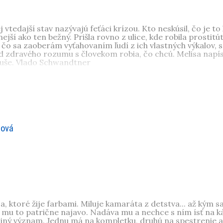
vtedajší stav nazývajú feťáci krízou. Kto neskúsil, čo je to
ejší ako ten bežný. Prišla rovno z ulice, kde robila prostitú
o sa zaoberám vyťahovaním ľudí z ich vlastných výkalov, so
d zdravého rozumu s človekom robia, čo chcú. Melisa napísal
 duše. Vlado Schwandtner
telovú akadémiu v Piešťanoch. Od pätnástich rokov závislá 
riadení v Budmericiach u Vlada Schwandtnera, zatiaľ úspešn
nová
ča, ktoré žije farbami. Miluje kamaráta z detstva... až ký
 mu to patrične najavo. Nadáva mu a nechce s ním ísť na ká
iný význam. Jednu má na kompletku, druhú na spestrenie a tr