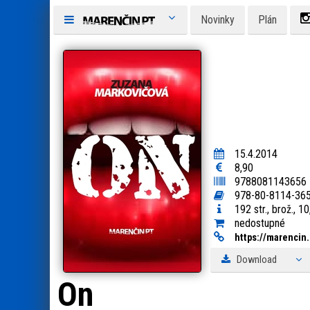
Novinky
Plán
15.4.2014
8,90
9788081143656
978-80-8114-36
192 str., brož., 1
nedostupné
https:
/
/
marencin.
Download
On