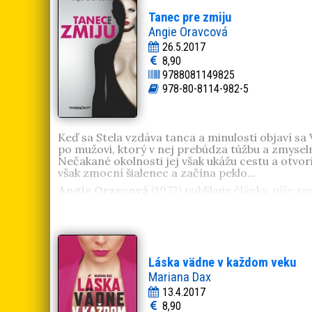
Tanec pre zmiju
Angie Oravcová
26.5.2017
8,90
9788081149825
978-80-8114-982-5
Keď sa Stela vzdáva tanca a minulosti objaví sa V
po mužovi, ktorý v nej prebúdza túžbu a zmyseln
Nečakané okolnosti jej však ukážu cestu a otvori
však zmocní šialenec a začína peklo...
Angie Oravcová
(1972) publikuje články, píše po
Láska vädne v každom veku
Mariana Dax
13.4.2017
8,90