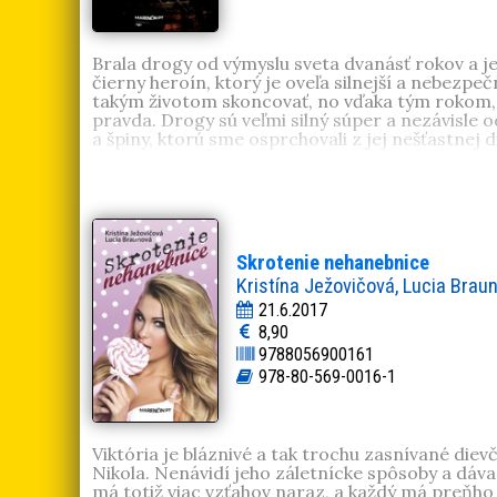
Brala drogy od výmyslu sveta dvanásť rokov a jej 
čierny heroín, ktorý je oveľa silnejší a nebezpečn
takým životom skoncovať, no vďaka tým rokom, č
pravda. Drogy sú veľmi silný súper a nezávisle o
a špiny, ktorú sme osprchovali z jej nešťastnej
Tatiana Melasová
(1982, Senec) absolvovala ho
neúspešných liečení. Od roku 2009 liečená v za
Skrotenie nehanebnice
Kristína Ježovičová, Lucia Brau
21.6.2017
8,90
9788056900161
978-80-569-0016-1
Viktória je bláznivé a tak trochu zasnívané diev
Nikola. Nenávidí jeho záletnícke spôsoby a dáva
má totiž viac vzťahov naraz, a každý má preňho 