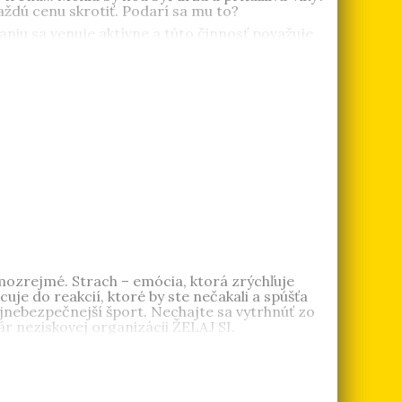
aždú cenu skrotiť. Podarí sa mu to?
niu sa venuje aktívne a túto činnosť považuje
Červená jej pristane
,
Sestra: Krvavé Šenky sú
a Braunová
(1985) vyštudovala sociálnu
edstaviť život. V roku 2014 debutovala knihou
Nič
mozrejmé. Strach – emócia, ktorá zrýchľuje
uje do reakcií, ktoré by ste nečakali a spúšťa
nebezpečnejší šport. Nechajte sa vytrhnúť zo
ár neziskovej organizácii ŽELAJ SI.