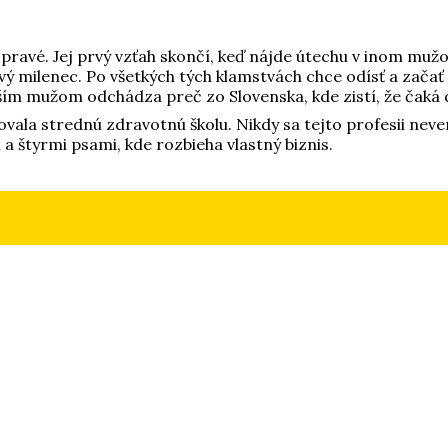
e pravé. Jej prvý vzťah skončí, keď nájde útechu v inom muž
vý milenec. Po všetkých tých klamstvách chce odísť a začať n
ším mužom odchádza preč zo Slovenska, kde zistí, že čaká di
ovala strednú zdravotnú školu. Nikdy sa tejto profesii neve
 a štyrmi psami, kde rozbieha vlastný biznis.