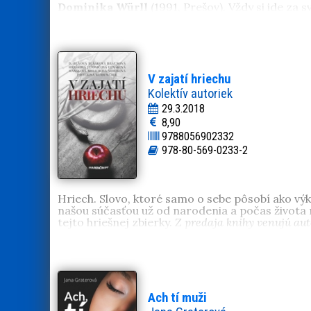
Dominika Würll
(1991, Prešov). Vždy si ide za 
hokej a filmy so šťastným koncom. Býva na vých
V zajatí hriechu
Kolektív autoriek
29.3.2018
8,90
9788056902332
978-80-569-0233-2
Hriech. Slovo, ktoré samo o sebe pôsobí ako výk
našou súčasťou už od narodenia a počas života r
tejto hriešnej zbierky.
Z predaja knihy venujú aut
Ach tí muži