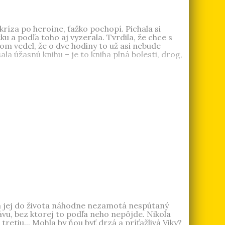
 kríza po heroíne, ťažko pochopí. Pichala si
tku a podľa toho aj vyzerala. Tvrdila, že chce s
m vedel, že o dve hodiny to už asi nebude
a úžasnú knihu – je to kniha plná bolesti, drog,
od tvrdých drog. Podstúpila niekoľko
e. Tam napísala túto knihu.
m sa jej do života náhodne nezamotá nespútaný
vu, bez ktorej to podľa neho nepôjde. Nikola
etiu... Mohla by ňou byť drzá a príťažlivá Viky?