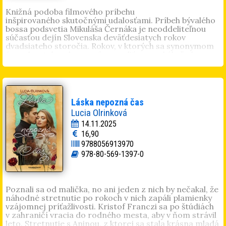
divadelnej dramaturgie pracoval ako redaktor v
denníku SME, neskôr pôsobil v televíznom
Knižná podoba filmového príbehu
spravodajstve TV Markíza a RTVS. Ako stand-up komik
inšpirovaného skutočnými udalosťami. Príbeh bývalého
vystupuje so zoskupením
Silné reči
. Píše pre Denník N.
bossa podsvetia Mikuláša Černáka je neoddeliteľnou
Román
Amerikáni
je jeho literárnou prvotinou.
súčasťou dejín Slovenska deväťdesiatych rokov
dvadsiateho storočia. Rokov, v ktorých sa synonymom
úspechu stala schopnosť presadiť sa za akúkoľvek cenu.
Silou. Porušovaním pravidiel. V politike i mimo nej. „Silní
chlapi“ sú predmetom fascinácie a obdivu už viac ako tri
desaťročia. Možno preto sme ako spoločnosť tam, kde
sme, lebo spoluvytvárame prostredie korupcie, v
ktorom naše „vzory“ môžu uspieť.
Láska nepozná čas
Lucia Olrinková
14.11.2025
16,90
9788056913970
978-80-569-1397-0
Poznali sa od malička, no ani jeden z nich by nečakal, že
náhodné stretnutie po rokoch v nich zapáli plamienky
vzájomnej príťažlivosti. Kristof Franczi sa po štúdiách
v zahraničí vracia do rodného mesta, aby v ňom strávil
leto. Stretnutie s Aninou, z ktorej sa stala krásna mladá