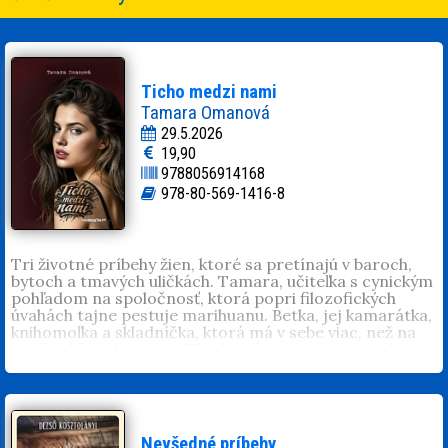
Ticho medzi nami
Tamara Omanová
29.5.2026
19,90
9788056914168
978-80-569-1416-8
Tri životné príbehy žien, ktoré sa pretínajú v baroch,
bytoch a tmavých uličkách. Tamara, učiteľka s cynickým
pohľadom na spoločnosť, ktorá popri filozofických
úvahách tajne pestuje marihuanu. Betka, jej kamarátka,
knihomoľka a skladníčka, ktorá má v sebe viac, než na
prvý pohľad ukazuje. A Ela hlučná, provokatívna a bez
zábran. Vulgarizmy, sex a peniaze sú pre ňu zbraňou aj
maskou. Príbeh sa odohráva v kluboch, taxíkoch a pri
lacných drinkoch, kde sa striedajú výbuchy smiechu s
dusivým tichom. Kým Tamara hľadá únik v
romantickom vzťahu a Betka balansuje medzi
Nevšedné príbehy