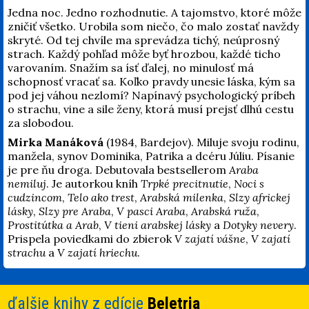
Jedna noc. Jedno rozhodnutie. A tajomstvo, ktoré môže
zničiť všetko. Urobila som niečo, čo malo zostať navždy
skryté. Od tej chvíle ma sprevádza tichý, neúprosný
strach. Každý pohľad môže byť hrozbou, každé ticho
varovaním. Snažím sa ísť ďalej, no minulosť má
schopnosť vracať sa. Koľko pravdy unesie láska, kým sa
pod jej váhou nezlomí? Napínavý psychologický príbeh
o strachu, vine a sile ženy, ktorá musí prejsť dlhú cestu
za slobodou.
Mirka Manáková
(1984, Bardejov). Miluje svoju rodinu,
manžela, synov Dominika, Patrika a dcéru Júliu. Písanie
je pre ňu droga. Debutovala bestsellerom
Araba
nemiluj
. Je autorkou kníh
Trpké precitnutie
,
Noci s
cudzincom
,
Telo ako trest
,
Arabská milenka
,
Slzy africkej
lásky
,
Slzy pre Araba
,
V pasci Araba
,
Arabská ruža
,
Prostitútka a Arab
,
V tieni arabskej lásky
a
Dotyky nevery
.
Prispela poviedkami do zbierok
V zajatí vášne
,
V zajatí
strachu
a
V zajatí hriechu
.
ďalšie knihy z edície
Beletria