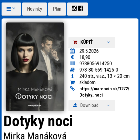
Novinky
Plán
KÚPIŤ
29.5.2026
18,90
9788056914250
978-80-569-1425-0
240 str., viaz., 13 × 20 cm
skladom
https:
/
/
marencin.sk/
1272/
Dotyky_
noci
Download
Dotyky noci
Mirka Manáková