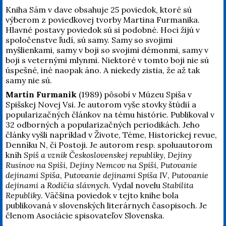
Kniha Sám v dave obsahuje 25 poviedok, ktoré sú
výberom z poviedkovej tvorby Martina Furmanika.
Hlavné postavy poviedok sú si podobné. Hoci žijú v
spoločenstve ľudí, sú samy. Samy so svojimi
myšlienkami, samy v boji so svojimi démonmi, samy v
boji s veternými mlynmi. Niektoré v tomto boji nie sú
úspešné, iné naopak áno. A niekedy zistia, že až tak
samy nie sú.
Martin Furmanik
(1989) pôsobí v Múzeu Spiša v
Spišskej Novej Vsi. Je autorom vyše stovky štúdií a
popularizačných článkov na tému histórie. Publikoval v
32 odborných a popularizačných periodikách. Jeho
články vyšli napríklad v Živote, Téme, Historickej revue,
Denníku N, či Postoji. Je autorom resp. spoluautorom
kníh
Spiš a vznik Československej republiky
,
Dejiny
Rusínov na Spiši
,
Dejiny Nemcov na Spiši
,
Putovanie
dejinami Spiša
,
Putovanie dejinami Spiša IV
,
Putovanie
dejinami
a
Rodičia slávnych
. Vydal novelu
Stabilita
Republiky
. Väčšina poviedok v tejto knihe bola
publikovaná v slovenských literárnych časopisoch. Je
členom Asociácie spisovateľov Slovenska.