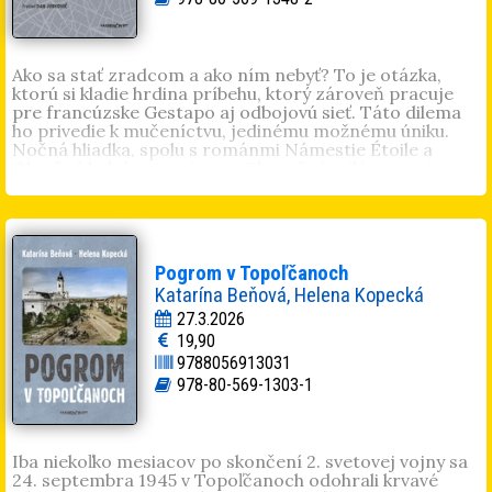
Ako sa stať zradcom a ako ním nebyť? To je otázka,
ktorú si kladie hrdina príbehu, ktorý zároveň pracuje
pre francúzske Gestapo aj odbojovú sieť. Táto dilema
ho privedie k mučeníctvu, jedinému možnému úniku.
Nočná hliadka, spolu s románmi Námestie Étoile a
Okružné bulváre tvoria tzv. Okupačnú trilógiu – tri
romány, odohrávajúce sa v Paríži počas okupácie v
rokoch 1940-1944. Z nich práve Nočná hliadka
najprenikavejšie odhaľuje temné stránky spoločnosti a
jednotlivcov. Osamelosť a vykorenenosť jednotlivca
vystaveného na jednej strane bezuzdnému vyčíňaniu
Pogrom v Topoľčanoch
kolaborantov, profitérov a francúzskeho Gestapa, a na
Katarína Beňová, Helena Kopecká
strane druhej prázdnym gestám a alibizmu
francúzskeho dôstojníctva v ilegalite, ktoré sa
27.3.2026
považovalo za jediných oprávnených predstaviteľov
19,90
odboja – za predpokladu, že skutočnú „špinavú prácu“
9788056913031
za nich odvedie niekto iný. Rozprávač sa stáva dvojitým
978-80-569-1303-1
agentom, aby mohol ochrániť dve bezbranné bytosti.
Jeho skutočnú identitu sa čitateľ nedozvie: pozná len
dve krycie mená – podľa toho, ktorá zo strán o ňom
práve hovorí. Patrick Modiano touto prekvapivo
Iba niekoľko mesiacov po skončení 2. svetovej vojny sa
nežnou i krutou prózou nastavil Francúzsku pravdivé,
24. septembra 1945 v Topoľčanoch odohrali krvavé
hoci nelichotivé zrkadlo. Vykonal tým istý druh