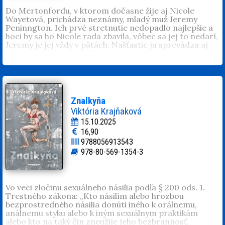
Do Mertonfordu, v ktorom dočasne žije aj Nicole
Wayetová, prichádza neznámy, mladý muž Jeremy
Peninngton. Ich prvé stretnutie nedopadlo najlepšie a
hoci by sa ho Nicole rada zbavila, vôbec sa jej to nedarí,
Jeremy je jej vždy v pätách. Našťastie ju sprevádza aj
do domu vychovávateľky, ktorá sa vráti z Londýna a
chce Nicole povedať pravdu o jej pôvode. Nájdu ju však
zavraždenú. Nicole ešte netuší, že smrť učiteľky súvisí s
jej minulosťou a Jeremy sa v Mertonforde neocitol
náhodou. Začína sa boj s časom, boj o život a najmä o
lásku.
Znalkyňa
Veronika Magulová
(1989, Žiar nad Hronom). Pracuje
Viktória Krajňaková
v rodinnej firme. Popri domácnosti a dvoch malých
15.10.2025
deťoch sa takmer každý večer vracia k písaniu príbehov.
16,90
Vydala úspešné historické romány
Posledné želanie
a
9788056913543
Písané vo hviezdach
.
978-80-569-1354-3
Vo veci zločinu sexuálneho násilia podľa § 200 ods. 1.
Trestného zákona: „Kto násilím alebo hrozbou
bezprostredného násilia donúti iného k orálnemu,
análnemu styku alebo k iným sexuálnym praktikám
alebo kto na taký čin zneužije jeho bezbrannosť,