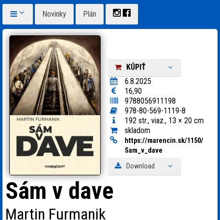
Novinky
Plán
KÚPIŤ
6.8.2025
16,90
9788056911198
978-80-569-1119-8
192 str., viaz., 13 × 20 cm
skladom
https:
/
/
marencin.sk/
1150/
Sam_
v_
dave
Download
Sám v dave
Martin Furmanik