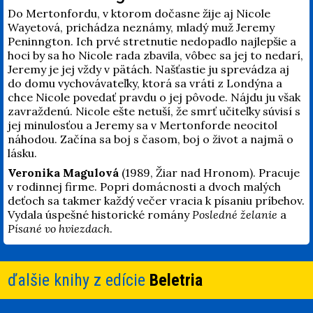
Do Mertonfordu, v ktorom dočasne žije aj Nicole
Wayetová, prichádza neznámy, mladý muž Jeremy
Peninngton. Ich prvé stretnutie nedopadlo najlepšie a
hoci by sa ho Nicole rada zbavila, vôbec sa jej to nedarí,
Jeremy je jej vždy v pätách. Našťastie ju sprevádza aj
do domu vychovávateľky, ktorá sa vráti z Londýna a
chce Nicole povedať pravdu o jej pôvode. Nájdu ju však
zavraždenú. Nicole ešte netuší, že smrť učiteľky súvisí s
jej minulosťou a Jeremy sa v Mertonforde neocitol
náhodou. Začína sa boj s časom, boj o život a najmä o
lásku.
Veronika Magulová
(1989, Žiar nad Hronom). Pracuje
v rodinnej firme. Popri domácnosti a dvoch malých
deťoch sa takmer každý večer vracia k písaniu príbehov.
Vydala úspešné historické romány
Posledné želanie
a
Písané vo hviezdach
.
ďalšie knihy z edície
Beletria