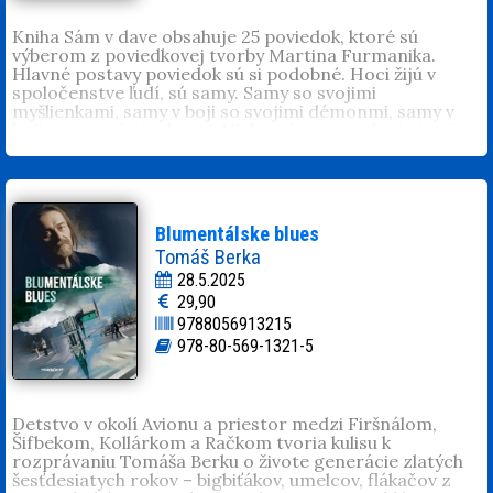
češtiny.
Kniha Sám v dave obsahuje 25 poviedok, ktoré sú
výberom z poviedkovej tvorby Martina Furmanika.
Hlavné postavy poviedok sú si podobné. Hoci žijú v
spoločenstve ľudí, sú samy. Samy so svojimi
myšlienkami, samy v boji so svojimi démonmi, samy v
boji s veternými mlynmi. Niektoré v tomto boji nie sú
úspešné, iné naopak áno. A niekedy zistia, že až tak
samy nie sú.
Martin Furmanik
(1989) pôsobí v Múzeu Spiša v
Spišskej Novej Vsi. Je autorom vyše stovky štúdií a
popularizačných článkov na tému histórie. Publikoval v
Blumentálske blues
32 odborných a popularizačných periodikách. Jeho
Tomáš Berka
články vyšli napríklad v Živote, Téme, Historickej revue,
28.5.2025
Denníku N, či Postoji. Je autorom resp. spoluautorom
29,90
kníh
Spiš a vznik Československej republiky
,
Dejiny
9788056913215
Rusínov na Spiši
,
Dejiny Nemcov na Spiši
,
Putovanie
dejinami Spiša
,
Putovanie dejinami Spiša IV
,
Putovanie
978-80-569-1321-5
dejinami
a
Rodičia slávnych
. Vydal novelu
Stabilita
Republiky
. Väčšina poviedok v tejto knihe bola
publikovaná v slovenských literárnych časopisoch. Je
členom Asociácie spisovateľov Slovenska.
Detstvo v okolí Avionu a priestor medzi Firšnálom,
Šifbekom, Kollárkom a Račkom tvoria kulisu k
rozprávaniu Tomáša Berku o živote generácie zlatých
šesťdesiatych rokov – bigbiťákov, umelcov, flákačov z