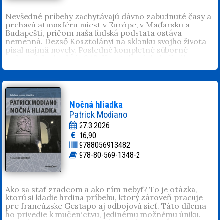
inokedy sa cíti ako melódia piesne, ktorá sa pamätá, aj
keď sa zabudnú slová.
Nevšedné príbehy zachytávajú dávno zabudnuté časy a
prchavú atmosféru miest v Európe, v Maďarsku a
Budapešti, pričom naša ľudská podstata ostáva
nemenná. Dezső Kosztolányi na sklonku svojho života
písal najmä novely. Posledné kompletné súborné
vydanie ich obsahuje 242. Kosztolányi do knižného
vydania v roku 1933 zaradil 35 noviel. Tie vyšli aj
v slovenskom preklade Karola Wlachovského pod
názvom
Večerné romance
. Zostavenie nového
slovenského výberu pod názvom Nevšedné príbehy,
urýchlila vedecká monografia
Kosztolányi Dezső
od
Nočná hliadka
Mihálya Szegedy-Maszáka.
Patrick Modiano
Dezső Kosztolányi
(1885, Szabadka/Subotica – 1936,
27.3.2026
Budapešť), básnik, prozaik, esejista, fejtonista,
16,90
prekladateľ, dominantná postava modernej maďarskej
9788056913482
literatúry prvej tretiny 20. storočia. Slovenský koreň
rodového mena rodáka zo Subotice prezrádza, že jeho
978-80-569-1348-2
predkovia sa presídlili z Hornej zeme (Kostoľany) na
Dolnú zem (Vojvodinu) bývalého Uhorska. Základ
vzdelania nadobudol v rodičovskom dome a na
gymnáziu v Subotici. Zapísal sa na Filozofické fakulty
Ako sa stať zradcom a ako ním nebyť? To je otázka,
budapeštianskej a viedenskej univerzity. Zlákali ho však
ktorú si kladie hrdina príbehu, ktorý zároveň pracuje
noviny a písanie. Štúdiá nedokončil, ale v umelecko-
pre francúzske Gestapo aj odbojovú sieť. Táto dilema
estetických a filozofických smeroch získal výnimočnú
ho privedie k mučeníctvu, jedinému možnému úniku.