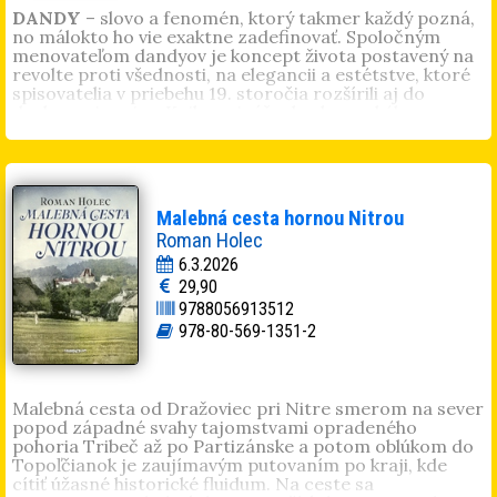
DANDY
– slovo a fenomén, ktorý takmer každý pozná,
no málokto ho vie exaktne zadefinovať. Spoločným
menovateľom dandyov je koncept života postavený na
revolte proti všednosti, na elegancii a estétstve, ktoré
spisovatelia v priebehu 19. storočia rozšírili aj do
duchovnej roviny. Kniha prináša do slovenského
prostredia reflexiu príbehu dandyzmu na príkladoch
unikátnych literárnych tvorcov a postáv umenia –
dandyov, ktorých zlatou érou bolo obdobie od
počiatkov romantizmu po obdobie fin-de-siècle. Autor
sa zameriava na významných predstaviteľov
Malebná cesta hornou Nitrou
a spisovateľov dandyzmu v jeho umeleckom variante
Roman Holec
v európskom a stredoeurópskom kontexte (Stendhal,
Byron, Balzac, d’Aurevilly, Baudelaire, Wilde, Breisky,
6.3.2026
Altenberg a ďalší) a hľadá prejavy dandyzmu
29,90
u slovenských umelcov z radov spisovateľov
9788056913512
(Hviezdoslav, Jesenský, Mitrovský, Gašpar, Bohúň,
978-80-569-1351-2
Gregor a ďalší).
Doc. Mgr.
Martin Vašš
, PhD. (1983, Bratislava), historik,
pôsobí na Katedre slovenských dejín Filozofickej
fakulty Univerzity Komenského v Bratislave. Vo svojej
Malebná cesta od Dražoviec pri Nitre smerom na sever
vedeckej a pedagogickej činnosti sa venuje slovenským
popod západné svahy tajomstvami opradeného
politickým, kultúrnym a sociálnym dejinám 20. storočia
pohoria Tribeč až po Partizánske a potom oblúkom do
a vybraným otázkam historiografie 20. storočia. Je
Topoľčianok je zaujímavým putovaním po kraji, kde
autorom vedeckých monografií
Slovenská otázka v
cítiť úžasné historické fluidum. Na ceste sa