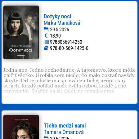
Dotyky noci
Mirka Manáková
29.5.2026
18,90
9788056914250
978-80-569-1425-0
Jedna noc. Jedno rozhodnutie. A tajomstvo, ktoré môže
zničiť všetko. Urobila som niečo, čo malo zostať navždy
skryté. Od tej chvíle ma sprevádza tichý, neúprosný
strach. Každý pohľad môže byť hrozbou, každé ticho
varovaním. Snažím sa ísť ďalej, no minulosť má
schopnosť vracať sa. Koľko pravdy unesie láska, kým sa
pod jej váhou nezlomí? Napínavý psychologický príbeh
o strachu, vine a sile ženy, ktorá musí prejsť dlhú cestu
za slobodou.
Mirka Manáková
(1984, Bardejov). Miluje svoju rodinu,
manžela, synov Dominika, Patrika a dcéru Júliu. Písanie
Ticho medzi nami
je pre ňu droga. Debutovala bestsellerom
Araba
Tamara Omanová
nemiluj
. Je autorkou kníh
Trpké precitnutie
,
Noci s
29.5.2026