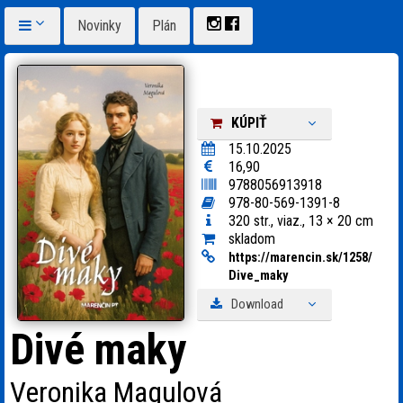
Novinky
Plán
KÚPIŤ
15.10.2025
16,90
9788056913918
978-80-569-1391-8
320 str., viaz., 13 × 20 cm
skladom
https:
/
/
marencin.sk/
1258/
Dive_
maky
Download
Divé maky
Veronika Magulová