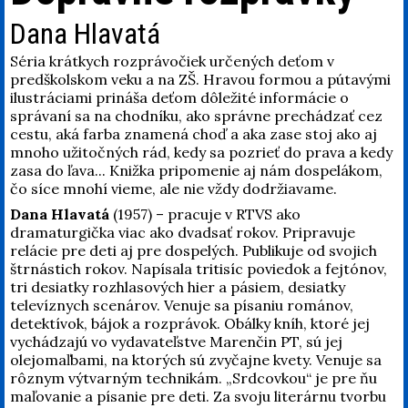
Dana Hlavatá
Séria krátkych rozprávočiek určených deťom v
predškolskom veku a na ZŠ. Hravou formou a pútavými
ilustráciami prináša deťom dôležité informácie o
správaní sa na chodníku, ako správne prechádzať cez
cestu, aká farba znamená choď a aka zase stoj ako aj
mnoho užitočných rád, kedy sa pozrieť do prava a kedy
zasa do ľava... Knižka pripomenie aj nám dospelákom,
čo síce mnohí vieme, ale nie vždy dodržiavame.
Dana Hlavatá
(1957) – pracuje v RTVS ako
dramaturgička viac ako dvadsať rokov. Pripravuje
relácie pre deti aj pre dospelých. Publikuje od svojich
štrnástich rokov. Napísala tritisíc poviedok a fejtónov,
tri desiatky rozhlasových hier a pásiem, desiatky
televíznych scenárov. Venuje sa písaniu románov,
detektívok, bájok a rozprávok. Obálky kníh, ktoré jej
vychádzajú vo vydavateľstve Marenčin PT, sú jej
olejomaľbami, na ktorých sú zvyčajne kvety. Venuje sa
rôznym výtvarným technikám. „Srdcovkou“ je pre ňu
maľovanie a písanie pre deti. Za svoju literárnu tvorbu