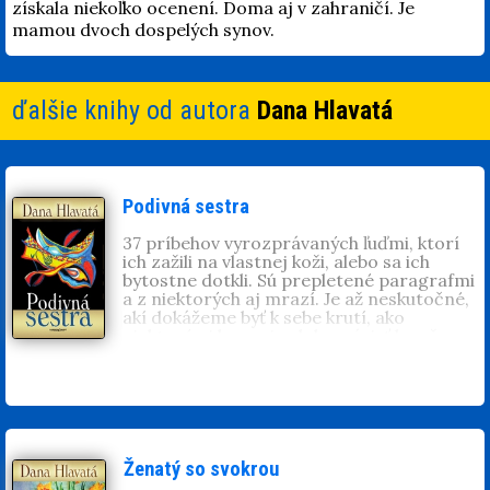
získala niekoľko ocenení. Doma aj v zahraničí. Je
mamou dvoch dospelých synov.
ďalšie knihy od autora
Dana Hlavatá
Podivná sestra
37 príbehov vyrozprávaných ľuďmi, ktorí
ich zažili na vlastnej koži, alebo sa ich
bytostne dotkli. Sú prepletené paragrafmi
a z niektorých aj mrazí. Je až neskutočné,
akí dokážeme byť k sebe krutí, ako
niektorými lomcuje zloba, závisť ba až
nenávisť a pomstychtivosť. Tá ich doženie
k spáchaniu trestného činu. Aj tomu
najťažšiemu. Príbehy s kriminálnou
zápletkou vám nedovolia knihu odložiť,
kým ju nedočítate.
Dana Hlavatá
(1957) pracuje v RTVS ako
Ženatý so svokrou
dramaturgička viac ako dvadsať rokov.