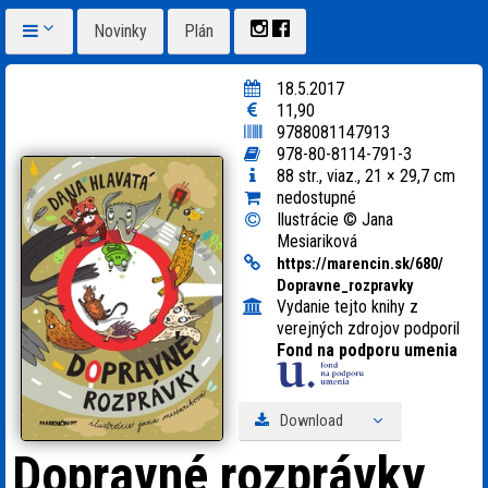
Novinky
Plán
18.5.2017
11,90
9788081147913
978-80-8114-791-3
88 str., viaz., 21 × 29,7 cm
nedostupné
Ilustrácie © Jana
Mesiariková
https:
/
/
marencin.sk/
680/
Dopravne_
rozpravky
Vydanie tejto knihy z
verejných zdrojov podporil
Fond na podporu umenia
Download
Dopravné rozprávky