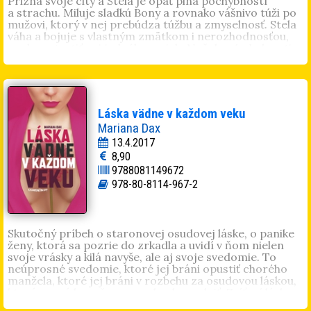
Prizná svoje city a Stela je opäť plná pochybností
a strachu. Miluje sladkú Bony a rovnako vášnivo túži po
mužovi, ktorý v nej prebúdza túžbu a zmyselnosť. Stela
váha a bojuje s vlastným zmätkom i nerozhodnosťou,
nechce stratiť ani jedného z nich. Nečakané okolnosti
jej však ukážu cestu a otvoria srdce. Strávi s Vinčim
neopakovateľné chvíle, ktoré ju donútia k definitívnemu
rozhodnutiu. Vtedy sa jej však zmocní šialenec a začína
peklo...
Angie Oravcová
(1972) publikuje články, píše poviedky a
Láska vädne v každom veku
poéziu. Vyšli jej knihy
Spoveď opatrovateľky
(2015) a
Zmija
Mariana Dax
(2016). Jej inšpiráciou je život a človečina.
13.4.2017
8,90
9788081149672
978-80-8114-967-2
Skutočný príbeh o staronovej osudovej láske, o panike
ženy, ktorá sa pozrie do zrkadla a uvidí v ňom nielen
svoje vrásky a kilá navyše, ale aj svoje svedomie. To
neúprosné svedomie, ktoré jej bráni opustiť chorého
manžela, ktoré jej bráni v rozbehu za osudovou láskou,
ktorá sa má konečne, po rokoch, naplniť. Zvíťazí láska,
či zodpovednosť? Ťažké rozhodovanie jej „uľahčí“