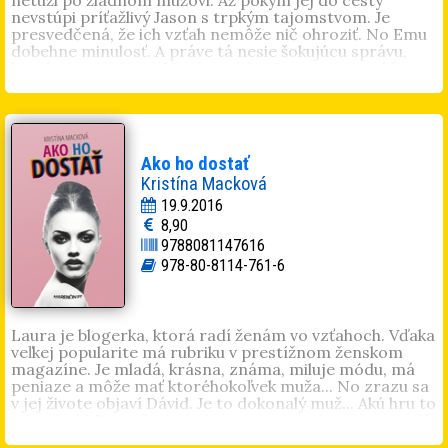
netúži po žiadnom mužovi. Až pokým jej do cesty
nevstúpi príťažlivý Jason s trpkým tajomstvom. Je
presvedčená, že ich vzťah nemôže nič ohroziť. No Emu
dobehne minulosť. A práve tá nesie šokujúcu správu,
ktorá rúca jej život. Vie, že vzťah s Jasonom nemôže
pokračovať. Minulosť ožila, aby všetko zničila. Hovorí
sa, že nikdy nie je neskoro. Ale čo ak to nie je pravda?
Lucia Braunová
vyštudovala sociálnu pedagogiku v
Trnave. Čaru kníh podľahla na základnej škole. Písanie
je pre ňu vášeň, bez ktorej si nevie predstaviť život. V
Ako ho dostať
roku 2014 debutovala knihou
Nič krajšie už nepríde
.
Kristína Macková
Následne jej vyšlo
Desivé odhalenie
a
Šťastie na
19.9.2016
prenájom
. Je spoluautorkou zbierky poviedok
V zajatí
8,90
vášne
, kde prispela príbehom s názvom
Bezočivá
9788081147616
odplata
.
978-80-8114-761-6
Laura je blogerka, ktorá radí ženám vo vzťahoch. Vďaka
veľkej popularite má rubriku v prestížnom ženskom
magazíne. Je mladá, krásna, známa, miluje módu, má
peniaze a môže mať ktoréhokoľvek muža... No zrazu sa
v jej živote objaví Dávid. Je to dokonalý muž... Akú hru to
s ňou hrá? Raz o ňu javí záujem, raz nie. Laura sa snaží
poradiť sama sebe. Je dosť dobrá, aby získala aj jeho?