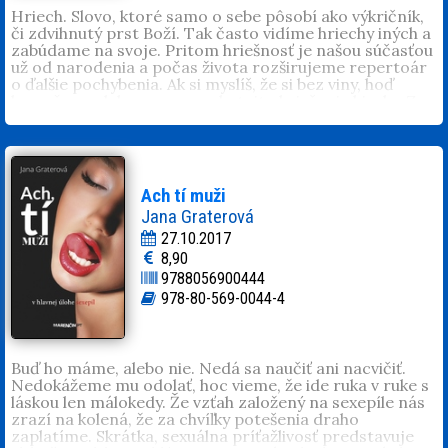
Hriech. Slovo, ktoré samo o sebe pôsobí ako výkričník,
či zdvihnutý prst Boží. Tak často vidíme hriechy iných a
zabúdame na svoje. Pritom hriešnosť je našou súčasťou
už od narodenia a počas života rozširujeme repertoár
o ďalšie pochybenia. Ak si myslíš, že si bez viny, hoď
kameňom, alebo sa ponor do tejto hriešnej zbierky.
Z
predaja knihy venujú autorky svoj honorár neziskovej
organizácii ŽELAJ SI.
Ach tí muži
Jana Graterová
27.10.2017
8,90
9788056900444
978-80-569-0044-4
Buď ho máme, alebo nie. Nedá sa naučiť ani nacvičiť.
Nedokážeme mu odolať, hoc vieme, že ide ruka v ruke s
láskou len málokedy. Že vzťah založený na sexepíle nás
zrazí na kolená, že za chvíľky potešenia draho
zaplatíme. Skrátka, sexuálna príťažlivosť predstavuje