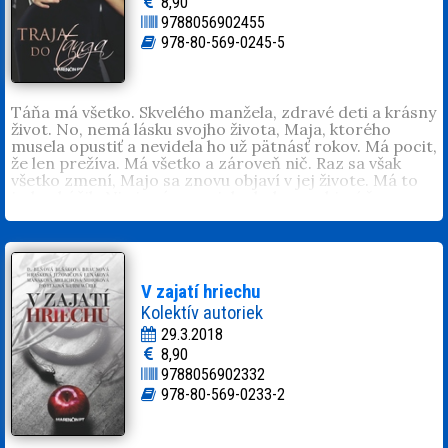
8,90
9788056902455
978-80-569-0245-5
Táňa má všetko. Skvelého manžela, zdravé deti a krásny
život. No, nemá lásku svojho života, Maja, ktorého
musela opustiť a nevidela ho už pätnásť rokov. Má pocit,
že len prežíva. Má všetko a zároveň nič. Raz sa však
všetko zmení, Majo sa znovu objaví v jej živote. Má to
jeden háčik. Nie je sám, po jeho boku sa objaví žena, s
ktorou Táňa nemôže bojovať. Je to jej sestra. Ako sa
zachová? Stane sa z nej mrcha a zvedie Maja? Ako sa
zmenia ich životy a kto všetko bude pre ich zakázanú
lásku trpieť?
Dominika Würll
(1991, Prešov). Vždy si ide za svojím.
V zajatí hriechu
Nepozná slovo nie. Miluje svoju rodinu, manžela, dcéru
Kolektív autoriek
Sárku, knihy, herca Sylvestra Stalloneho, hokej a filmy so
29.3.2018
šťastným koncom. Býva na východnom Slovensku, kde
8,90
je šťastná.
9788056902332
978-80-569-0233-2