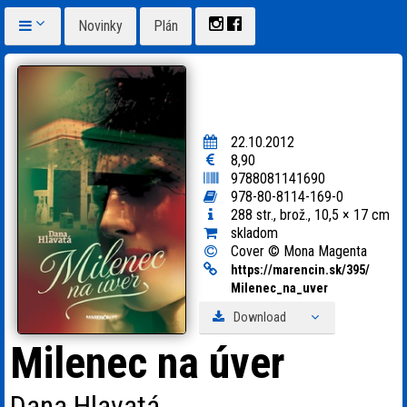
Novinky
Plán
22.10.2012
8,90
9788081141690
978-80-8114-169-0
288 str., brož., 10,5 × 17 cm
skladom
Cover © Mona Magenta
https:
/
/
marencin.sk/
395/
Milenec_
na_
uver
Download
Milenec na úver
Dana Hlavatá