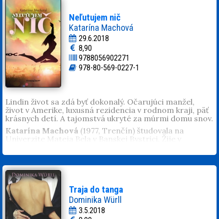
Venuje sa aj výtvarnej tvorbe. Získala
literárne ocenenia doma aj v zahraničí.
Neľutujem nič
Pracuje v Slovenskej televízii ako
Katarína Machová
dramaturgička. Je matkou dvoch synov,
29.6.2018
vďaka ktorým sa pozerá na svet cez
8,90
prizmu humoru.
9788056902271
978-80-569-0227-1
Lindin život sa zdá byť dokonalý. Očarujúci manžel,
život v Amerike, luxusná rezidencia v rodnom kraji, päť
krásnych detí. A tajomstvá ukryté za múrmi domu snov.
Katarína Machová
(1977, Trenčín) študovala na
Univerzite Mateja Bela v Banskej Bystrici. Žije v
Motešiciach pri Trenčíne, pracuje v súkromnej firme.
Je vydatá a má syna Samuela.
Traja do tanga
Dominika Würll
3.5.2018