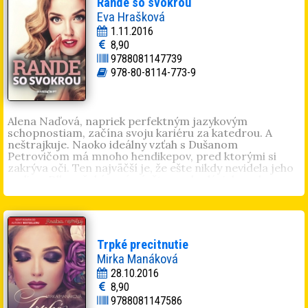
Rande so svokrou
Eva Hrašková
1.11.2016
8,90
9788081147739
978-80-8114-773-9
Alena Naďová, napriek perfektným jazykovým
schopnostiam, začína svoju kariéru za katedrou. A
neštrajkuje. Naoko ideálny vzťah s Dušanom
Petrovičom má mnoho hendikepov, pred ktorými si
zakrýva oči. Ten najväčší je, že ešte nikdy nevidela jeho
rodinu. Dlho očakávaná návšteva u budúcich svokrovcov
sa mení na lavínu útokov, obvinení a intríg. Práve prvé
stretnutie rozohrá nepríjemnú hru. Novodobý
trojuholník. Trpko smiešny príbeh, v ktorom nikto
nikoho nechce dostať do postele. Práve naopak. Alenin
osud drží pevne v rukách potenciálna svokra a poťahuje
Trpké precitnutie
za nitky tými najhoršími zbraňami. Vyviazne niekto z
Mirka Manáková
trojuholníka bez ujmy na zdravom rozume?
28.10.2016
Eva Hrašková
(1988). Miluje všetko čo je kreatívne (zo
8,90
všetkého najviac písanie), deti a svoju rodinu. Žije v
9788081147586
meste pod Zoborom, riadi sa životným heslom - Ak