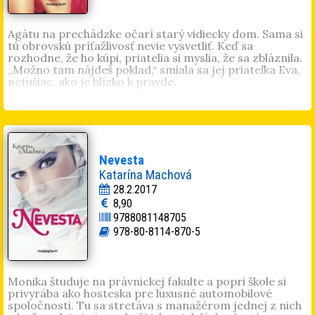
Agátu na prechádzke očarí starý vidiecky dom. Sama si
tú obrovskú príťažlivosť nevie vysvetliť. Keď sa
rozhodne, že ho kúpi, priatelia si myslia, že sa zbláznila.
„Možno tam nájdeš poklad,“ smiala sa jej priateľka Eva,
netušiac, ako je blízko k pravde.
Mária Blšáková
(1967) Žije v krásnom podtatranskom
kraji. Od detstva píše. Priatelia ju presvedčili, aby svoje
texty aj publikovala. Vydala knihy
Kaleidoskop
,
Skrátka mi
preplo
,
A čo ak preplo im
,
Anna a Šarlota
. Písanie je pre
ňu všetkým.
Nevesta
Katarína Machová
28.2.2017
8,90
9788081148705
978-80-8114-870-5
Monika študuje na právnickej fakulte a popri škole si
privyrába ako hosteska pre luxusné automobilové
spoločnosti. Tu sa stretáva s manažérom jednej z nich