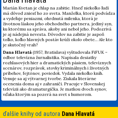
Marián Kvetan je chlap na zabitie. Hneď niekoľko ľudí
má dôvod zniesť ho zo sveta. Manželka, ktorú podvádza
a vydeľuje peniazmi, ohrdnutá milenka, ktorá je
životnou láskou jeho obchodného partnera, jediný syn,
ku ktorému sa správa, akoby ani nebol jeho. Podozrivá
je aj nádejná nevesta. Dôvodov na zabitie je aspoň
toľko, koľko hlavných postáv krúži okolo obete... Ale kto
je skutočný vrah?
Dana Hlavatá
(1957, Bratislava) vyštudovala FiFUK –
odbor televízna žurnalistika. Napísala desiatky
rozhlasových hier a dramatických pásiem, televíznych
scenárov, rozprávok, stovky kriminálnych i životných
príbehov, fejtónov, poviedok. Vydala niekoľko kníh.
Venuje sa aj výtvarnej tvorbe. Získala literárne
ocenenia doma aj v zahraničí. Pracuje v Slovenskej
televízii ako dramaturgička. Je matkou dvoch synov,
vďaka ktorým sa pozerá na svet s humorom.
ďalšie knihy od autora
Dana Hlavatá