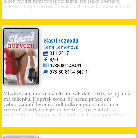
a keď medzi nimi preskočí iskra, ich láska dostáva
zelenú. Obaja šťastní, že našli jeden druhého, si užívajú
spoločný život. Jej príchod do Matúšovej rodiny však
ani zďaleka nie je taký idylický, ako si budúca nevesta
predstavovala. Po odhalení pravej tváre Matúšovej
matky je postavená pred ťažké rozhodnutie. Zostať
alebo ujsť?
Katarína Machová
(1977, Trenčín) študovala na
Slasti rozvodu
univerzite Mateja Bela v Banskej Bystrici. V súčasnosti
Lena Lemonová
žije v Motešiciach pri Trenčíne a pracuje v súkromnej
31.1.2017
firme. Je vydatá a má syna Samuela.
8,90
9788081148491
978-80-8114-849-1
Mladá žena, matka dvoch malých detí, zistí, že jej muž
má milenku. Napriek tomu, že nemá prácu ani
zabezpečené bývanie, odhodlá sa podať návrh na
rozvod. „Všetko zlé je na niečo dobré“ – a tak sa
rozhodne čeliť nepriazni osudu vlastným spôsobom –
hľadaním náhradníka za neverného manžela. Lov na
dokonalého muža sa začína.
Lena Lemonová
je pseudonym bratislavskej autorky
narodenej v Trnave. Vyštudovala politológiu a