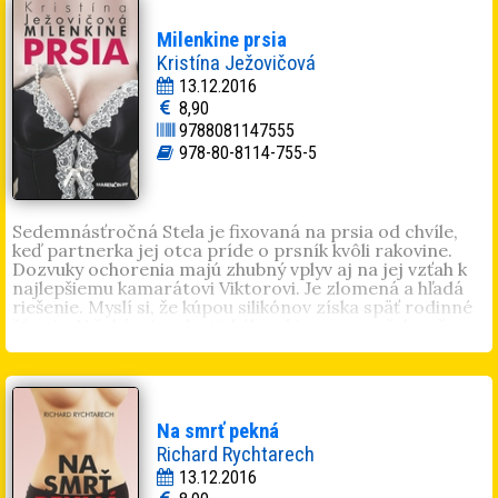
pracovala prevažne v IT oblasti. V minulosti sa venovala
spevu a písaniu textov k piesňam. Je vydatá a má dve
Milenkine prsia
deti.
Kristína Ježovičová
13.12.2016
8,90
9788081147555
978-80-8114-755-5
Sedemnásťročná Stela je fixovaná na prsia od chvíle,
keď partnerka jej otca príde o prsník kvôli rakovine.
Dozvuky ochorenia majú zhubný vplyv aj na jej vzťah k
najlepšiemu kamarátovi Viktorovi. Je zlomená a hľadá
riešenie. Myslí si, že kúpou silikónov získa späť rodinné
šťastie. V čakárni u plastického chirurga sa však začne
jej skutočná premena...
Kristína Ježovičová
(1984) vyštudovala germanistiku
na pedagogickej fakulte Univerzity Komenského.
Písaniu sa venuje aktívne a túto činnosť považuje za
veľmi návykovú. Debutovala historickou romancou
Na smrť pekná
Uväznená v čase
. Je autorkou kníh
Podvodníčka
,
Soňa
,
Richard Rychtarech
Červená jej pristane
,
Sestra: Krvavé Šenky sú tentoraz
13.12.2016
naozaj krvavé
. Vo voľnom čase veľmi rada číta a trávi