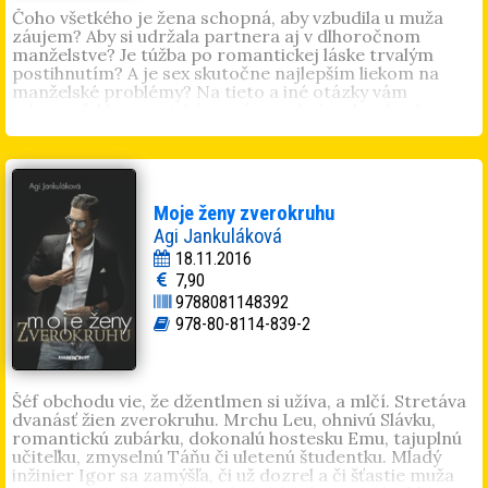
bratislavských tridsiatnikov, ktorých jediným prekliatím
Čoho všetkého je žena schopná, aby vzbudila u muža
bola ambícia mať sa lepšie, vás prevedie prostredím
záujem? Aby si udržala partnera aj v dlhoročnom
korupčných škandálov, mediálnych machinácií a
manželstve? Je túžba po romantickej láske trvalým
gumených morálnych mantinelov...
postihnutím? A je sex skutočne najlepším liekom na
manželské problémy? Na tieto a iné otázky vám
odpovie ľahko satirický román o mladej zlatokopke,
neskôr zanedbávanej manželke. Prvá časť
Aj ružová má
svoje odtiene
je určená skôr ženám, avšak na druhej
časti
Odtiene sivej sú v móde
sa iste pobavia aj muži.
Mariana Dax
je autorkou viacerých úspešných
románov. Jednoduchým a sviežim štýlom nastavuje
Moje ženy zverokruhu
zrkadlo najmä medziľudským vzťahom, čím sa stáva jej
Agi Jankuláková
tvorba pútavá a zrozumiteľná pre každého. Má rada
18.11.2016
paródiu a nemá rada zbytočné slová, o čom svedčí aj
7,90
jej motto: „Hrubé knihy sú ako výživové doplnky – veľké
9788081148392
balenie a vnútri kopec vaty.“
978-80-8114-839-2
Šéf obchodu vie, že džentlmen si užíva, a mlčí. Stretáva
dvanásť žien zverokruhu. Mrchu Leu, ohnivú Slávku,
romantickú zubárku, dokonalú hostesku Emu, tajuplnú
učiteľku, zmyselnú Táňu či uletenú študentku. Mladý
inžinier Igor sa zamýšľa, či už dozrel a či šťastie muža