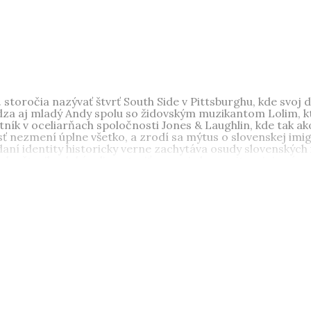
. storočia nazývať štvrť South Side v Pittsburghu, kde svoj 
dza aj mladý Andy spolu so židovským muzikantom Lolim, k
tník v oceliarňach spoločnosti Jones & Laughlin, kde tak ako
sť nezmení úplne všetko, a zrodí sa mýtus o slovenskej im
daní identity historicky verne zachytáva osudy slovenských 
eho štrajku dokázali postaviť za svoju komunitu a jej práva.
scenárista a bývalý novinár. Po štúdiu žurnalistiky a diva
avodajstve TV Markíza a RTVS. Ako stand-up komik vystupu