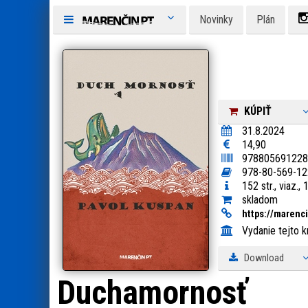
Novinky
Plán
KÚPIŤ
31.8.2024
14,90
978805691228
978-80-569-12
152 str., viaz.,
skladom
https:
/
/
marenci
Vydanie tejto k
Download
Duchamornosť