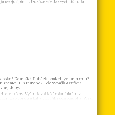
ú svoju špinu... Dokáže všetko vyčistiť sóda
ierkou poviedok Sladký život (2018), ktorá bola
to v súťaži DRÁMA (2019). Text bol realizovaný
da, ktorý sa venuje analýze vzniku násilného
kom aj českom jazyku.
oslovenska? Kam išiel Dubček posledným metrom?
stanicu ISS Europe? Kde vynašli Artificial
vnej doby.
 dramatikov. Vyštudoval lekársku fakultu v
ier, za ktoré získal 7 cien Alfréda Radoka. Písal
ihu
Noha k nohe
získal medzinárodnú cenu IBBY.
al Cenu AOSS za rok 2007. Román
Horúce leto 68