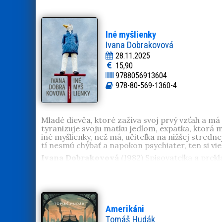
Prof. PhDr.
Roman Holec
, DrSc. (1959, Bratisl
súčasnosti najmä dejiny šľachty a environmentá
a takmer dvoch stoviek vedeckých štúdií publiko
dejepis. Pracuje na Historickom ústave SAV, je 
Iné myšlienky
Ivana Dobrakovová
28.11.2025
15,90
9788056913604
978-80-569-1360-4
Mladé dievča, ktoré zažíva svoj prvý vzťah a má 
tyranizuje svoju matku jedlom, expatka, ktorá m
iné myšlienky, než má, učiteľka na nižšej stredne
tí nesmú chýbať a napokon psychiater, ten si vie 
Ivana Dobrakovová
(1982) Spisovateľka a prekl
Giulia Caminito, Emmanuel Carrère, Marie NDia
v rodine
. V roku 2010 jej vyšiel prvý román
Belle
získala Cenu Európskej únie za literatúru (EUPL)
nominovaná na cenu Anasoft Litera. Jej knihy sú
Amerikáni
Tomáš Hudák