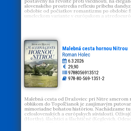
postavený na revolte proti všednosti, na eleganci
slovenského prostredia reflexiu príbehu dandyz
obdobie od počiatkov romantizmu po obdobie fi
umeleckom variante v európskom a stredoeurópsko
prejavy dandyzmu u slovenských umelcov z radov 
Doc. Mgr.
Martin Vašš
, PhD. (1983, Bratislava)
svojej vedeckej a pedagogickej činnosti sa ven
20. storočia. Je autorom vedeckých monografií
skutočnosťou
,
Zmenení Parížom
,
Inšpirovaní Tali
historických zborníkov Historia nova a Historic
Malebná cesta hornou Nitrou
Roman Holec
6.3.2026
29,90
9788056913512
978-80-569-1351-2
Malebná cesta od Dražoviec pri Nitre smerom 
oblúkom do Topoľčianok je zaujímavým putovaním
mimoriadne bohatou históriou. Nachádzame tu na
celoslovenských a európskych súvislostí. Ožívaj
(Horthy), šľachtici a šľachtičné (Keglevich, Odes
intelektuál (Palacký) a milionár (Cardoso) so sv
minulosti, poskytnú nové poznatky a pozývajú na