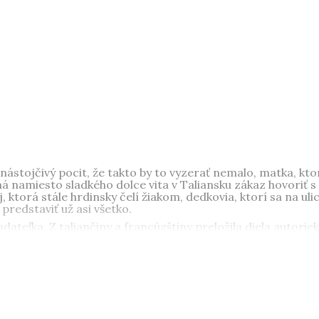
ava), zaoberá sa dejinami „dlhého“ 19. storočia, jeho špecial
lna história. Je autorom sedemnástich samostatných knižný
vaných v pätnástich krajinách sveta. Študoval na Filozofick
profesorom histórie na Katedre slovenských dejín Filozofick
nástojčivý pocit, že takto by to vyzerať nemalo, matka, kto
á namiesto sladkého dolce vita v Taliansku zákaz hovoriť s
j, ktorá stále hrdinsky čelí žiakom, dedkovia, ktorí sa na u
predstaviť už asi všetko.
adateľka. Z taliančiny a francúzštiny preložila diela autori
ye, Simone de Beauvoir a Amélie Nothomb. V roku 2009 kn
vue
, v roku 2013 ďalšia zbierka poviedok
Toxo
, v roku 2018 z
. V roku 2021 jej vyšiel román
Pod slnkom Turína
a v roku 2
 preložené do dvanástich jazykov. Žije v Turíne.