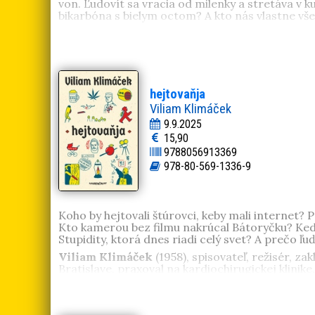
von. Ľudovít sa vracia od milenky a stretáva v k
bikarbóna s bielym octom? A kto nás vlastne vš
Jana Micenková
(1980). Vyštudovala scenáristi
nominovaná na cenu Anasoft litera. Za dramatick
v Slovenskom národnom divadle ako scénické čít
činu a rozkladu dysfunkčnej rodiny. Román bol 
hejtovaňja
Viliam Klimáček
9.9.2025
15,90
9788056913369
978-80-569-1336-9
Koho by hejtovali štúrovci, keby mali internet?
Kto kamerou bez filmu nakrúcal Bátoryčku? Kedy 
Stupidity, ktorá dnes riadi celý svet? A prečo 
Viliam Klimáček
(1958), spisovateľ, režisér, z
Bratislave, praxoval na kardiochirugickej klinike
aj experimentálne rozprávky, básne, rozhlasové
Román
Námestie kozmonautov
zvíťazil v súťaži
vyšiel v Maďarsku, Albánsku, Litve, Arabských e