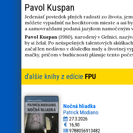
Pavol Kuspan
Jedenásť poviedok plných radosti zo života, jem
môžete vypadnúť na hociktorom mieste a asi by 
a samovraždami podaná jazykom namočeným v 
Pavol Kuspan
(1980), narodený v Gelnici, nazýv
by si želal. Po neúspešných talentových skúškac
začal len nedávno v dôsledku nudy a životnej vy
mačky, pričom v budúcnosti plánuje tento počet
ďalšie knihy z edície
FPU
Nočná hliadka
Patrick Modiano
27.3.2026
16,90
9788056913482