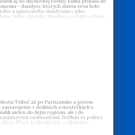
zšírili aj do duchovnej roviny. Kniha prináša do
umenia – dandyov, ktorých zlatou érou bolo
eľov a spisovateľov dandyzmu v jeho
re, Wilde, Breisky, Altenberg a ďalší) a hľadá
ohúň, Gregor a ďalší).
 fakulty Univerzity Komenského v Bratislave. Vo
20. storočia a vybraným otázkam historiografie
koch 1920 – 1945
,
Zlatá bohéma
,
Medzi snom a
 v zahraničí. Pôsobí aj ako člen redakčných rád
horia Tribeč až po Partizánske a potom
sa zastavujeme v dedinách a mestečkách s
li nielen do dejín regiónu, ale i do
aujímavými osobnosťami. Defilujú tu politici
 kňazi (Tiso), kráľovský pár z Albánska,
 a omylmi. Ich príbehy pripomínajú bohatstvo