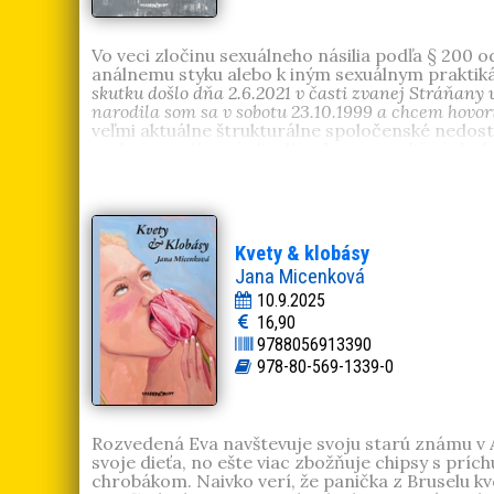
Vo veci zločinu sexuálneho násilia podľa § 200 
análnemu styku alebo k iným sexuálnym praktiká
skutku došlo dňa 2.6.2021 v časti zvanej Stráňany
narodila som sa v sobotu 23.10.1999 a chcem hovori
veľmi aktuálne štrukturálne spoločenské nedost
podmieneného násilia. Kombinuje rozličné druhy 
autoritami či úradný jazyk zápisníc policajnéh
medzi jednotlivými druhmi spoločenských prost
Viktória Krajňaková
(1999, Michalovce). Ukonči
vysokej škole UMPRUM v Prahe odbor umenie a 
Kvety & klobásy
Jana Micenková
10.9.2025
16,90
9788056913390
978-80-569-1339-0
Rozvedená Eva navštevuje svoju starú známu v A
svoje dieťa, no ešte viac zbožňuje chipsy s prí
chrobákom. Naivko verí, že panička z Bruselu k