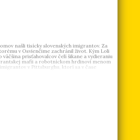
domov našli tisícky slovenských imigrantov. Za
torému v Osvienčime zachránil život. Kým Loli
 väčšina prisťahovalcov čelí šikane a vydieraniu
igrantskej mafii a robotníckom hrdinovi menom
imigrantov v Pittsburghu, ktorí sa v čase
delnej dramaturgie pracoval ako redaktor v
je so zoskupením
Silné reči
. Píše pre Denník N.