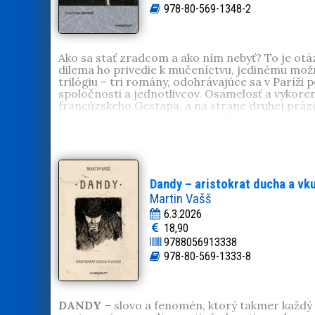
978-80-569-1348-2
Ako sa stať zradcom a ako ním nebyť? To je otáz
dilema ho privedie k mučeníctvu, jedinému mož
trilógiu – tri romány, odohrávajúce sa v Paríži
spoločnosti a jednotlivcov. Osamelosť a vykore
francúzskeho Gestapa, a na strane druhej prázd
oprávnených predstaviteľov odboja – za predpok
mohol ochrániť dve bezbranné bytosti. Jeho skut
hovorí. Patrick Modiano touto prekvapivo nežno
národa z pohnutého obdobia, ktoré sám nezažil,
Patrick Modiano
(*1945), laureát Nobelovej ce
a flámskej herečky. Malého Patricka vychovávali 
Dandy – aristokrat ducha a vk
rozviedli. Dospieval u pestúnov v rôznych kúto
Martin Vašš
nedokončil. S otcom mali problematický vzťah. P
6.3.2026
literárnych kruhov ho uviedol Raymond Quenea
18,90
úradov s nacistami pri likvidácii židovského ob
9788056913338
štátnej ceny a ďalších. V zdôvodnení Nobelovej 
uchopiteľné ľudké osudy... (a)... hlboký ponor do 
978-80-569-1333-8
Hovorí sa o ňom ako o Marcelovi Proustovi súč
DANDY
– slovo a fenomén, ktorý takmer každý