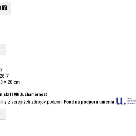
7
28-7
 13 × 20 cm
n.sk/
1190/
Duchamornost
nihy z verejných zdrojov podporil
Fond na podporu umenia