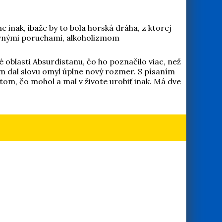
inak, ibaže by to bola horská dráha, z ktorej
ševnými poruchami, alkoholizmom
é oblasti Absurdistanu, čo ho poznačilo viac, než
ím dal slovu omyl úplne nový rozmer. S písaním
tom, čo mohol a mal v živote urobiť inak. Má dve