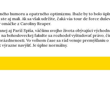
ného humoru a opatrného optimizmu. Ibaže by to bolo úplne 
ste aj mali. Ak sa však udržíte, čaká vás tour de force du
omáčke z Caroliny Reaper.
anej aj Paríž Spiša, väčšinu svojho života obývajúci východn
h na bohosloveckej fakulte sa rozhodol vyštudovať právo, č
prázdnenosti. Vo voľnom čase sa rád venuje premýšľaniu o 
 výrazne navýšiť. Je úplne normálny.