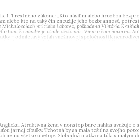
ods. 1. Trestného zákona: „Kto násilím alebo hrozbou bezpr
m alebo kto na taký čin zneužije jeho bezbrannosť, potrest
 v Michalovciach pri rieke Laborec, poškodená Viktória Krajňa
ť o tom, že násilie je všade okolo nás. Viem o čom hovorím.
Aut
atky – odmietavý vzťah väčšinovej spoločnosti k neurodiver
jazykov a perspektív popisujúcich udalosti jej života – od 
o zboru až po bulvárnu krimi reportáž v televízii. Poukaz
redí.
la strednú umeleckú školu filmovú v Košiciach a pokračovala
technológie.
nglicku. Atraktívna žena v nonstop bare nahlas uvažuje o
chuťou jarnej cibuľky. Tehotná by sa mala tešiť na svojho 
vôli nemu všetko obetuje. Slobodná matka sa túla s malým d