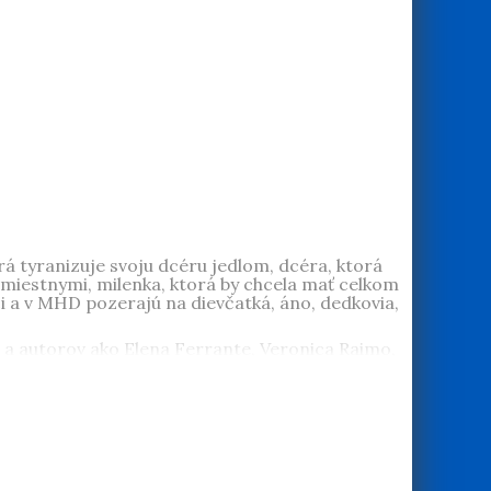
izáciou sú hospodárske a sociálne dejiny, v
ch titulov, spoluautorom vyše desiatich syntéz
ej fakulte UK v Bratislave odbor slovenčina-
ej fakulty UK.
rá tyranizuje svoju dcéru jedlom, dcéra, ktorá
 miestnymi, milenka, ktorá by chcela mať celkom
lici a v MHD pozerajú na dievčatká, áno, dedkovia,
ek a autorov ako Elena Ferrante, Veronica Raimo,
ižne debutovala zbierkou poviedok
Prvá smrť
bierka piatich próz
Matky a kamionisti
, za ktorú
024 esej o písaní
A čo sa vám stalo?
. Päťkrát bola