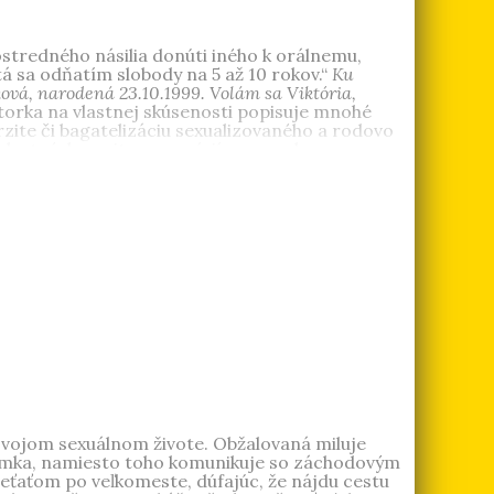
ostredného násilia donúti iného k orálnemu,
á sa odňatím slobody na 5 až 10 rokov.“
Ku
ková, narodená 23.10.1999. Volám sa Viktória,
orka na vlastnej skúsenosti popisuje mnohé
zite či bagatelizáciu sexualizovaného a rodovo
vlastných pocitov a pozícií, cez rozhovory s
uje tým na neschopnosť vzájomného porozumenia
 v štúdiu filmovej réžie v Písku. Študuje na
 svojom sexuálnom živote. Obžalovaná miluje
potomka, namiesto toho komunikuje so záchodovým
ieťaťom po veľkomeste, dúfajúc, že nájdu cestu