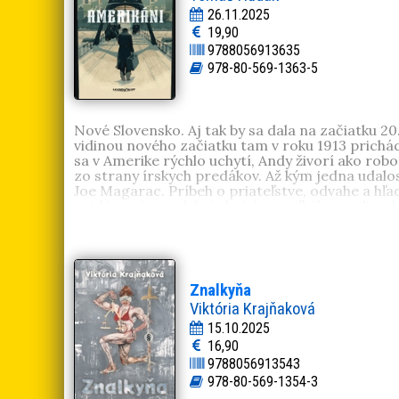
26.11.2025
19,90
9788056913635
978-80-569-1363-5
Nové Slovensko. Aj tak by sa dala na začiatku 20
vidinou nového začiatku tam v roku 1913 prichá
sa v Amerike rýchlo uchytí, Andy živorí ako robo
zo strany írskych predákov. Až kým jedna udalo
Joe Magarac. Príbeh o priateľstve, odvahe a hľa
epidémie španielskej chrípky a veľkého oceliarsk
Tomáš Hudák, 1980, Košice
je stand-up komik, 
denníku SME, neskôr pôsobil v televíznom spr
Román
Amerikáni
je jeho literárnou prvotinou.
Znalkyňa
Viktória Krajňaková
15.10.2025
16,90
9788056913543
978-80-569-1354-3