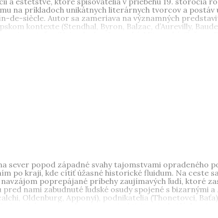
i a estétstve, ktoré spisovatelia v priebehu 19. storočia ro
mu na príkladoch unikátnych literárnych tvorcov a postáv 
n-de-siècle. Autor sa zameriava na významných predstavit
m kontexte (Stendhal, Byron, Balzac, d’Aurevilly, Baudelai
spisovateľov (Hviezdoslav, Jesenský, Mitrovský, Gašpar, B
, historik, pôsobí na Katedre slovenských dejín Filozofickej
uje slovenským politickým, kultúrnym a sociálnym dejinám 
Slovenská otázka v 1. ČSR
,
Bratislavská umelecká bohéma v ro
anskom
a desiatok vedeckých štúdií, ktoré publikoval doma i
a. Je držiteľom Ceny Egona Erwina Kischa za rok 2018.
na sever popod západné svahy tajomstvami opradeného po
 po kraji, kde cítiť úžasné historické fluidum. Na ceste 
vzájom poprepájané príbehy zaujímavých ľudí, ktoré zasiah
ú pred nami zabudnuté ľudské osudy spojené s bizarnými a z
calchi, Oldenburg, Apponyi), podnikatelia (Thonetovci, Baťa),
ojimi svojráznymi snahami, snami, aktivitami, ale i láskami
 návštevu do kraja, ktorý dýcha históriou.