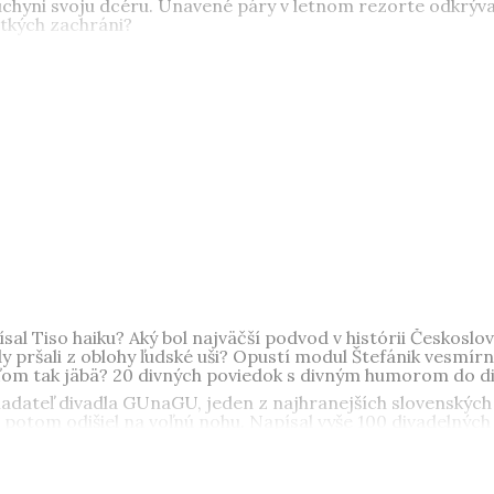
uchyni svoju dcéru. Unavené páry v letnom rezorte odkrývaj
etkých zachráni?
ku a dramaturgiu na FAMU v Prahe. Literárne debutovala zb
ý text Rekonštrukcia prípadu Janko Rybárik získala 2. mies
anie. V roku 2021 vydala psychologický román Krv je len vo
nominovaný na ceny Anasoft litera a René, vyšiel v maďars
 Písal Tiso haiku? Aký bol najväčší podvod v histórii Česk
pršali z oblohy ľudské uši? Opustí modul Štefánik vesmírnu 
ľuďom tak jäbä? 20 divných poviedok s divným humorom do di
akladateľ divadla GUnaGU, jeden z najhranejších slovenských
, potom odišiel na voľnú nohu. Napísal vyše 100 divadelných h
 hry, filmové scenáre a operné libretá. Za konceptuálnu kn
 Román 2006, bol nominovaný na cenu Anasoft litera a získ
mirátoch, Francúzsku aj v USA.