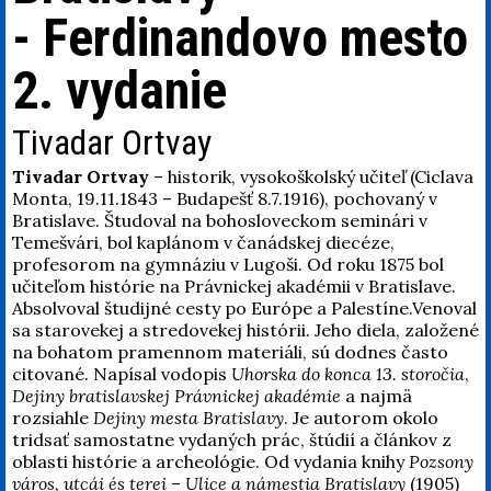
- Ferdinandovo mesto
2. vydanie
Tivadar Ortvay
Tivadar Ortvay
– historik, vysokoškolský učiteľ (Ciclava
Monta, 19.11.1843 – Budapešť 8.7.1916), pochovaný v
Bratislave. Študoval na bohosloveckom seminári v
Temešvári, bol kaplánom v čanádskej diecéze,
profesorom na gymnáziu v Lugoši. Od roku 1875 bol
učiteľom histórie na Právnickej akadémii v Bratislave.
Absolvoval študijné cesty po Európe a Palestíne.Venoval
sa starovekej a stredovekej histórii. Jeho diela, založené
na bohatom pramennom materiáli, sú dodnes často
citované. Napísal vodopis
Uhorska do konca 13. storočia
,
Dejiny bratislavskej Právnickej akadémie
a najmä
rozsiahle
Dejiny mesta Bratislavy
. Je autorom okolo
tridsať samostatne vydaných prác, štúdií a článkov z
oblasti histórie a archeológie. Od vydania knihy
Pozsony
város, utcái és terei
–
Ulice a námestia Bratislavy
(1905)