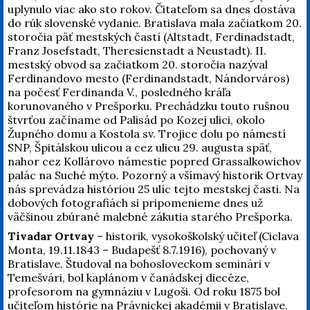
uplynulo viac ako sto rokov. Čitateľom sa dnes dostáva
do rúk slovenské vydanie. Bratislava mala začiatkom 20.
storočia päť mestských častí (Altstadt, Ferdinadstadt,
Franz Josefstadt, Theresienstadt a Neustadt). II.
mestský obvod sa začiatkom 20. storočia nazýval
Ferdinandovo mesto (Ferdinandstadt, Nándorváros)
na počesť Ferdinanda V., posledného kráľa
korunovaného v Prešporku. Prechádzku touto rušnou
štvrťou začíname od Palisád po Kozej ulici, okolo
Župného domu a Kostola sv. Trojice dolu po námestí
SNP, Špitálskou ulicou a cez ulicu 29. augusta späť,
nahor cez Kollárovo námestie popred Grassalkowichov
palác na Suché mýto. Pozorný a všímavý historik Ortvay
nás sprevádza históriou 25 ulíc tejto mestskej časti. Na
dobových fotografiách si pripomenieme dnes už
väčšinou zbúrané malebné zákutia starého Prešporka.
Tivadar Ortvay
– historik, vysokoškolský učiteľ (Ciclava
Monta, 19.11.1843 – Budapešť 8.7.1916), pochovaný v
Bratislave. Študoval na bohosloveckom seminári v
Temešvári, bol kaplánom v čanádskej diecéze,
profesorom na gymnáziu v Lugoši. Od roku 1875 bol
učiteľom histórie na Právnickej akadémii v Bratislave.