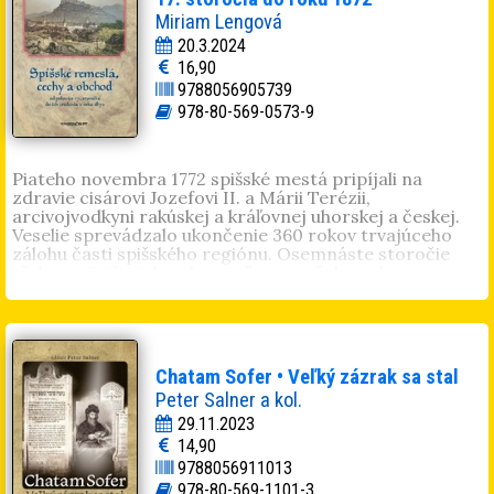
Miriam Lengová
20.3.2024
16,90
9788056905739
978-80-569-0573-9
Piateho novembra 1772 spišské mestá pripíjali na
zdravie cisárovi Jozefovi II. a Márii Terézii,
arcivojvodkyni rakúskej a kráľovnej uhorskej a českej.
Veselie sprevádzalo ukončenie 360 rokov trvajúceho
zálohu časti spišského regiónu. Osemnáste storočie
však pre Spiš a jeho obyvateľov nezačalo radostne.
Spamätať sa museli zo spúšte, ktorú v krajine zanechali
sto rokov trvajúce vojny. Po rokoch hojnosti prišli roky
odriekania. Boje medzi vojskami protihabsbursky
orientovanej uhorskej šľachty, osmanskými plukmi
a cisárskou armádou ako aj násilná rekatolizácia
Chatam Sofer • Veľký zázrak sa stal
významne zasiahlli do politického, náboženského
Peter Salner a kol.
a hospodárskeho vývoja spišského regiónu. Mier, ktorý
v roku 1711 ukončil boje, prišiel v pravý čas. Spišské
29.11.2023
mestá rozkvitli, znova sa v nich rozprúdili remeslá a
14,90
obchod, pôsobili v nich významní obchodníci,
9788056911013
remeselníci a umelci európskeho formátu – zlatník Ján
978-80-569-1101-3