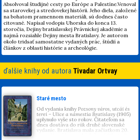
Absolvoval študijné cesty po Európe a Palestíne.Venoval
sa starovekej a stredovekej histórii. Jeho diela, založené
na bohatom pramennom materiáli, sú dodnes často
citované. Napísal vodopis Uhorska do konca 13.
storočia, Dejiny bratislavskej Právnickej akadémie a
najmä rozsiahle Dejiny mesta Bratislavy. Je autorom
okolo tridsať samostatne vydaných prác, štúdií a
článkov z oblasti histórie a archeológie.
ďalšie knihy od autora
Tivadar Ortvay
Staré mesto
Od vydania knihy
Pozsony város, utcái és
terei – Ulice a námestia Bratislavy
(1905)
uplynulo vyše sto rokov. Čitateľom sa
dnes dostáva do rúk druhé slovenské
vydanie. Bratislava mala začiatkom 20.
storočia päť mestských častí (Altstadt,