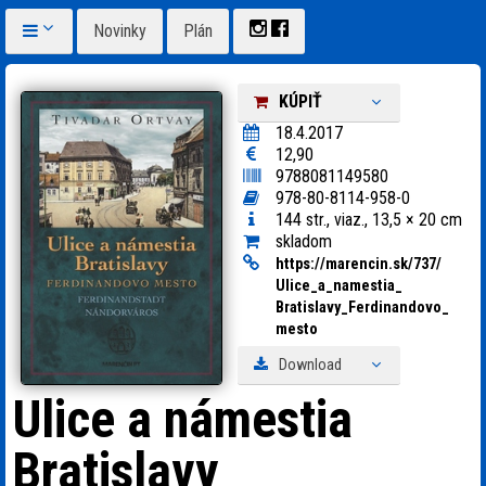
Novinky
Plán
KÚPIŤ
18.4.2017
12,90
9788081149580
978-80-8114-958-0
144 str., viaz., 13,5 × 20 cm
skladom
https:
/
/
marencin.sk/
737/
Ulice_
a_
namestia_
Bratislavy_
Ferdinandovo_
mesto
Download
Ulice a námestia
Bratislavy