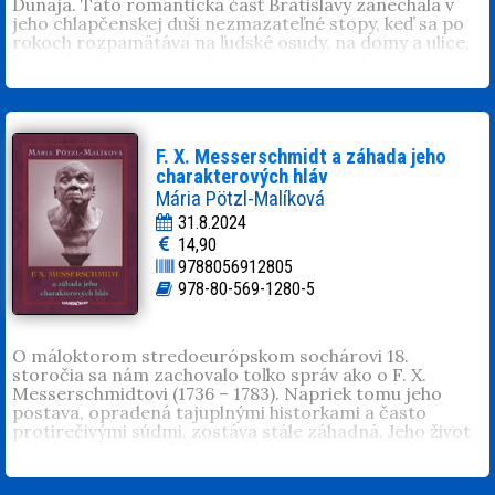
Dunaja. Táto romantická časť Bratislavy zanechala v
Slovenska. Je nositeľom Ceny Dušana Jurkoviča za
jeho chlapčenskej duši nezmazateľné stopy, keď sa po
Centrálu VÚB a Ceny J. Satinského za prínos k
rokoch rozpamätáva na ľudské osudy, na domy a ulice,
rekonštrukciám Bratislavy. Realizoval viaceré vily nad
ktoré čas dávno zniesol zo sveta. Jeho prekvapujúco
Bratislavou. Žil v Horskom parku. Jeho Vila Linea na
presné svedectvo, jeho presvedčivo podané osobné
Novosvetskej ulici bola publikovaná vo Svetovom atlase
dejiny sa stávajú súčasťou dejín generácie, spoločnosti,
architektúry Phaidon a nominovaná na Cenu EU.
krajiny, súčasťou histórie, ktorá sa prehnala mestom na
Zaoberal sa kultúrnym kontextom mesta a krajiny.
Dunaji.
F. X. Messerschmidt a záhada jeho
charakterových hláv
Mária Pötzl-Malíková
31.8.2024
14,90
9788056912805
978-80-569-1280-5
O máloktorom stredoeurópskom sochárovi 18.
storočia sa nám zachovalo toľko správ ako o F. X.
Messerschmidtovi (1736 – 1783). Napriek tomu jeho
postava, opradená tajuplnými historkami a často
protirečivými súdmi, zostáva stále záhadná. Jeho život
je úzko spätý so zvláštnymi hlavami, známymi ako
„charakterové hlavy“. Práci na týchto hlavách, ktoré si
nikto neobjednal, venoval v posledných rokoch života