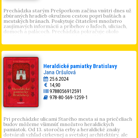
Prechádzka starým Prešporkom začína vnútri dnes už
zbúraných hradieb okružnou cestou popri baštách a
mestských bránach. Poskytuje čitateľovi množstvo
zaujímavých informácií a príbehov o ľuďoch, uliciach,
domoch a palácoch. Prechádzka pokračuje okolo
hradieb po mestskej promenáde a končí sa v
niekdajších malebných predmestiach Bratislavy
Schöndorf, Széplak, Zuckermandel, Dunajské
predmestie. „Dnešná Bratislava je od roku 1919 opäť
hlavným mestom. Jej vonkajší obraz sa odvtedy
podstatne zmenil. Starobylé mizne, moderné honosné
Heraldické pamiatky Bratislavy
budovy rastú ako huby po daždi. Prudký rozvoj mesta
Jana Oršulová
ničí staré spomienky a tradície. Bol by som rád, keby
táto skromná práca pomohla upevniť v starých i
25.6.2024
mladých obyvateľoch aj všetkých priateľoch
14,90
historického mesta lásku k rodnej hrude, na ktorej žijú,
9788056912591
a uchovať im v pamäti pekný starý Prešporok.“ Karl
978-80-569-1259-1
Benyovszky, 1937
Karl Benyovszky
sa narodil 4. júla 1886 v centre
Prešporka, na nároží terajšieho Hviezdoslavovho
námestia a Mostovej ulice. Benyovszky, syn policajného
Pri prechádzke ulicami Starého mesta si na priečeliach
úradníka, prežil v dome s výhľadom na Mestské divadlo
budov môžeme všimnúť množstvo heraldických
a kostolík kláštora Notre Dame celé detstvo.
pamiatok. Od 13. storočia erby a heraldické znaky
Navštevoval maďarské školy, ale nemčinu stále
dotvárali vzhľad cirkevnej a svetskej architektúry, ale