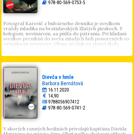
Škandinávii, na pobreží západnej Európy a na Britských
978-80-569-0753-5
ostrovoch. Žije v Košiciach, má tri deti.
Fotograf Karovič z bulvárneho denníka je svedkom
vraždy mladíka na bratislavských Zlatých pieskoch. S
kolegom, novinárom, sa púšťa do pátrania. Pri hľadaní
svedkov preniknú do sveta mladých ľudí ponorených vo
virtuálnom priestore. Obaja sú však zo starej školy.
Chcú len vedieť prečo a ako ten mladý človek zomrel.
Peter Gašparík
(1977, Bratislava). Študoval réžiu na
VŠMU a tiež v Taliansku, vo Francúzsku a v USA. Okrem
réžie (dokument
Tereza - Náboj lásky
) píše poéziu a
prózu. Vyšli mu knihy
Kúsok môjho srdca
,
Čo som
(ne)urobil, (ne)urobil som
,
Šelmy a hyeny
. Venoval sa aj
Dievča v hmle
prekladom a podnikaniu.
Barbora Bernátová
16.11.2020
14,90
9788056907412
978-80-569-0741-2
V skorých ranných hodinách privolajú kapitána Dávida
Meiznera na miesto činu. Obeť našli v chatovej oblasti