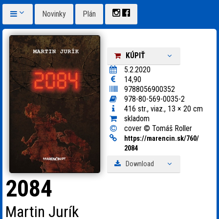
Novinky
Plán
KÚPIŤ
5.2.2020
14,90
9788056900352
978-80-569-0035-2
416 str., viaz., 13 × 20 cm
skladom
cover © Tomáš Roller
https:
/
/
marencin.sk/
760/
2084
Download
2084
Martin Jurík