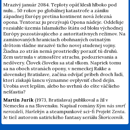
Mrazivý január 2084. Teploty opäť klesli hlboko pod
nulu... 50 rokov po globálnej katastrofe a zániku
západnej Európy pretína kontinent nová železná
opona. Tentoraz ju prezývajú Opona nádeje. Oddeľuje
rozsiahle územia Islamského štátu od bloku východnej
Európy pozostávajúceho z autoritatívnych režimov. Na
zamínovaných hraniciach obohnaných ostnatým
drôtom vládne mrazivé ticho novej studenej vojny.
Žiadna zo strán nemá prostriedky poraziť tú druhú.
Zem ustrnula v atmosfére strachu, podozrievania a
nedôvery. Človek človeku sa stal vlkom. Napriek tomu
sa na oboch stranách opony, v nemeckej Rakke a
slovenskej Bratislave, začína odvíjať príbeh dvoch ľudí,
ktorí získajú šancu významne ovplyvniť chod dejín.
Urobia svet lepším, alebo ho uvrhnú do ešte väčšieho
nešťastia?
Martin Jurík
(1973, Bratislava) publikoval a žil v
Nemecku a na Slovensku. Napísal romány
Kým nás smrť
nerozdelí
,
Harlekýn
a steampunkové sci-fi
Projekt Zenta
.
Je tiež autorom satirického fantasy seriálu
Škoricovník
.