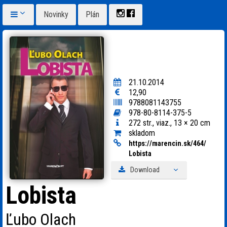
Novinky
Plán
21.10.2014
12,90
9788081143755
978-80-8114-375-5
272 str., viaz., 13 × 20 cm
skladom
https:
/
/
marencin.sk/
464/
Lobista
Download
Lobista
Ľubo Olach