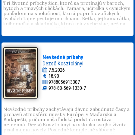
Tri životné príbehy žien, ktoré sa pretínajú v baroch,
klubu. Žije v Bratislave, je ženatý, má dve
bytoch a tmavých uličkách. Tamara, učiteľka s cynickým
deti.
pohľadom na spoločnosť, ktorá popri filozofických
úvahách tajne pestuje marihuanu. Betka, jej kamarátka,
knihomoľka a skladníčka, ktorá má v sebe viac, než na
prvý pohľad ukazuje. A Ela hlučná, provokatívna a bez
zábran. Vulgarizmy, sex a peniaze sú pre ňu zbraňou aj
maskou. Príbeh sa odohráva v kluboch, taxíkoch a pri
lacných drinkoch, kde sa striedajú výbuchy smiechu s
dusivým tichom. Kým Tamara hľadá únik v
romantickom vzťahu a Betka balansuje medzi
Nevšedné príbehy
minulosťou a budúcnosťou, Ela kráča po hrane. Príbeh
Dezső Kosztolányi
mieša erotiku, cynizmus a sociálnu kritiku. Drsný,
vulgárny a zároveň znepokojivo úprimný obraz
7.5.2026
generácie, ktorá sa učí prežiť.
18,90
9788056913307
Tamara Omanová
píše pod pseudonymom. Má toľko
rokov, koľko práve treba. Baví ju kombinatorika, kódy
978-80-569-1330-7
a logika. Nie preto, že by ich vyhľadávala. Občas má
pocit, že sama je zakódovanou logickou kombináciou. A
inokedy sa cíti ako melódia piesne, ktorá sa pamätá, aj
keď sa zabudnú slová.
Nevšedné príbehy zachytávajú dávno zabudnuté časy a
prchavú atmosféru miest v Európe, v Maďarsku a
Budapešti, pričom naša ľudská podstata ostáva
nemenná. Dezső Kosztolányi na sklonku svojho života
písal najmä novely. Posledné kompletné súborné
vydanie ich obsahuje 242. Kosztolányi do knižného