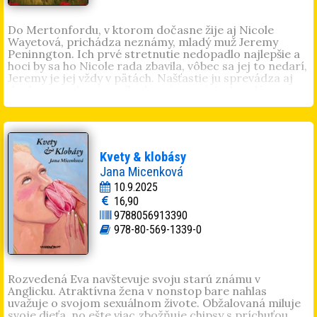
reportáž v televízii. Poukazuje tým na neschopnosť
vzájomného porozumenia medzi jednotlivými druhmi
Do Mertonfordu, v ktorom dočasne žije aj Nicole
spoločenských prostredí.
Wayetová, prichádza neznámy, mladý muž Jeremy
Viktória Krajňaková
(1999, Michalovce). Ukončila
Peninngton. Ich prvé stretnutie nedopadlo najlepšie a
strednú umeleckú školu filmovú v Košiciach a
hoci by sa ho Nicole rada zbavila, vôbec sa jej to nedarí,
pokračovala v štúdiu filmovej réžie v Písku. Študuje na
Jeremy je jej vždy v pätách. Našťastie ju sprevádza aj
vysokej škole UMPRUM v Prahe odbor umenie a
do domu vychovávateľky, ktorá sa vráti z Londýna a
technológie.
chce Nicole povedať pravdu o jej pôvode. Nájdu ju však
zavraždenú. Nicole ešte netuší, že smrť učiteľky súvisí s
jej minulosťou a Jeremy sa v Mertonforde neocitol
náhodou. Začína sa boj s časom, boj o život a najmä o
lásku.
Kvety & klobásy
Veronika Magulová
(1989, Žiar nad Hronom). Pracuje
Jana Micenková
v rodinnej firme. Popri domácnosti a dvoch malých
10.9.2025
deťoch sa takmer každý večer vracia k písaniu príbehov.
16,90
Vydala úspešné historické romány
Posledné želanie
a
9788056913390
Písané vo hviezdach
.
978-80-569-1339-0
Rozvedená Eva navštevuje svoju starú známu v
Anglicku. Atraktívna žena v nonstop bare nahlas
uvažuje o svojom sexuálnom živote. Obžalovaná miluje
svoje dieťa, no ešte viac zbožňuje chipsy s príchuťou