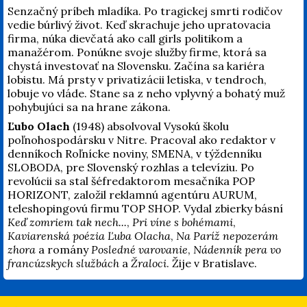
Senzačný príbeh mladíka. Po tragickej smrti rodičov
vedie búrlivý život. Keď skrachuje jeho upratovacia
firma, núka dievčatá ako call girls politikom a
manažérom. Ponúkne svoje služby firme, ktorá sa
chystá investovať na Slovensku. Začína sa kariéra
lobistu. Má prsty v privatizácii letiska, v tendroch,
lobuje vo vláde. Stane sa z neho vplyvný a bohatý muž
pohybujúci sa na hrane zákona.
Ľubo Olach
(1948) absolvoval Vysokú školu
poľnohospodársku v Nitre. Pracoval ako redaktor v
denníkoch Roľnícke noviny, SMENA, v týždenníku
SLOBODA, pre Slovenský rozhlas a televíziu. Po
revolúcii sa stal šéfredaktorom mesačníka POP
HORIZONT, založil reklamnú agentúru AURUM,
teleshopingovú firmu TOP SHOP. Vydal zbierky básní
Keď zomriem tak nech...
,
Pri víne s bohémami
,
Kaviarenská poézia Ľuba Olacha
,
Na Paríž nepozerám
zhora
a romány
Posledné varovanie
,
Nádenník pera vo
francúzskych službách
a
Žraloci
. Žije v Bratislave.