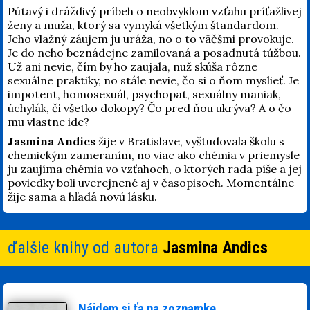
Pútavý i dráždivý príbeh o neobvyklom vzťahu príťažlivej
ženy a muža, ktorý sa vymyká všetkým štandardom.
Jeho vlažný záujem ju uráža, no o to väčšmi provokuje.
Je do neho beznádejne zamilovaná a posadnutá túžbou.
Už ani nevie, čím by ho zaujala, nuž skúša rôzne
sexuálne praktiky, no stále nevie, čo si o ňom myslieť. Je
impotent, homosexuál, psychopat, sexuálny maniak,
úchylák, či všetko dokopy? Čo pred ňou ukrýva? A o čo
mu vlastne ide?
Jasmina Andics
žije v Bratislave, vyštudovala školu s
chemickým zameraním, no viac ako chémia v priemysle
ju zaujíma chémia vo vzťahoch, o ktorých rada píše a jej
poviedky boli uverejnené aj v časopisoch. Momentálne
žije sama a hľadá novú lásku.
ďalšie knihy od autora
Jasmina Andics
Nájdem si ťa na zoznamke