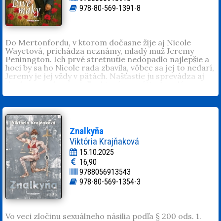
Vianočný
a
Láska nepozná čas
. Písanie je pre ňu relax a
978-80-569-1391-8
zároveň útek od reality. Miluje svoju rodinu, dobré jedlo
a tanec. Rada varí, pečie, číta...
@luciaolrinkova_autor
Do Mertonfordu, v ktorom dočasne žije aj Nicole
Wayetová, prichádza neznámy, mladý muž Jeremy
Peninngton. Ich prvé stretnutie nedopadlo najlepšie a
hoci by sa ho Nicole rada zbavila, vôbec sa jej to nedarí,
Jeremy je jej vždy v pätách. Našťastie ju sprevádza aj
do domu vychovávateľky, ktorá sa vráti z Londýna a
chce Nicole povedať pravdu o jej pôvode. Nájdu ju však
zavraždenú. Nicole ešte netuší, že smrť učiteľky súvisí s
jej minulosťou a Jeremy sa v Mertonforde neocitol
náhodou. Začína sa boj s časom, boj o život a najmä o
lásku.
Znalkyňa
Veronika Magulová
(1989, Žiar nad Hronom). Pracuje
Viktória Krajňaková
v rodinnej firme. Popri domácnosti a dvoch malých
15.10.2025
deťoch sa takmer každý večer vracia k písaniu príbehov.
16,90
Vydala úspešné historické romány
Posledné želanie
a
9788056913543
Písané vo hviezdach
.
978-80-569-1354-3
Vo veci zločinu sexuálneho násilia podľa § 200 ods. 1.