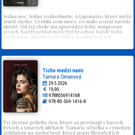
Jedna noc. Jedno rozhodnutie. A tajomstvo, ktoré môže
zničiť všetko. Urobila som niečo, čo malo zostať navždy
skryté. Od tej chvíle ma sprevádza tichý, neúprosný
strach. Každý pohľad môže byť hrozbou, každé ticho
varovaním. Snažím sa ísť ďalej, no minulosť má
schopnosť vracať sa. Koľko pravdy unesie láska, kým sa
pod jej váhou nezlomí? Napínavý psychologický príbeh
o strachu, vine a sile ženy, ktorá musí prejsť dlhú cestu
za slobodou.
Mirka Manáková
(1984, Bardejov). Miluje svoju rodinu,
manžela, synov Dominika, Patrika a dcéru Júliu. Písanie
Ticho medzi nami
je pre ňu droga. Debutovala bestsellerom
Araba
Tamara Omanová
nemiluj
. Je autorkou kníh
Trpké precitnutie
,
Noci s
29.5.2026
cudzincom
,
Telo ako trest
,
Arabská milenka
,
Slzy africkej
19,90
lásky
,
Slzy pre Araba
,
V pasci Araba
,
Arabská ruža
,
9788056914168
Prostitútka a Arab
,
V tieni arabskej lásky
a
Dotyky nevery
.
Prispela poviedkami do zbierok
V zajatí vášne
,
V zajatí
978-80-569-1416-8
strachu
a
V zajatí hriechu
.
Tri životné príbehy žien, ktoré sa pretínajú v baroch,
bytoch a tmavých uličkách. Tamara, učiteľka s cynickým
pohľadom na spoločnosť, ktorá popri filozofických