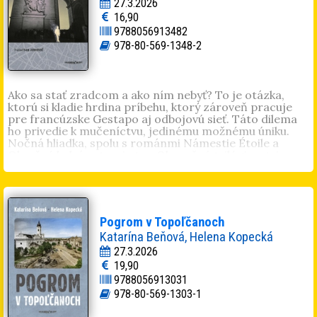
27.3.2026
16,90
9788056913482
978-80-569-1348-2
Ako sa stať zradcom a ako ním nebyť? To je otázka,
ktorú si kladie hrdina príbehu, ktorý zároveň pracuje
pre francúzske Gestapo aj odbojovú sieť. Táto dilema
ho privedie k mučeníctvu, jedinému možnému úniku.
Nočná hliadka, spolu s románmi Námestie Étoile a
Okružné bulváre tvoria tzv. Okupačnú trilógiu – tri
romány, odohrávajúce sa v Paríži počas okupácie v
rokoch 1940-1944. Z nich práve Nočná hliadka
najprenikavejšie odhaľuje temné stránky spoločnosti a
jednotlivcov. Osamelosť a vykorenenosť jednotlivca
vystaveného na jednej strane bezuzdnému vyčíňaniu
Pogrom v Topoľčanoch
kolaborantov, profitérov a francúzskeho Gestapa, a na
Katarína Beňová, Helena Kopecká
strane druhej prázdnym gestám a alibizmu
francúzskeho dôstojníctva v ilegalite, ktoré sa
27.3.2026
považovalo za jediných oprávnených predstaviteľov
19,90
odboja – za predpokladu, že skutočnú „špinavú prácu“
9788056913031
za nich odvedie niekto iný. Rozprávač sa stáva dvojitým
978-80-569-1303-1
agentom, aby mohol ochrániť dve bezbranné bytosti.
Jeho skutočnú identitu sa čitateľ nedozvie: pozná len