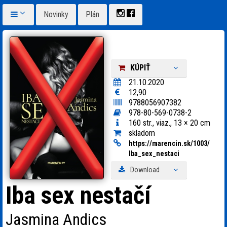
Novinky
Plán
KÚPIŤ
21.10.2020
12,90
9788056907382
978-80-569-0738-2
160 str., viaz., 13 × 20 cm
skladom
https:
/
/
marencin.sk/
1003/
Iba_
sex_
nestaci
Download
Iba sex nestačí
Jasmina Andics