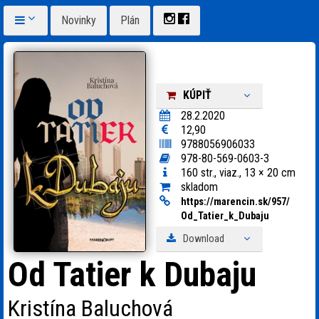
Novinky
Plán
KÚPIŤ
28.2.2020
12,90
9788056906033
978-80-569-0603-3
160 str., viaz., 13 × 20 cm
skladom
https:
/
/
marencin.sk/
957/
Od_
Tatier_
k_
Dubaju
Download
Od Tatier k Dubaju
Kristína Baluchová