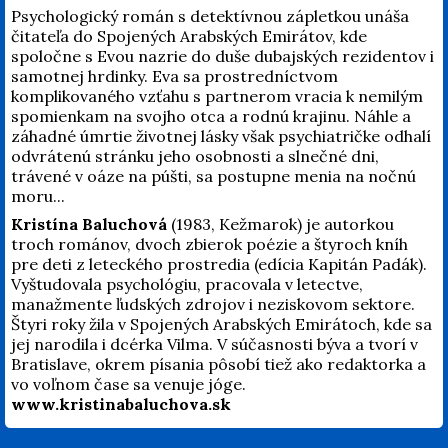
Psychologický román s detektívnou zápletkou unáša
čitateľa do Spojených Arabských Emirátov, kde
spoločne s Evou nazrie do duše dubajských rezidentov i
samotnej hrdinky. Eva sa prostredníctvom
komplikovaného vzťahu s partnerom vracia k nemilým
spomienkam na svojho otca a rodnú krajinu. Náhle a
záhadné úmrtie životnej lásky však psychiatričke odhalí
odvrátenú stránku jeho osobnosti a slnečné dni,
trávené v oáze na púšti, sa postupne menia na nočnú
moru...
Kristína Baluchová
(1983, Kežmarok) je autorkou
troch románov, dvoch zbierok poézie a štyroch kníh
pre deti z leteckého prostredia (edícia Kapitán Padák).
Vyštudovala psychológiu, pracovala v letectve,
manažmente ľudských zdrojov i neziskovom sektore.
Štyri roky žila v Spojených Arabských Emirátoch, kde sa
jej narodila i dcérka Vilma. V súčasnosti býva a tvorí v
Bratislave, okrem písania pôsobí tiež ako redaktorka a
vo voľnom čase sa venuje jóge.
www.kristinabaluchova.sk